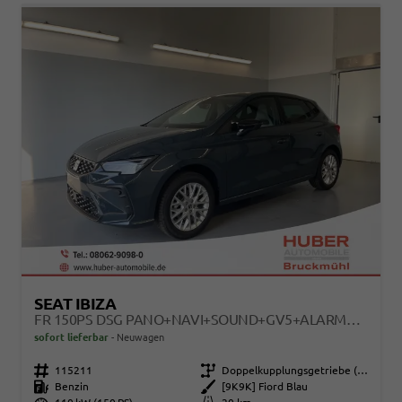
SEAT IBIZA
FR 150PS DSG PANO+NAVI+SOUND+GV5+ALARM+KESSY+VOLL-LED+SITZHEIZUNG
sofort lieferbar
Neuwagen
Fahrzeugnr.
115211
Getriebe
Doppelkupplungsgetriebe (DSG)
Kraftstoff
Benzin
Außenfarbe
[9K9K] Fiord Blau