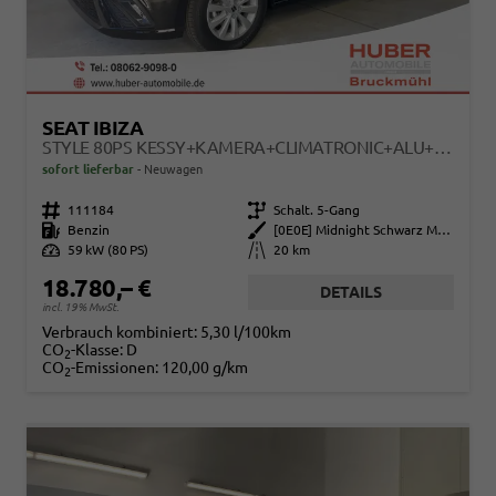
SEAT IBIZA
STYLE 80PS KESSY+KAMERA+CLIMATRONIC+ALU+PDCVOHI+SITZHEIZ+APP-CONNECT+DAB
sofort lieferbar
Neuwagen
Fahrzeugnr.
111184
Getriebe
Schalt. 5-Gang
Kraftstoff
Benzin
Außenfarbe
[0E0E] Midnight Schwarz Metallic
Leistung
59 kW (80 PS)
Kilometerstand
20 km
18.780,– €
DETAILS
incl. 19% MwSt.
Verbrauch kombiniert:
5,30 l/100km
CO
-Klasse:
D
2
CO
-Emissionen:
120,00 g/km
2