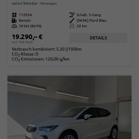
sofort lieferbar
Neuwagen
Fahrzeugnr.
112934
Getriebe
Schalt. 5-Gang
Kraftstoff
Benzin
Außenfarbe
[9K9K] Fiord Blau
Leistung
59 kW (80 PS)
Kilometerstand
20 km
19.290,– €
DETAILS
incl. 19% MwSt.
Verbrauch kombiniert:
5,30 l/100km
CO
-Klasse:
D
2
CO
-Emissionen:
120,00 g/km
2