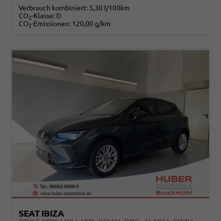
Verbrauch kombiniert:
5,30 l/100km
CO
-Klasse:
D
2
CO
-Emissionen:
120,00 g/km
2
SEAT IBIZA