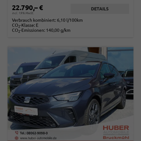
22.790,– €
DETAILS
incl. 19% MwSt.
Verbrauch kombiniert:
6,10 l/100km
CO
-Klasse:
E
2
CO
-Emissionen:
140,00 g/km
2