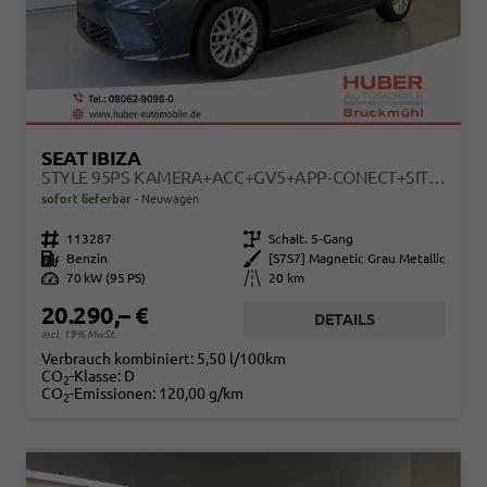
SEAT IBIZA
STYLE 95PS KAMERA+ACC+GV5+APP-CONECT+SITZHEIZUNG+PARKPILOT HINTEN
sofort lieferbar
Neuwagen
Fahrzeugnr.
113287
Getriebe
Schalt. 5-Gang
Kraftstoff
Benzin
Außenfarbe
[S7S7] Magnetic Grau Metallic
Leistung
70 kW (95 PS)
Kilometerstand
20 km
20.290,– €
DETAILS
incl. 19% MwSt.
Verbrauch kombiniert:
5,50 l/100km
CO
-Klasse:
D
2
CO
-Emissionen:
120,00 g/km
2