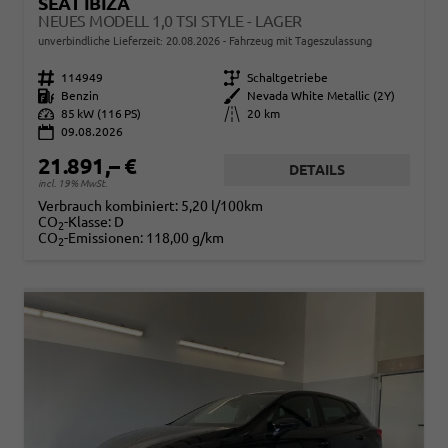
SEAT IBIZA
NEUES MODELL 1,0 TSI STYLE - LAGER
unverbindliche Lieferzeit:
20.08.2026
Fahrzeug mit Tageszulassung
Fahrzeugnr.
114949
Getriebe
Schaltgetriebe
Kraftstoff
Benzin
Außenfarbe
Nevada White Metallic (2Y)
Leistung
85 kW (116 PS)
Kilometerstand
20 km
09.08.2026
21.891,– €
DETAILS
incl. 19% MwSt.
Verbrauch kombiniert:
5,20 l/100km
CO
-Klasse:
D
2
CO
-Emissionen:
118,00 g/km
2