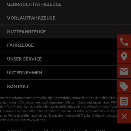
GEBRAUCHTFAHRZEUGE
VORLAUFFAHRZEUGE
NUTZFAHRZEUGE
FAHRZEUGE
UNSER SERVICE
UNTERNEHMEN
KONTAKT
Weitere Informationen zum offiziellen Kraftstoffverbrauch und zu den offiziellen
spezifischen CO
-Emissionen und gegebenenfalls zum Stromverbrauch neuer PKW können
2
dem 'Leitfaden über den offiziellen Kraftstoffverbrauch, die offiziellen spezifischen CO
-
2
Emissionen und den offiziellen Stromverbrauch neuer PKW' entnommen werden, der an
allen Verkaufsstellen und bei der 'Deutschen Automobil Treuhand GmbH' unentgeltlich
MEN
erhältlich ist unter www.dat.de.