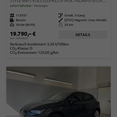
STYLE 80PS VOLL-LED+KESSY+PDC+ALARM+SITZHEIZUNG+KAMERA+APP-CONNECT
sofort lieferbar
Neuwagen
Fahrzeugnr.
112937
Getriebe
Schalt. 5-Gang
Kraftstoff
Benzin
Außenfarbe
[S7S7] Magnetic Grau Metallic
Leistung
59 kW (80 PS)
Kilometerstand
20 km
19.790,– €
DETAILS
incl. 19% MwSt.
Verbrauch kombiniert:
5,30 l/100km
CO
-Klasse:
D
2
CO
-Emissionen:
120,00 g/km
2