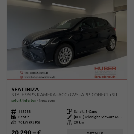
SEAT IBIZA
STYLE 95PS KAMERA+ACC+GV5+APP-CONECT+SITZHEIZUNG+PARKPILOT HINTEN
sofort lieferbar
Neuwagen
Fahrzeugnr.
113288
Getriebe
Schalt. 5-Gang
Kraftstoff
Benzin
Außenfarbe
[0E0E] Midnight Schwarz Metallic
Leistung
70 kW (95 PS)
Kilometerstand
20 km
20.290,– €
DETAILS