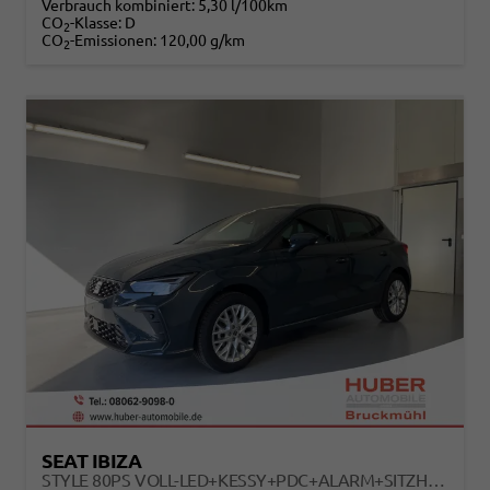
Verbrauch kombiniert:
5,30 l/100km
CO
-Klasse:
D
2
CO
-Emissionen:
120,00 g/km
2
SEAT IBIZA
STYLE 80PS VOLL-LED+KESSY+PDC+ALARM+SITZHEIZUNG+KAMERA+APP-CONNECT