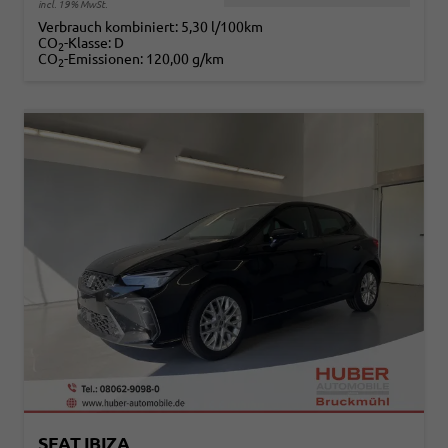
incl. 19% MwSt.
Verbrauch kombiniert:
5,30 l/100km
CO
-Klasse:
D
2
CO
-Emissionen:
120,00 g/km
2
SEAT IBIZA