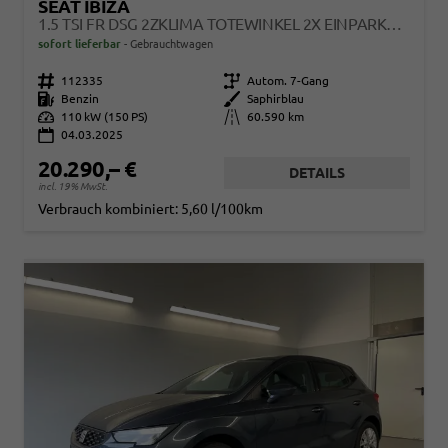
SEAT IBIZA
1.5 TSI FR DSG 2ZKLIMA TOTEWINKEL 2X EINPARKHILFE KAMERA SITZHEIZUNG 5J GARANTIE
sofort lieferbar
Gebrauchtwagen
Fahrzeugnr.
112335
Getriebe
Autom. 7-Gang
Kraftstoff
Benzin
Außenfarbe
Saphirblau
Leistung
110 kW (150 PS)
Kilometerstand
60.590 km
04.03.2025
20.290,– €
DETAILS
incl. 19% MwSt.
Verbrauch kombiniert:
5,60 l/100km