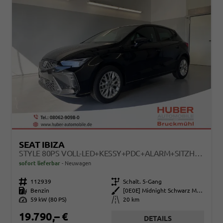
SEAT IBIZA
STYLE 80PS VOLL-LED+KESSY+PDC+ALARM+SITZHEIZUNG+KAMERA+APP-CONNECT
sofort lieferbar
Neuwagen
Fahrzeugnr.
112939
Getriebe
Schalt. 5-Gang
Kraftstoff
Benzin
Außenfarbe
[0E0E] Midnight Schwarz Metallic
Leistung
59 kW (80 PS)
Kilometerstand
20 km
19.790,– €
DETAILS