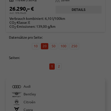
Leistung
110 kW (150 PS)
Kilometerstand
20 km
26.290,– €
DETAILS
incl. 19% MwSt.
Verbrauch kombiniert:
6,10 l/100km
CO
-Klasse:
E
2
CO
-Emissionen:
139,00 g/km
2
Datensätze pro Seite:
10
20
50
100
250
Seiten:
1
2
Audi
Bentley
Citroën
Cupra