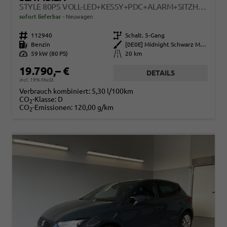
STYLE 80PS VOLL-LED+KESSY+PDC+ALARM+SITZHEIZUNG+KAMERA+APP-CONNECT
sofort lieferbar
Neuwagen
Fahrzeugnr.
112940
Getriebe
Schalt. 5-Gang
Kraftstoff
Benzin
Außenfarbe
[0E0E] Midnight Schwarz Metallic
Leistung
59 kW (80 PS)
Kilometerstand
20 km
19.790,– €
DETAILS
incl. 19% MwSt.
Verbrauch kombiniert:
5,30 l/100km
CO
-Klasse:
D
2
CO
-Emissionen:
120,00 g/km
2