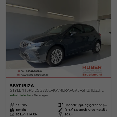
SEAT IBIZA
STYLE 115PS DSG ACC+KAMERA+GV5+SITZHEIZUNG+APP-CONNECT
sofort lieferbar
Neuwagen
Fahrzeugnr.
113285
Getriebe
Doppelkupplungsgetriebe (DSG)
Kraftstoff
Benzin
Außenfarbe
[S7S7] Magnetic Grau Metallic
Leistung
85 kW (116 PS)
Kilometerstand
20 km