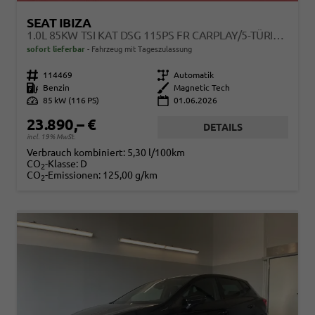
SEAT IBIZA
1.0L 85KW TSI KAT DSG 115PS FR CARPLAY/5-TÜRIG/KLIMAAUT/ACC
sofort lieferbar
Fahrzeug mit Tageszulassung
Fahrzeugnr.
114469
Getriebe
Automatik
Kraftstoff
Benzin
Außenfarbe
Magnetic Tech
Leistung
85 kW (116 PS)
01.06.2026
23.890,– €
DETAILS
incl. 19% MwSt.
Verbrauch kombiniert:
5,30 l/100km
CO
-Klasse:
D
2
CO
-Emissionen:
125,00 g/km
2