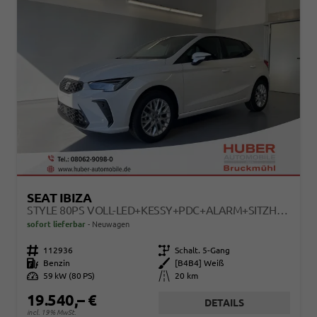
SEAT IBIZA
STYLE 80PS VOLL-LED+KESSY+PDC+ALARM+SITZHEIZUNG+KAMERA+APP-CONNECT
sofort lieferbar
Neuwagen
Fahrzeugnr.
112936
Getriebe
Schalt. 5-Gang
Kraftstoff
Benzin
Außenfarbe
[B4B4] Weiß
Leistung
59 kW (80 PS)
Kilometerstand
20 km
19.540,– €
DETAILS
incl. 19% MwSt.