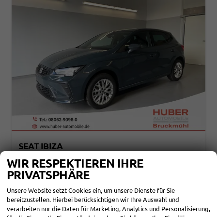
SEAT IBIZA
STYLE 95PS KAMERA+ACC+GV5+APP-CONECT+SITZHEIZUNG+PARKPILOT HINTEN
WIR RESPEKTIEREN IHRE
sofort lieferbar
Neuwagen
PRIVATSPHÄRE
Fahrzeugnr.
114012
Getriebe
Schalt. 5-Gang
Unsere Website setzt Cookies ein, um unsere Dienste für Sie
Kraftstoff
Benzin
Außenfarbe
[9K9K] Fiord Blau
bereitzustellen. Hierbei berücksichtigen wir Ihre Auswahl und
Leistung
70 kW (95 PS)
Kilometerstand
20 km
verarbeiten nur die Daten für Marketing, Analytics und Personalisierung,
19.790,– €