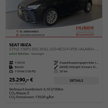
SEAT IBIZA
STYLE 150PS DSG VOLL-LED+KESSY+PDC+ALARM+NAVI+PANO+SOUND+KAMERA+GV5
sofort lieferbar
Neuwagen
Fahrzeugnr.
115210
Getriebe
Doppelkupplungsgetriebe (DSG)
Kraftstoff
Benzin
Außenfarbe
[0E0E] Midnight Schwarz Metallic
Leistung
110 kW (150 PS)
Kilometerstand
20 km
25.290,– €
DETAILS
incl. 19% MwSt.
Verbrauch kombiniert:
6,10 l/100km
CO
-Klasse:
E
2
CO
-Emissionen:
139,00 g/km
2