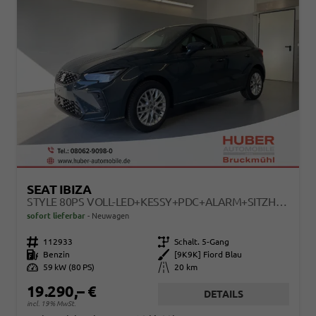
SEAT IBIZA
STYLE 80PS VOLL-LED+KESSY+PDC+ALARM+SITZHEIZUNG+KAMERA+APP-CONNECT
sofort lieferbar
Neuwagen
Fahrzeugnr.
112933
Getriebe
Schalt. 5-Gang
Kraftstoff
Benzin
Außenfarbe
[9K9K] Fiord Blau
Leistung
59 kW (80 PS)
Kilometerstand
20 km
19.290,– €
DETAILS
incl. 19% MwSt.