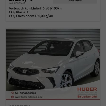
incl. 19% MwSt.
Verbrauch kombiniert:
5,50 l/100km
CO
-Klasse:
D
2
CO
-Emissionen:
120,00 g/km
2