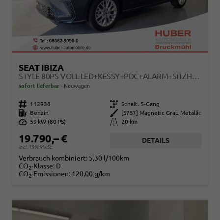
SEAT IBIZA
STYLE 80PS VOLL-LED+KESSY+PDC+ALARM+SITZHEIZUNG+KAMERA+APP-CONNECT
sofort lieferbar
Neuwagen
Fahrzeugnr.
112938
Getriebe
Schalt. 5-Gang
Kraftstoff
Benzin
Außenfarbe
[S7S7] Magnetic Grau Metallic
Leistung
59 kW (80 PS)
Kilometerstand
20 km
19.790,– €
DETAILS
incl. 19% MwSt.
Verbrauch kombiniert:
5,30 l/100km
CO
-Klasse:
D
2
CO
-Emissionen:
120,00 g/km
2