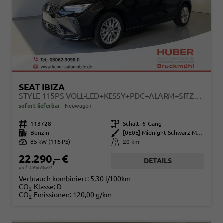
SEAT IBIZA
STYLE 115PS VOLL-LED+KESSY+PDC+ALARM+SITZHEIZUNG+KAMERA+GV5
sofort lieferbar
Neuwagen
Fahrzeugnr.
113728
Getriebe
Schalt. 6-Gang
Kraftstoff
Benzin
Außenfarbe
[0E0E] Midnight Schwarz Metallic
Leistung
85 kW (116 PS)
Kilometerstand
20 km
22.290,– €
DETAILS
incl. 19% MwSt.
Verbrauch kombiniert:
5,30 l/100km
CO
-Klasse:
D
2
CO
-Emissionen:
120,00 g/km
2