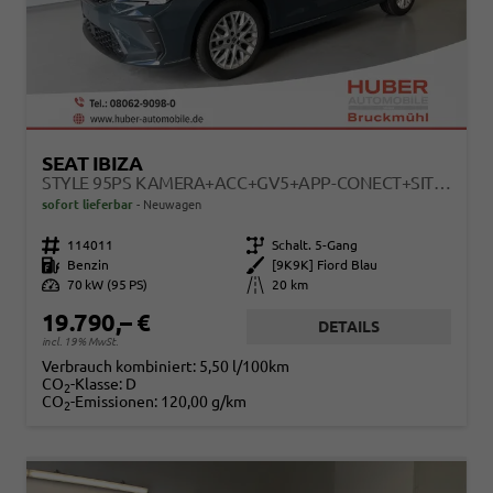
SEAT IBIZA
STYLE 95PS KAMERA+ACC+GV5+APP-CONECT+SITZHEIZUNG+PARKPILOT HINTEN
sofort lieferbar
Neuwagen
Fahrzeugnr.
114011
Getriebe
Schalt. 5-Gang
Kraftstoff
Benzin
Außenfarbe
[9K9K] Fiord Blau
Leistung
70 kW (95 PS)
Kilometerstand
20 km
19.790,– €
DETAILS
incl. 19% MwSt.
Verbrauch kombiniert:
5,50 l/100km
CO
-Klasse:
D
2
CO
-Emissionen:
120,00 g/km
2