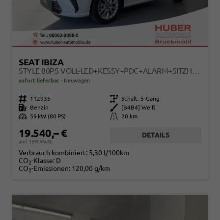
SEAT IBIZA
STYLE 80PS VOLL-LED+KESSY+PDC+ALARM+SITZHEIZUNG+KAMERA+APP-CONNECT
sofort lieferbar
Neuwagen
Fahrzeugnr.
112935
Getriebe
Schalt. 5-Gang
Kraftstoff
Benzin
Außenfarbe
[B4B4] Weiß
Leistung
59 kW (80 PS)
Kilometerstand
20 km
19.540,– €
DETAILS
incl. 19% MwSt.
Verbrauch kombiniert:
5,30 l/100km
CO
-Klasse:
D
2
CO
-Emissionen:
120,00 g/km
2