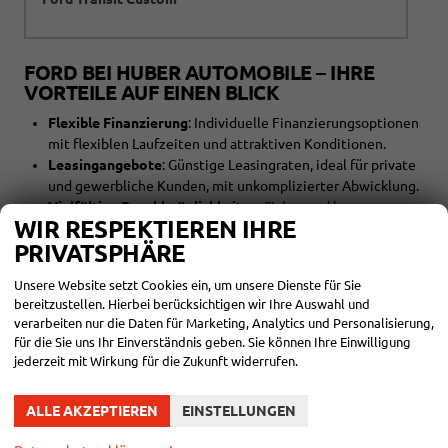
FORD BEI HUBER AUTOMOBILE – IHRE
VORTEILE AUF EINEN BLICK
Flexible Finanzierung
: Individuelle Finanzierungsoptionen
mit flexiblen Laufzeiten und attraktiven Konditionen.
Leasingangebote
: Günstige Leasingraten, ideal für private
und gewerbliche Kunden, mit unkomplizierter Abwicklung.
Vielfältige Bezahlmöglichkeiten
: Sicher und bequem
WIR RESPEKTIEREN IHRE
bezahlen – bar, per Überweisung oder Online-Transfer.
PRIVATSPHÄRE
Kompletter Rundum-Service
: Zulassung,
Kennzeichenerstellung, HU-Abnahme – wir übernehmen
Unsere Website setzt Cookies ein, um unsere Dienste für Sie
alle Formalitäten für Sie.
bereitzustellen. Hierbei berücksichtigen wir Ihre Auswahl und
verarbeiten nur die Daten für Marketing, Analytics und Personalisierung,
FINDEN SIE IHR PERFEKTES FORD-FAHRZEUG
für die Sie uns Ihr Einverständnis geben. Sie können Ihre Einwilligung
jederzeit mit Wirkung für die Zukunft widerrufen.
Unser Team steht Ihnen zur Seite, um das ideale Ford-Modell für Ihre
Bedürfnisse zu finden. Entdecken Sie die Vielfalt und Qualität der
Ford-Fahrzeuge bei Huber Automobile und genießen Sie Ihre Fahrt in
ALLE AKZEPTIEREN
EINSTELLUNGEN
einem zuverlässigen und modernen Auto.