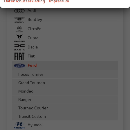
Datenschutzerklärung
Impressum
Audi
Bentley
Citroën
Cupra
Dacia
Fiat
Ford
Focus Turnier
Grand Tourneo
Mondeo
Ranger
Tourneo Courier
Transit Custom
Hyundai