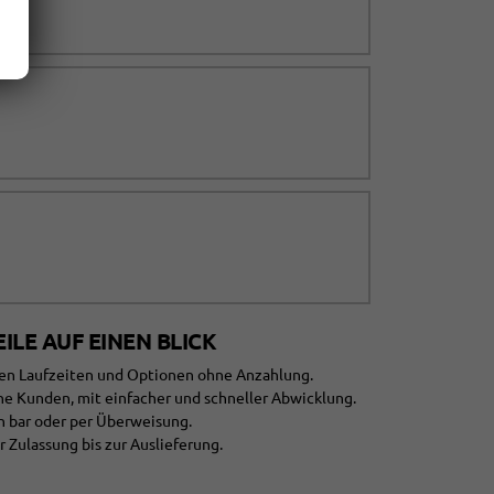
ILE AUF EINEN BLICK
blen Laufzeiten und Optionen ohne Anzahlung.
he Kunden, mit einfacher und schneller Abwicklung.
n bar oder per Überweisung.
 Zulassung bis zur Auslieferung.