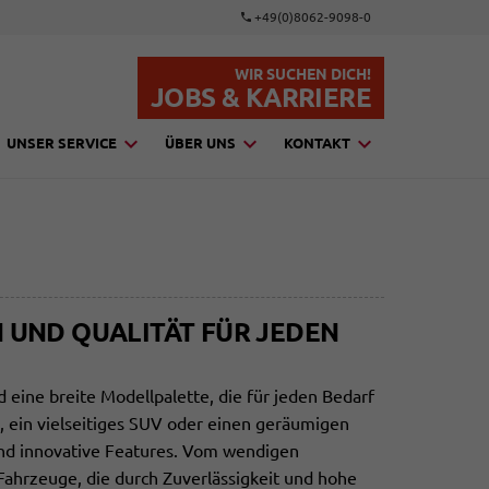
+49(0)8062-9098-0
WIR SUCHEN DICH!
JOBS & KARRIERE
UNSER SERVICE
ÜBER UNS
KONTAKT
 UND QUALITÄT FÜR JEDEN
d eine breite Modellpalette, die für jeden Bedarf
, ein vielseitiges SUV oder einen geräumigen
und innovative Features. Vom wendigen
ahrzeuge, die durch Zuverlässigkeit und hohe