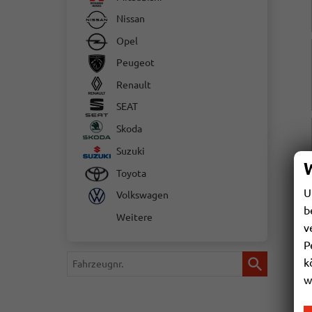
Nissan
Opel
Peugeot
Renault
SEAT
Skoda
Suzuki
Toyota
U
Volkswagen
b
Weitere
v
P
Fahrzeugnr.
k
w