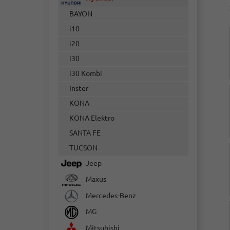
BAYON
i10
i20
i30
i30 Kombi
Inster
KONA
KONA Elektro
SANTA FE
TUCSON
Jeep
Maxus
Mercedes-Benz
MG
Mitsubishi