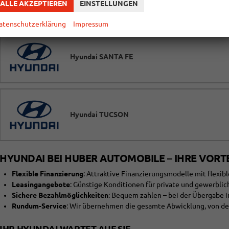
ALLE AKZEPTIEREN
EINSTELLUNGEN
atenschutzerklärung
Impressum
Hyundai SANTA FE
Hyundai TUCSON
HYUNDAI BEI HUBER AUTOMOBILE – IHRE VORTE
Flexible Finanzierung
: Attraktive Finanzierungsmodelle mit flexi
Leasingangebote
: Günstige Konditionen für private und gewerblic
Sichere Bezahlmöglichkeiten
: Bequem zahlen – bei der Übergabe i
Rundum-Service
: Wir übernehmen die gesamte Abwicklung, von der
IHR HYUNDAI WARTET AUF SIE