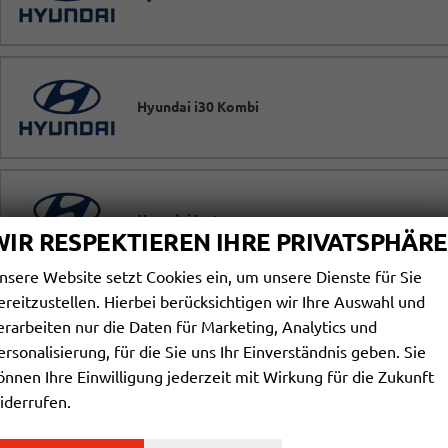
Hyundai i30 Kombi
Hyundai Inster
WIR RESPEKTIEREN IHRE PRIVATSPHÄRE
nsere Website setzt Cookies ein, um unsere Dienste für Sie
ereitzustellen. Hierbei berücksichtigen wir Ihre Auswahl und
erarbeiten nur die Daten für Marketing, Analytics und
Hyundai KONA
ersonalisierung, für die Sie uns Ihr Einverständnis geben. Sie
önnen Ihre Einwilligung jederzeit mit Wirkung für die Zukunft
iderrufen.
Hyundai KONA Elektro