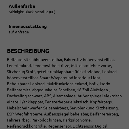
Außenfarbe
Midnight Black Metallic (0E)
Innenausstattung
auf Anfrage
BESCHREIBUNG
Beifahrersitz höhenverstellbar, Fahrersitz höhenverstellbar,
Lederlenkrad, Lendenwirbelstütze, Mittelarmlehne vorne,
Sitzbezug Stoff, geteilt umklappbare Rücksitzlehne, Lenkrad
höhenverstellbar, Smart Wraparound Interieur Light,
Beheizbares Lenkrad, Multifunktionslenkrad, Isofix, Isofix
Beifahrersitz, abgedunkelte Scheiben, 18 Zoll Alufelgen ,
Dachreling schwarz, ABS, Alarmanlage, Außenspiegel elektrisch
einstell-/anklappbar, Fensterheber elektrisch, Kopfairbags,
Nebelscheinwerfer, Seitenairbags, Servolenkung, Sitzheizung,
ESP, Wegfahrsperre, Außenspiegel beheizbar, Beifahrerairbag,
Fahrerairbag, Parkpilot hinten, Parkpilot vorne,
Reifendruckkontrolle, Regensensor, Lichtsensor, Digital