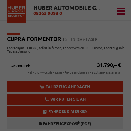
HUBER AUTOMOBILE GMBH
08062 9098 0
CUPRA FORMENTOR
1,5 ETSI DSG - LAGER
Fahrzeugnr.
:
110306
,
sofort lieferbar
, Landesversion: EU - Europa,
Fahrzeug mit
Tageszulassung
31.790,– €
Gesamtpreis
incl. 19% MwSt., den Kosten für Überführung und Zulassungspapieren
FAHRZEUG ANFRAGEN
WIR RUFEN SIE AN
FAHRZEUG MERKEN
FAHRZEUGEXPOSÉ (PDF)