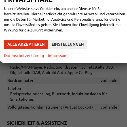
Sitze
Isofix (Kindersitzbefestigung), Rücksitzbank hinten geteilt,
Unsere Website setzt Cookies ein, um unsere Dienste für Sie
Sitzheizung, Isofix Beifahrersitz
bereitzustellen. Hierbei berücksichtigen wir Ihre Auswahl und verarbeiten
nur die Daten für Marketing, Analytics und Personalisierung, für die Sie
Sitze: Lordosenstütze
Fahrer
uns Ihr Einverständnis geben. Sie können Ihre Einwilligung jederzeit mit
Sitze: Verstellbarkeit
Höhenverstellbarer Fahrersitz
Wirkung für die Zukunft widerrufen.
ALLE AKZEPTIEREN
EINSTELLUNGEN
INFOTAINMENT & KOMMUNIKATION
Assistenzsysteme
Sprachsteuerung
Datenschutzerklärung
Impressum
Audioanlage
Radio/MP3-Player, Radio, Soundsystem, Schnittstelle USB,
Digitalradio DAB, Android Auto, Apple CarPlay
Bordcomputer
vorhanden
Telefon
Freisprecheinrichtung, Bluetooth, Induktionsladen für
Smartphones
Volldigitales Kombiinstrument (Virtual Cockpit)
vorhanden
SICHERHEIT & ASSISTENZ