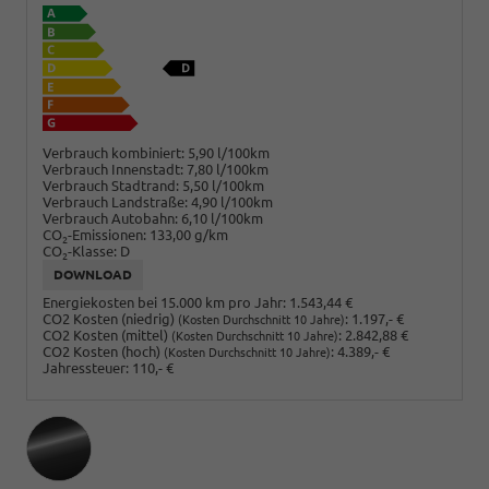
Verbrauch kombiniert:
5,90 l/100km
Verbrauch Innenstadt:
7,80 l/100km
Verbrauch Stadtrand:
5,50 l/100km
Verbrauch Landstraße:
4,90 l/100km
Verbrauch Autobahn:
6,10 l/100km
CO
-Emissionen:
133,00 g/km
2
CO
-Klasse:
D
2
DOWNLOAD
Energiekosten bei 15.000 km pro Jahr:
1.543,44 €
CO2 Kosten (niedrig)
:
1.197,- €
(Kosten Durchschnitt 10 Jahre)
CO2 Kosten (mittel)
:
2.842,88 €
(Kosten Durchschnitt 10 Jahre)
CO2 Kosten (hoch)
:
4.389,- €
(Kosten Durchschnitt 10 Jahre)
Jahressteuer:
110,- €