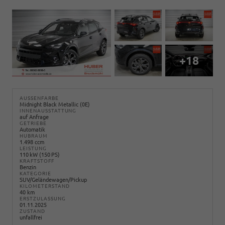
+18
AUSSENFARBE
Midnight Black Metallic (0E)
INNENAUSSTATTUNG
auf Anfrage
GETRIEBE
Automatik
HUBRAUM
1.498 ccm
LEISTUNG
110 kW (150 PS)
KRAFTSTOFF
Benzin
KATEGORIE
SUV/Geländewagen/Pickup
KILOMETERSTAND
40 km
ERSTZULASSUNG
01.11.2025
ZUSTAND
unfallfrei