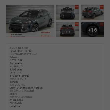
+16
AUSSENFARBE
Fjord Blau Uni (9K)
INNENAUSSTATTUNG
Schwarz
GETRIEBE
Automatik
HUBRAUM
1.498 ccm
LEISTUNG
110 kW (150 PS)
KRAFTSTOFF
Benzin
KATEGORIE
SUV/Geländewagen/Pickup
KILOMETERSTAND
80 km
ERSTZULASSUNG
01.04.2026
ZUSTAND
unfallfrei