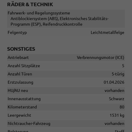
RÄDER & TECHNIK
Fahrwerk- und Regelungssysteme
Antiblockiersystem (ABS), Elektronisches Stabilitäts-
Programm (ESP), Reifendruckkontrolle
Felgentyp
Leichtmetallfelge
SONSTIGES
Antriebsart
Verbrennungsmotor (ICE)
Anzahl Sitzplätze
5
Anzahl Türen
5-türig
Erstzulassung
01.04.2026
HU/AU neu
vorhanden
Innenausstattung
Schwarz
Kilometerstand
80
Leergewicht
1531 kg
Nichtraucher-Fahrzeug
vorhanden
Polsterung
Stoff