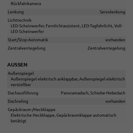
Rückfahrkamera
Lenkung
Servolenkung
Lichttechnik
LED-Scheinwerfer, Fernlichtassistent, LED-Tagfahrlicht, Voll-
LED Scheinwerfer
Start/Stop-Automatik
vorhanden
Zentralverriegelung
Zentralverriegelung
AUSSEN
Außenspiegel
Außenspiegel elektrisch anklappbar, Außenspiegel elektrisch
verstellbar
Dachausführung
Panoramadach, Schiebe-Hebedach
Dachreling
vorhanden
Gepäckraum-/Heckklappe
Elektrische Heckklappe, Gepäckraumklappe automatisch
betätigt