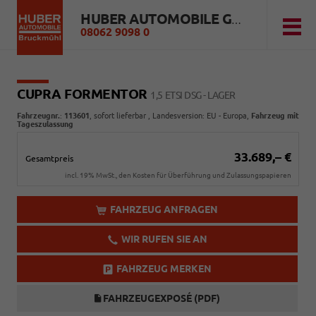
HUBER AUTOMOBILE GMBH
08062 9098 0
CUPRA FORMENTOR
1,5 ETSI DSG - LAGER
Fahrzeugnr.
:
113601
,
sofort lieferbar
, Landesversion: EU - Europa,
Fahrzeug mit
Tageszulassung
33.689,– €
Gesamtpreis
incl. 19% MwSt., den Kosten für Überführung und Zulassungspapieren
FAHRZEUG ANFRAGEN
WIR RUFEN SIE AN
FAHRZEUG MERKEN
FAHRZEUGEXPOSÉ (PDF)