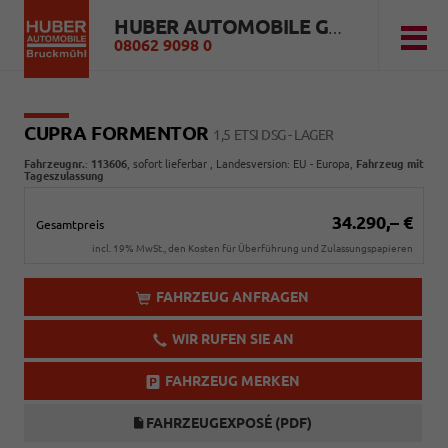
HUBER AUTOMOBILE GMBH
08062 9098 0
CUPRA FORMENTOR
1,5 ETSI DSG - LAGER
Fahrzeugnr.
:
113606
,
sofort lieferbar
, Landesversion: EU - Europa,
Fahrzeug mit
Tageszulassung
34.290,– €
Gesamtpreis
incl. 19% MwSt., den Kosten für Überführung und Zulassungspapieren
FAHRZEUG ANFRAGEN
WIR RUFEN SIE AN
FAHRZEUG MERKEN
FAHRZEUGEXPOSÉ (PDF)