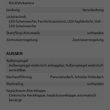
Rückfahrkamera
Lenkung
Servolenkung
Lichttechnik
LED-Scheinwerfer, Fernlichtassistent, LED-Tagfahrlicht, Voll-
LED Scheinwerfer
Start/Stop-Automatik
vorhanden
Zentralverriegelung
Zentralverriegelung
AUSSEN
Außenspiegel
Außenspiegel elektrisch anklappbar, Außenspiegel elektrisch
verstellbar
Dachausführung
Panoramadach, Schiebe-Hebedach
Dachreling
vorhanden
Gepäckraum-/Heckklappe
Elektrische Heckklappe, Gepäckraumklappe automatisch
betätigt