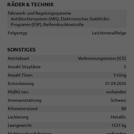
RÄDER & TECHNIK
Fahrwerk- und Regelungssysteme
Antiblockiersystem (ABS), Elektronisches Stabilitäts-
Programm (ESP), Reifendruckkontrolle
Felgentyp
Leichtmetallfelge
SONSTIGES
Antriebsart
Verbrennungsmotor (ICE)
Anzahl Sitzplätze
5
Anzahl Türen
5-türig
Erstzulassung
01.04.2026
HU/AU neu
vorhanden
Innenausstattung
Schwarz
Kilometerstand
80
Lackierung
Metallic
Leergewicht
1531 kg
Nichtraucher-Fahrzeug
vorhanden