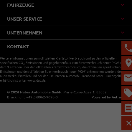
FAHRZEUGE
UNSER SERVICE
UNTERNEHMEN
KONTAKT
Weitere Informationen zum offiziellen Kraftstoffverbrauch und zu den offiziellen
spezifischen CO
-Emissionen und gegebenenfalls zum Stromverbrauch neuer PKW können
2
dem 'Leitfaden über den offiziellen Kraftstoffverbrauch, die offiziellen spezifischen CO
-
2
Emissionen und den offiziellen Stromverbrauch neuer PKW' entnommen werden, der an
allen Verkaufsstellen und bei der 'Deutschen Automobil Treuhand GmbH' unentgeltlich
erhältlich ist unter www.dat.de.
© 2026
Huber Automobile GmbH
,
Marie-Curie-Allee 1
,
83052
Bruckmühl,
+49(0)8062-9098-0
Powered by Autrado
M