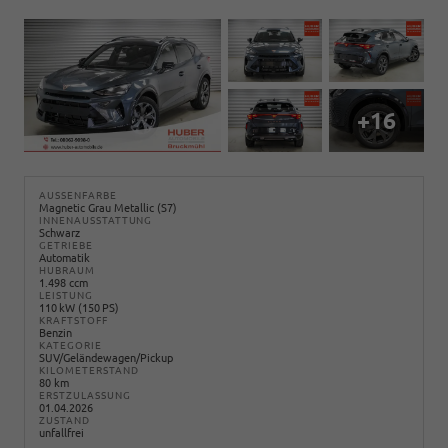
+16
AUSSENFARBE
Magnetic Grau Metallic (S7)
INNENAUSSTATTUNG
Schwarz
GETRIEBE
Automatik
HUBRAUM
1.498 ccm
LEISTUNG
110 kW (150 PS)
KRAFTSTOFF
Benzin
KATEGORIE
SUV/Geländewagen/Pickup
KILOMETERSTAND
80 km
ERSTZULASSUNG
01.04.2026
ZUSTAND
unfallfrei