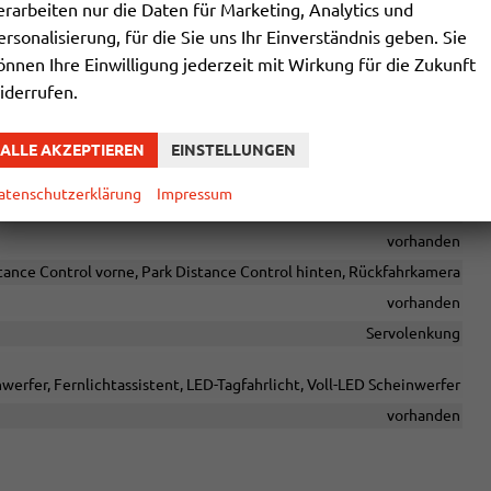
erarbeiten nur die Daten für Marketing, Analytics und
vorhanden
ersonalisierung, für die Sie uns Ihr Einverständnis geben. Sie
reisprecheinrichtung, Bluetooth, Induktionsladen für Smartphones
önnen Ihre Einwilligung jederzeit mit Wirkung für die Zukunft
vorhanden
iderrufen.
ALLE AKZEPTIEREN
EINSTELLUNGEN
le, Spurhalteassistent, Abstandstempomat adaptiv (ACC),
atenschutzerklärung
Impressum
sor, Notrufsystem, Geschwindigkeitsbegrenzer
vorhanden
tance Control vorne, Park Distance Control hinten, Rückfahrkamera
vorhanden
Servolenkung
werfer, Fernlichtassistent, LED-Tagfahrlicht, Voll-LED Scheinwerfer
vorhanden