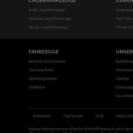
LAGERFAHRZEUGE
GEBR
Audi Lagerfahrzeuge
Volkswag
Hyundai Lagerfahrzeuge
Fiat Gebr
Skoda Lagerfahrzeuge
Nissan Ge
FAHRZEUGE
UNSER
Bestand durchsuchen
Bezahlun
Top-Angebote
Finanzier
Inzahlungnahme
Leasing
Merkliste
Zulassung
Garantiel
Anmelden
Impressum
AGB
Widerruf
Weitere Informationen zum offiziellen Kraftstoffverbrauch und zu den o