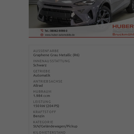
AUSSENFARBE
Graphene Grau Metallic (R6)
INNENAUSSTATTUNG
Schwarz
GETRIEBE
Automatik
ANTRIEBSACHSE
Allrad
HUBRAUM
1.984 ccm
LEISTUNG
150 kW (204 PS)
KRAFTSTOFF
Benzin
KATEGORIE
SUV/Geländewagen/Pickup
KILOMETERSTAND