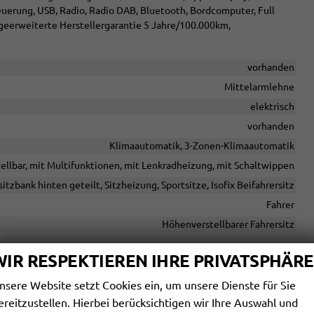
euerung, USB, Radio, Radio DAB, Bluetooth, Bordcomputer, Full
dgeerweiterte Herstellergarantie 5 Jahre/100.000km,
vorhanden
Mittelarmlehne
elektrisch
vorhanden
Klimaautomatik, 3-Zonen-Klimaautomatik
tellbar, mit Multifunktionen, mit Lenkradheizung, mit Schaltwippen
itzbank hinten geteilt, Sitzheizung, Sportsitze, Isofix Beifahrersitz
Fahrer
Höhenverstellbarer Fahrersitz
WIR RESPEKTIEREN IHRE PRIVATSPHÄRE
Sprachsteuerung
nsere Website setzt Cookies ein, um unsere Dienste für Sie
ereitzustellen. Hierbei berücksichtigen wir Ihre Auswahl und
, Schnittstelle USB, Digitalradio DAB, Android Auto, Apple CarPlay