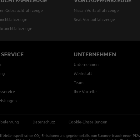
AUCHTFAHRZEUGE
VORLAUFFAHRZEUGE
en Gebrauchtfahrzeuge
Nissan Vorlauffahrzeuge
auchtfahrzeuge
Seat Vorlauffahrzeuge
brauchtfahrzeuge
 SERVICE
UNTERNEHMEN
g
Unternehmen
ung
Werkstatt
Team
sservice
Ihre Vorteile
eistungen
sbelehrung
Datenschutz
Cookie-Einstellungen
ffiziellen spezifischen CO
-Emissionen und gegebenenfalls zum Stromverbrauch neuer PKW k
2