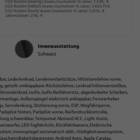
CO2 Kosten (niedrig)
:
1.530,- €
(Kosten Durchschnitt 10 Jahre)
CO2 Kosten (mittel)
:
3.633,75 €
(Kosten Durchschnitt 10 Jahre)
CO2 Kosten (hoch)
:
5.610,- €
(Kosten Durchschnitt 10 Jahre)
Jahressteuer:
218,- €
Innenausstattung
Innenausstattung
Schwarz
lbar, Lederlenkrad, Lendenwirbelstütze, Mittelarmlehne vorne,
g, geteilt umklappbare Rücksitzlehne, Lenkrad höhenverstellbar,
ionslenkrad, Isofix, Isofix Beifahrersitz, abgedunkelte Scheiben,
armanlage, Außenspiegel elektrisch anklappbar, Fensterheber
gs, Servolenkung, Sitzheizung vorne, ESP, Wegfahrsperre,
Parkpilot hinten, Parkpilot vorne, Reifendruckkontrolle,
plung schwenkbar, Tempomat Abstand ACC, Light Assist,
inwerfer, LED-Tagfahrlicht, Rückfahrkamera, Elektrische
pSystem, Innenspiegel automatisch abbl., Müdigkeitswarnsystem,
eschwindigkeitsbegrenzer, Android Auto, Apple Carplay,