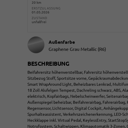
20 km
ERSTZULASSUNG
01.05.2026
ZUSTAND
unfallfrei
Außenfarbe
Graphene Grau Metallic (R6)
BESCHREIBUNG
Beifahrersitz höhenverstellbar, Fahrersitz höhenverstel
Sitzbezug Stoff, Sportsitze vorne, Gepäckraumabdeckun
Smart WrapAround Light, Beheizbares Lenkrad, Multifunkt
18 Zoll Alufelgen Tempest, Dachreling schwarz, ABS, Al
elektrisch, Kopfairbags, Nebelscheinwerfer, Seitenairba
Außenspiegel beheizbar, Beifahrerairbag, Fahrerairbag, 
Regensensor, Lichtsensor, Digital Cockpit, Anhängekup
Spurhalteassistent, Verkehrszeichenerkennung, LED-Sche
Heckklappe inkl. Virtual Pedal, KeylessEntry, StartSto
Notrufsystem, Schaltwippen, Klimaautomatik 3-Zonen, G