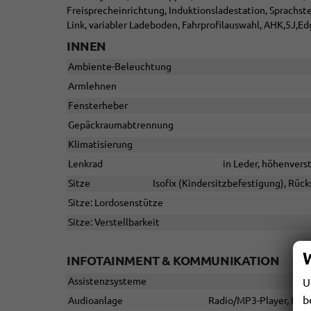
Freisprecheinrichtung, Induktionsladestation, Sprachst
Link, variabler Ladeboden, Fahrprofilauswahl, AHK,5J,E
INNEN
Ambiente-Beleuchtung
Armlehnen
Fensterheber
Gepäckraumabtrennung
Klimatisierung
Lenkrad
in Leder, höhenvers
Sitze
Isofix (Kindersitzbefestigung), Rücks
Sitze: Lordosenstütze
Sitze: Verstellbarkeit
INFOTAINMENT & KOMMUNIKATION
Assistenzsysteme
U
b
Audioanlage
Radio/MP3-Player, Radio