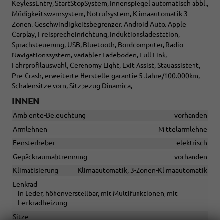
KeylessEntry, StartStopSystem, Innenspiegel automatisch abbl.,
Müdigkeitswarnsystem, Notrufsystem, Klimaautomatik 3-
Zonen, Geschwindigkeitsbegrenzer, Android Auto, Apple
Carplay, Freisprecheinrichtung, Induktionsladestation,
Sprachsteuerung, USB, Bluetooth, Bordcomputer, Radio-
Navigationssystem, variabler Ladeboden, Full Link,
Fahrprofilauswahl, Cerenomy Light, Exit Assist, Stauassistent,
Pre-Crash, erweiterte Herstellergarantie 5 Jahre/100.000km,
Schalensitze vorn, Sitzbezug Dinamica,
INNEN
Ambiente-Beleuchtung
vorhanden
Armlehnen
Mittelarmlehne
Fensterheber
elektrisch
Gepäckraumabtrennung
vorhanden
Klimatisierung
Klimaautomatik, 3-Zonen-Klimaautomatik
Lenkrad
in Leder, höhenverstellbar, mit Multifunktionen, mit
Lenkradheizung
Sitze