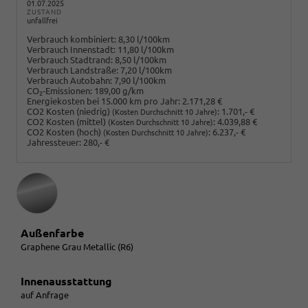
01.07.2025
ZUSTAND
unfallfrei
Verbrauch kombiniert:
8,30 l/100km
Verbrauch Innenstadt:
11,80 l/100km
Verbrauch Stadtrand:
8,50 l/100km
Verbrauch Landstraße:
7,20 l/100km
Verbrauch Autobahn:
7,90 l/100km
CO
-Emissionen:
189,00 g/km
2
Energiekosten bei 15.000 km pro Jahr:
2.171,28 €
CO2 Kosten (niedrig)
:
1.701,- €
(Kosten Durchschnitt 10 Jahre)
CO2 Kosten (mittel)
:
4.039,88 €
(Kosten Durchschnitt 10 Jahre)
CO2 Kosten (hoch)
:
6.237,- €
(Kosten Durchschnitt 10 Jahre)
Jahressteuer:
280,- €
Außenfarbe
Graphene Grau Metallic (R6)
Innenausstattung
auf Anfrage