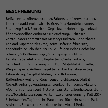
BESCHREIBUNG
Beifahrersitz höhenverstellbar, Fahrersitz höhenverstellbar,
Lederlenkrad, Lendenwirbelstütze, Mittelarmlehne vorne,
Sitzbezug Stoff, Sportsitze, Gepäckraumabdeckung, Lenkrad
höhenverstellbar, Ambiente-Beleuchtung, Elektrisch
verstellbarer Fahrersitz mit Memory Funktion, Beheizbares
Lenkrad, Supersportlenkrad, Isofix, Isofix Beifahrersitz,
abgedunkelte Scheiben, 19 Zoll Alufelgen Polar, Dachreling
schwarz, ABS, Alarmanlage, Außenspiegel elektrisch,
Fensterheber elektrisch, Kopfairbags, Seitenairbags,
Servolenkung, Sitzheizung vorn, DCC, Stabilitätskontrolle,
Wegfahrsperre, Außenspiegel beheizbar, Beifahrerairbag,
Fahrerairbag, Parkpilot hinten, Parkpilot vorne,
Reifendruckkontrolle, Regensensor, Lichtsensor, Digital
Cockpit, Anhängekupplung schwenkbar, Tempomat Abstand
ACC, Fernlichtassistent, Notbremsassistent, Spurhalteassistent
plus, Totwinkelassistent, Verkehrszeichenerkennung, Full LED-
Scheinwerfer, Tagfahrlicht, Pannenset, Rückfahrkamera, Park-
Assistent, Elektrische Heckklappe inkl. Virtual Pedal,