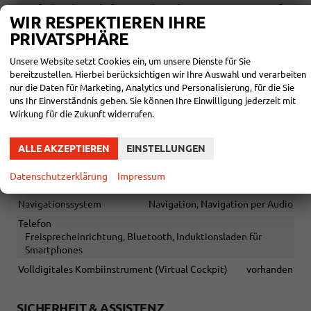
Isofix (Kindersitzbefestigung), Sitzheizung, Sportsitze, Isofix
WIR RESPEKTIEREN IHRE
Beifahrersitz
PRIVATSPHÄRE
Sitze: Lordosenstütze
Fahrer
Sitze: Verstellbarkeit
Unsere Website setzt Cookies ein, um unsere Dienste für Sie
Elektrisch verstellbarer Fahrersitz, Höhenverstellbarer
bereitzustellen. Hierbei berücksichtigen wir Ihre Auswahl und verarbeiten
Fahrersitz
nur die Daten für Marketing, Analytics und Personalisierung, für die Sie
uns Ihr Einverständnis geben. Sie können Ihre Einwilligung jederzeit mit
Wirkung für die Zukunft widerrufen.
INFOTAINMENT & KOMMUNIKATION
Assistenzsysteme
Sprachsteuerung
ALLE AKZEPTIEREN
EINSTELLUNGEN
Audioanlage
Schnittstelle USB, Android Auto, Apple CarPlay
Datenschutzerklärung
Impressum
Bordcomputer
vorhanden
Navigationssystem
Navigation, Navigation per Audio
Telefon
Freisprecheinrichtung, Bluetooth, Induktionsladen für
Smartphones
Volldigitales Kombiinstrument (Virtual Cockpit)
vorhanden
SICHERHEIT & ASSISTENZ