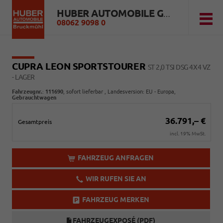
HUBER AUTOMOBILE GMBH
08062 9098 0
CUPRA LEON SPORTSTOURER
ST 2,0 TSI DSG 4X4 VZ
- LAGER
Fahrzeugnr.
:
111690
,
sofort lieferbar
, Landesversion: EU - Europa,
Gebrauchtwagen
36.791,– €
Gesamtpreis
incl. 19% MwSt.
FAHRZEUG ANFRAGEN
WIR RUFEN SIE AN
FAHRZEUG MERKEN
FAHRZEUGEXPOSÉ (PDF)