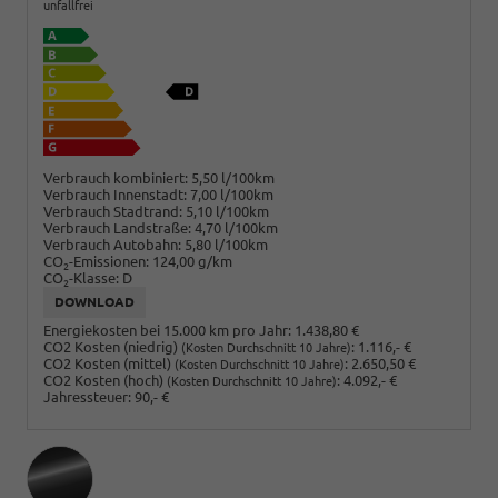
unfallfrei
Verbrauch kombiniert:
5,50 l/100km
Verbrauch Innenstadt:
7,00 l/100km
Verbrauch Stadtrand:
5,10 l/100km
Verbrauch Landstraße:
4,70 l/100km
Verbrauch Autobahn:
5,80 l/100km
CO
-Emissionen:
124,00 g/km
2
CO
-Klasse:
D
2
DOWNLOAD
Energiekosten bei 15.000 km pro Jahr:
1.438,80 €
CO2 Kosten (niedrig)
:
1.116,- €
(Kosten Durchschnitt 10 Jahre)
CO2 Kosten (mittel)
:
2.650,50 €
(Kosten Durchschnitt 10 Jahre)
CO2 Kosten (hoch)
:
4.092,- €
(Kosten Durchschnitt 10 Jahre)
Jahressteuer:
90,- €