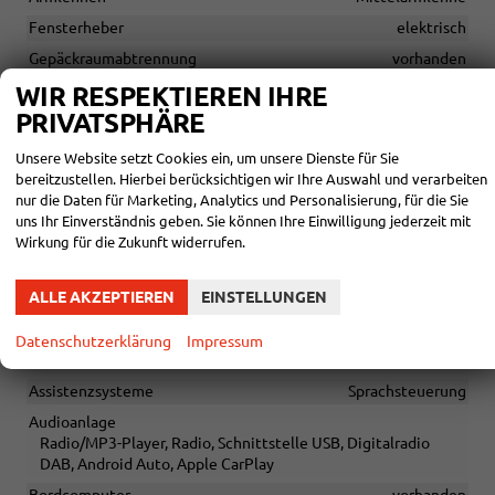
Fensterheber
elektrisch
Gepäckraumabtrennung
vorhanden
Klimatisierung
Klimaautomatik, 3-Zonen-Klimaautomatik
WIR RESPEKTIEREN IHRE
PRIVATSPHÄRE
Lenkrad
in Leder, höhenverstellbar, mit Multifunktionen, mit
Unsere Website setzt Cookies ein, um unsere Dienste für Sie
Lenkradheizung, mit Schaltwippen
bereitzustellen. Hierbei berücksichtigen wir Ihre Auswahl und verarbeiten
Sitze
nur die Daten für Marketing, Analytics und Personalisierung, für die Sie
Isofix (Kindersitzbefestigung), Rücksitzbank hinten geteilt,
uns Ihr Einverständnis geben. Sie können Ihre Einwilligung jederzeit mit
Sitzheizung, Sportsitze, Isofix Beifahrersitz
Wirkung für die Zukunft widerrufen.
Sitze: Lordosenstütze
Fahrer
ALLE AKZEPTIEREN
EINSTELLUNGEN
Sitze: Verstellbarkeit
Höhenverstellbarer Fahrersitz
Datenschutzerklärung
Impressum
INFOTAINMENT & KOMMUNIKATION
Assistenzsysteme
Sprachsteuerung
Audioanlage
Radio/MP3-Player, Radio, Schnittstelle USB, Digitalradio
DAB, Android Auto, Apple CarPlay
Bordcomputer
vorhanden