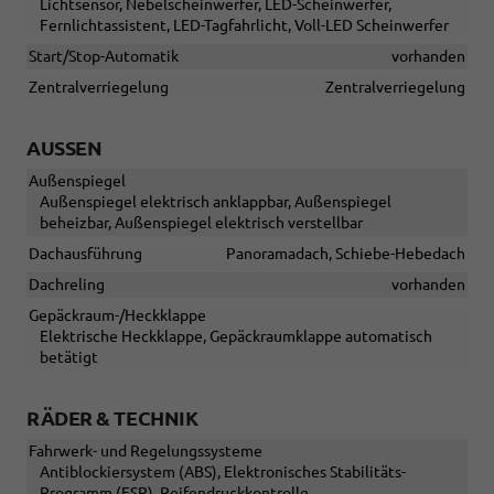
Lichtsensor, Nebelscheinwerfer, LED-Scheinwerfer,
Fernlichtassistent, LED-Tagfahrlicht, Voll-LED Scheinwerfer
Start/Stop-Automatik
vorhanden
Zentralverriegelung
Zentralverriegelung
AUSSEN
Außenspiegel
Außenspiegel elektrisch anklappbar, Außenspiegel
beheizbar, Außenspiegel elektrisch verstellbar
Dachausführung
Panoramadach, Schiebe-Hebedach
Dachreling
vorhanden
Gepäckraum-/Heckklappe
Elektrische Heckklappe, Gepäckraumklappe automatisch
betätigt
RÄDER & TECHNIK
Fahrwerk- und Regelungssysteme
Antiblockiersystem (ABS), Elektronisches Stabilitäts-
Programm (ESP), Reifendruckkontrolle