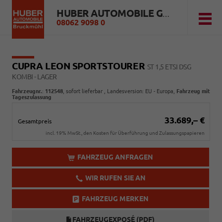
HUBER AUTOMOBILE GMBH
08062 9098 0
CUPRA LEON SPORTSTOURER
ST 1,5 ETSI DSG
KOMBI - LAGER
Fahrzeugnr.
:
112548
,
sofort lieferbar
, Landesversion: EU - Europa,
Fahrzeug mit
Tageszulassung
33.689,– €
Gesamtpreis
incl. 19% MwSt., den Kosten für Überführung und Zulassungspapieren
FAHRZEUG ANFRAGEN
WIR RUFEN SIE AN
FAHRZEUG MERKEN
FAHRZEUGEXPOSÉ (PDF)