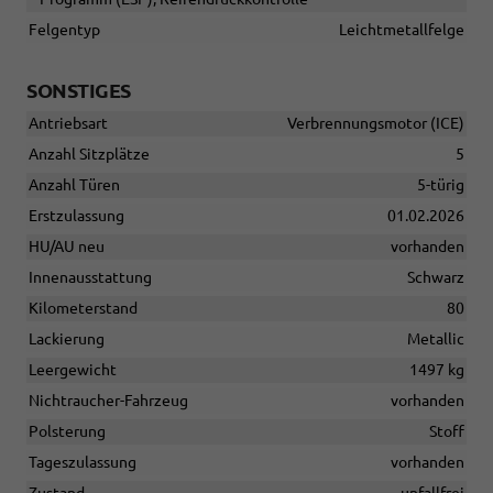
Felgentyp
Leichtmetallfelge
SONSTIGES
Antriebsart
Verbrennungsmotor (ICE)
Anzahl Sitzplätze
5
Anzahl Türen
5-türig
Erstzulassung
01.02.2026
HU/AU neu
vorhanden
Innenausstattung
Schwarz
Kilometerstand
80
Lackierung
Metallic
Leergewicht
1497 kg
Nichtraucher-Fahrzeug
vorhanden
Polsterung
Stoff
Tageszulassung
vorhanden
Zustand
unfallfrei