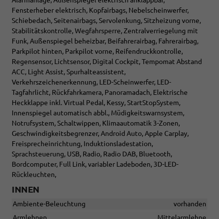
Fensterheber elektrisch, Kopfairbags, Nebelscheinwerfer,
Schiebedach, Seitenairbags, Servolenkung, Sitzheizung vorne,
Stabilitätskontrolle, Wegfahrsperre, Zentralverriegelung mit
Funk, Außenspiegel beheizbar, Beifahrerairbag, Fahrerairbag,
Parkpilot hinten, Parkpilot vorne, Reifendruckkontrolle,
Regensensor, Lichtsensor, Digital Cockpit, Tempomat Abstand
ACC, Light Assist, Spurhalteassistent,
Verkehrszeichenerkennung, LED-Scheinwerfer, LED-
Tagfahrlicht, Rückfahrkamera, Panoramadach, Elektrische
Heckklappe inkl. Virtual Pedal, Kessy, StartStopSystem,
Innenspiegel automatisch abbl., Müdigkeitswarnsystem,
Notrufsystem, Schaltwippen, Klimaautomatik 3-Zonen,
Geschwindigkeitsbegrenzer, Android Auto, Apple Carplay,
Freisprecheinrichtung, Induktionsladestation,
Sprachsteuerung, USB, Radio, Radio DAB, Bluetooth,
Bordcomputer, Full Link, variabler Ladeboden, 3D-LED-
Rückleuchten,
INNEN
Ambiente-Beleuchtung
vorhanden
Armlehnen
Mittelarmlehne