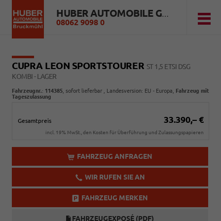
HUBER AUTOMOBILE GMBH
08062 9098 0
CUPRA LEON SPORTSTOURER
ST 1,5 ETSI DSG
KOMBI - LAGER
Fahrzeugnr.
:
114385
,
sofort lieferbar
, Landesversion: EU - Europa,
Fahrzeug mit
Tageszulassung
33.390,– €
Gesamtpreis
incl. 19% MwSt., den Kosten für Überführung und Zulassungspapieren
FAHRZEUG ANFRAGEN
WIR RUFEN SIE AN
FAHRZEUG MERKEN
FAHRZEUGEXPOSÉ (PDF)