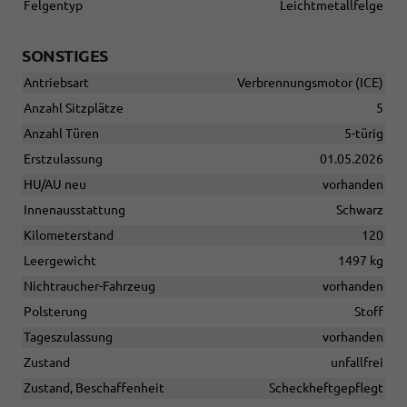
Felgentyp
Leichtmetallfelge
SONSTIGES
Antriebsart
Verbrennungsmotor (ICE)
Anzahl Sitzplätze
5
Anzahl Türen
5-türig
Erstzulassung
01.05.2026
HU/AU neu
vorhanden
Innenausstattung
Schwarz
Kilometerstand
120
Leergewicht
1497 kg
Nichtraucher-Fahrzeug
vorhanden
Polsterung
Stoff
Tageszulassung
vorhanden
Zustand
unfallfrei
Zustand, Beschaffenheit
Scheckheftgepflegt