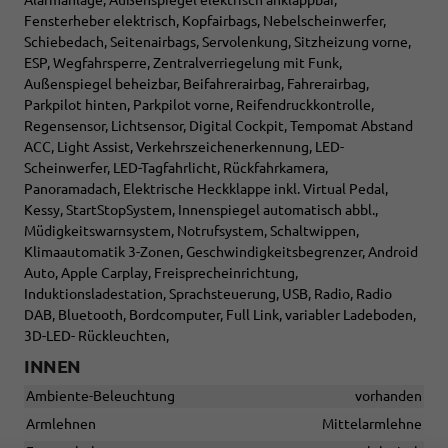
Fensterheber elektrisch, Kopfairbags, Nebelscheinwerfer,
Schiebedach, Seitenairbags, Servolenkung, Sitzheizung vorne,
ESP, Wegfahrsperre, Zentralverriegelung mit Funk,
Außenspiegel beheizbar, Beifahrerairbag, Fahrerairbag,
Parkpilot hinten, Parkpilot vorne, Reifendruckkontrolle,
Regensensor, Lichtsensor, Digital Cockpit, Tempomat Abstand
ACC, Light Assist, Verkehrszeichenerkennung, LED-
Scheinwerfer, LED-Tagfahrlicht, Rückfahrkamera,
Panoramadach, Elektrische Heckklappe inkl. Virtual Pedal,
Kessy, StartStopSystem, Innenspiegel automatisch abbl.,
Müdigkeitswarnsystem, Notrufsystem, Schaltwippen,
Klimaautomatik 3-Zonen, Geschwindigkeitsbegrenzer, Android
Auto, Apple Carplay, Freisprecheinrichtung,
Induktionsladestation, Sprachsteuerung, USB, Radio, Radio
DAB, Bluetooth, Bordcomputer, Full Link, variabler Ladeboden,
3D-LED- Rückleuchten,
INNEN
Ambiente-Beleuchtung
vorhanden
Armlehnen
Mittelarmlehne