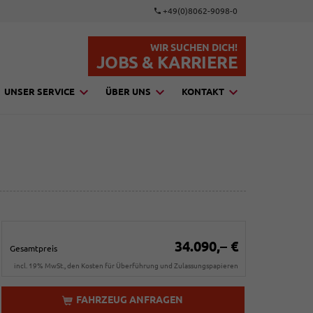
+49(0)8062-9098-0
WIR SUCHEN DICH!
JOBS & KARRIERE
UNSER SERVICE
ÜBER UNS
KONTAKT
34.090,– €
Gesamtpreis
incl. 19% MwSt., den Kosten für Überführung und Zulassungspapieren
FAHRZEUG ANFRAGEN