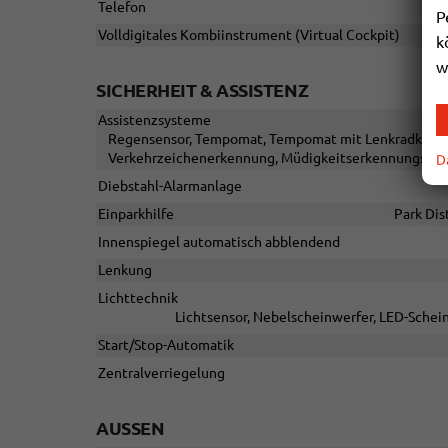
Telefon
F
P
Volldigitales Kombiinstrument (Virtual Cockpit)
k
w
SICHERHEIT & ASSISTENZ
Assistenzsysteme
Regensensor, Tempomat, Tempomat mit Lenkradkontrol
Verkehrzeichenerkennung, Müdigkeitserkennungs-Sen
D
Diebstahl-Alarmanlage
Einparkhilfe
Park Dis
Innenspiegel automatisch abblendend
Lenkung
Lichttechnik
Lichtsensor, Nebelscheinwerfer, LED-Schein
Start/Stop-Automatik
Zentralverriegelung
AUSSEN