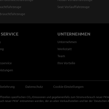
auchtfahrzeuge
Seat Vorlauffahrzeuge
brauchtfahrzeuge
 SERVICE
UNTERNEHMEN
g
Unternehmen
ung
Werkstatt
Team
sservice
Ihre Vorteile
eistungen
sbelehrung
Datenschutz
Cookie-Einstellungen
ffiziellen spezifischen CO
-Emissionen und gegebenenfalls zum Stromverbrauch neuer PKW k
2
auch neuer PKW' entnommen werden, der an allen Verkaufsstellen und bei der 'Deutschen Au