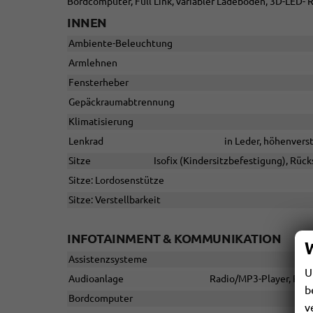
Bordcomputer, Full Link, variabler Ladeboden, 3D-LED- 
INNEN
Ambiente-Beleuchtung
Armlehnen
Fensterheber
Gepäckraumabtrennung
Klimatisierung
Lenkrad
in Leder, höhenvers
Sitze
Isofix (Kindersitzbefestigung), Rücks
Sitze: Lordosenstütze
Sitze: Verstellbarkeit
INFOTAINMENT & KOMMUNIKATION
Assistenzsysteme
U
Audioanlage
Radio/MP3-Player, Radio
b
Bordcomputer
v