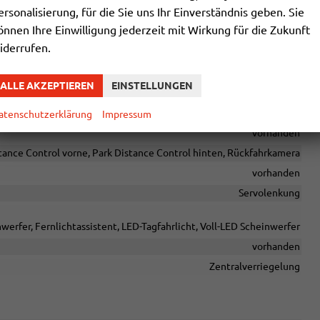
reisprecheinrichtung, Bluetooth, Induktionsladen für Smartphones
ersonalisierung, für die Sie uns Ihr Einverständnis geben. Sie
vorhanden
önnen Ihre Einwilligung jederzeit mit Wirkung für die Zukunft
iderrufen.
ALLE AKZEPTIEREN
EINSTELLUNGEN
le, Spurhalteassistent, Abstandstempomat adaptiv (ACC),
sor, Notrufsystem, Geschwindigkeitsbegrenzer
atenschutzerklärung
Impressum
vorhanden
tance Control vorne, Park Distance Control hinten, Rückfahrkamera
vorhanden
Servolenkung
werfer, Fernlichtassistent, LED-Tagfahrlicht, Voll-LED Scheinwerfer
vorhanden
Zentralverriegelung