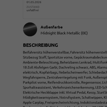
01.05.2026
ZUSTAND
unfallfrei
Außenfarbe
Midnight Black Metallic (0E)
BESCHREIBUNG
Beifahrersitz höhenverstellbar, Fahrersitz höhenverstel
Sitzbezug Stoff, Sportsitze vorne, Gepäckraumabdeckun
Ambiente-Beleuchtung, Beheizbares Lenkrad, Multifunkti
18 Zoll Alufelgen Garbi, Dachreling schwarz, ABS, Alar
elektrisch, Kopfairbags, Nebelscheinwerfer, Schiebedach
Wegfahrsperre, Zentralverriegelung mit Funk, Außenspieg
Parkpilot vorne, Reifendruckkontrolle, Regensensor, Lic
Spurhalteassistent, Verkehrszeichenerkennung, LED-Sch
Elektrische Heckklappe inkl. Virtual Pedal, Kessy, Start
Müdigkeitswarnsystem, Notrufsystem, Schaltwippen, Kl
Apple Carplay, Freisprecheinrichtung, Induktionsladest