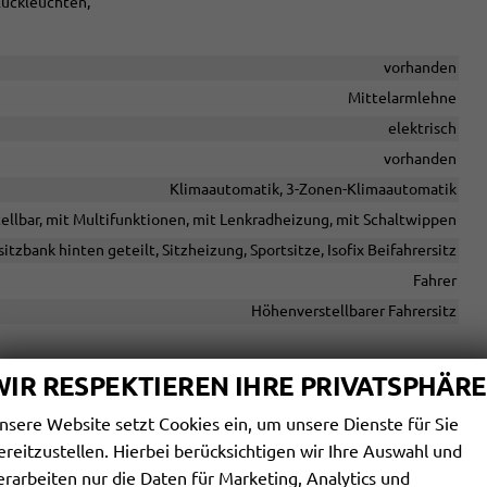
Rückleuchten,
vorhanden
Mittelarmlehne
elektrisch
vorhanden
Klimaautomatik, 3-Zonen-Klimaautomatik
tellbar, mit Multifunktionen, mit Lenkradheizung, mit Schaltwippen
itzbank hinten geteilt, Sitzheizung, Sportsitze, Isofix Beifahrersitz
Fahrer
Höhenverstellbarer Fahrersitz
WIR RESPEKTIEREN IHRE PRIVATSPHÄRE
Sprachsteuerung
nsere Website setzt Cookies ein, um unsere Dienste für Sie
, Schnittstelle USB, Digitalradio DAB, Android Auto, Apple CarPlay
ereitzustellen. Hierbei berücksichtigen wir Ihre Auswahl und
vorhanden
erarbeiten nur die Daten für Marketing, Analytics und