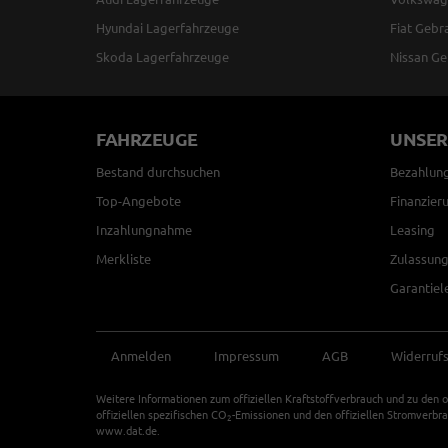
Hyundai Lagerfahrzeuge
Fiat Gebr
Skoda Lagerfahrzeuge
Nissan Ge
FAHRZEUGE
UNSER
Bestand durchsuchen
Bezahlun
Top-Angebote
Finanzier
Inzahlungnahme
Leasing
Merkliste
Zulassung
Garantiel
Anmelden
Impressum
AGB
Widerruf
Weitere Informationen zum offiziellen Kraftstoffverbrauch und zu den o
offiziellen spezifischen CO
-Emissionen und den offiziellen Stromverbr
2
www.dat.de.