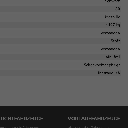
Schwarz
80
Metallic
1497 kg
vorhanden
Stoff
vorhanden
unfallfrei
Scheckheftgepflegt
fahrtauglich
AUCHTFAHRZEUGE
VORLAUFFAHRZEUGE
en Gebrauchtfahrzeuge
Nissan Vorlauffahrzeuge