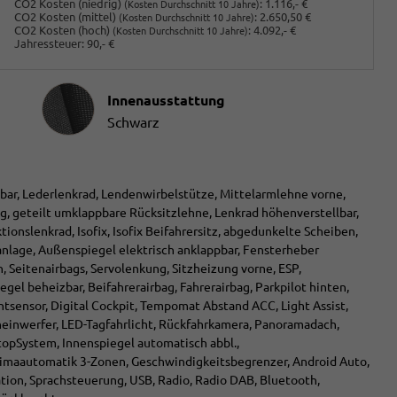
CO2 Kosten (niedrig)
:
1.116,- €
(Kosten Durchschnitt 10 Jahre)
CO2 Kosten (mittel)
:
2.650,50 €
(Kosten Durchschnitt 10 Jahre)
CO2 Kosten (hoch)
:
4.092,- €
(Kosten Durchschnitt 10 Jahre)
Jahressteuer:
90,- €
Innenausstattung
Innenausstattung
Schwarz
lbar, Lederlenkrad, Lendenwirbelstütze, Mittelarmlehne vorne,
g, geteilt umklappbare Rücksitzlehne, Lenkrad höhenverstellbar,
onslenkrad, Isofix, Isofix Beifahrersitz, abgedunkelte Scheiben,
manlage, Außenspiegel elektrisch anklappbar, Fensterheber
, Seitenairbags, Servolenkung, Sitzheizung vorne, ESP,
el beheizbar, Beifahrerairbag, Fahrerairbag, Parkpilot hinten,
htsensor, Digital Cockpit, Tempomat Abstand ACC, Light Assist,
einwerfer, LED-Tagfahrlicht, Rückfahrkamera, Panoramadach,
StopSystem, Innenspiegel automatisch abbl.,
imaautomatik 3-Zonen, Geschwindigkeitsbegrenzer, Android Auto,
ation, Sprachsteuerung, USB, Radio, Radio DAB, Bluetooth,