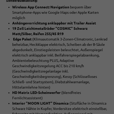
Sonderausstattung:
Wireless App Connect: Navigation
bequem über
Smartphone-Apps wie Google Maps oder Apple Karten
möglich
Anhängevorrichtung anklappbar mit Trailer Assist
19 Zoll Leichtmetallräder "COSMIC" Schwarz
Matt/Silber, Reifen 255/45 R19
Edge Paket
(Klimaautomatik 3-Zonen-Climatronic, Lenkrad
beheizbar, Heckklappe elektrisch, Scheiben ab der B-Säule
abgedunkelt, Einstiegsleisten beleuchtet, Außenspiegel
elektrisch anklappbar inkl. Beifahrerspiegelabsenkung,
Ambientebeleuchtung PLUS, Adaptive
Geschwindigkeitsregelung ACC bis 210 km/h
(Geschwindigkeitsregelanlage inkl.
Geschwindigkeitsbegrenzung), Kessy (Schlüsselloses
Schließ- und Startsystem), Diebstahlwarnanlage,
Mittelarmlehne hinten)
HD Matrix LED-Scheinwerfer
(blendfreies
Fernlichtassistent)
Interior "MOON LIGHT" Dinamica
(Sitzfläche in Dinamica
Schwarz Nähte in Kupfer, Vordersitze elektrisch einstellbar,