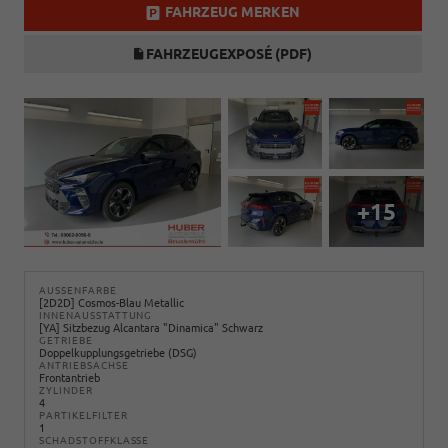
FAHRZEUG MERKEN
FAHRZEUGEXPOSÉ (PDF)
+15
AUSSENFARBE
[2D2D] Cosmos-Blau Metallic
INNENAUSSTATTUNG
[YA] Sitzbezug Alcantara "Dinamica" Schwarz
GETRIEBE
Doppelkupplungsgetriebe (DSG)
ANTRIEBSACHSE
Frontantrieb
ZYLINDER
4
PARTIKELFILTER
1
SCHADSTOFFKLASSE