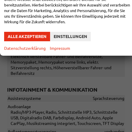
in Leder, höhenverstellbar, mit Multifunktionen, in
bereitzustellen. Hierbei berücksichtigen wir Ihre Auswahl und verarbeiten
Sportausführung, mit Lenkradheizung, mit Schaltwippen
nur die Daten für Marketing, Analytics und Personalisierung, für die Sie
uns Ihr Einverständnis geben. Sie können Ihre Einwilligung jederzeit mit
Sitze
Wirkung für die Zukunft widerrufen.
Isofix (Kindersitzbefestigung), Sitzbank hinten verschiebbar,
Rücksitzbank hinten geteilt, Sitzheizung, Sportsitze, Isofix
Beifahrersitz
ALLE AKZEPTIEREN
EINSTELLUNGEN
Sitze: Lordosenstütze
Fahrer und Beifahrer
Datenschutzerklärung
Impressum
Sitze: Verstellbarkeit
Elektrisch verstellbare Fahrer- und Beifahrersitze,
Memorypaket, Memorypaket vorne links, elektr.
Sitzverstellung rechts, Höhenverstellbarer Fahrer- und
Beifahrersitz
INFOTAINMENT & KOMMUNIKATION
Assistenzsysteme
Sprachsteuerung
Audioanlage
Radio/MP3-Player, Radio, Schnittstelle MP3, Schnittstelle
USB, Digitalradio DAB, Farbdisplay, Android Auto, Apple
CarPlay, Musikstreaming integriert, Touchscreen, TFT Display
Außentemperaturanzeige
vorhanden