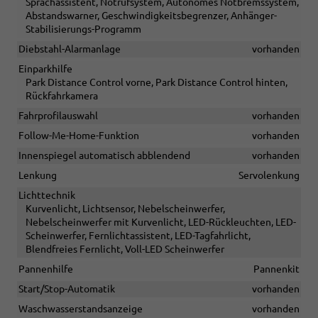
Sprachassistent, Notrufsystem, Autonomes Notbremssystem,
Abstandswarner, Geschwindigkeitsbegrenzer, Anhänger-
Stabilisierungs-Programm
Diebstahl-Alarmanlage
vorhanden
Einparkhilfe
Park Distance Control vorne, Park Distance Control hinten,
Rückfahrkamera
Fahrprofilauswahl
vorhanden
Follow-Me-Home-Funktion
vorhanden
Innenspiegel automatisch abblendend
vorhanden
Lenkung
Servolenkung
Lichttechnik
Kurvenlicht, Lichtsensor, Nebelscheinwerfer,
Nebelscheinwerfer mit Kurvenlicht, LED-Rückleuchten, LED-
Scheinwerfer, Fernlichtassistent, LED-Tagfahrlicht,
Blendfreies Fernlicht, Voll-LED Scheinwerfer
Pannenhilfe
Pannenkit
Start/Stop-Automatik
vorhanden
Waschwasserstandsanzeige
vorhanden