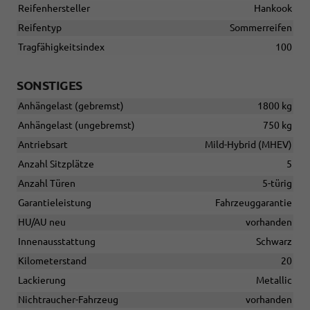
Reifenhersteller
Hankook
Reifentyp
Sommerreifen
Tragfähigkeitsindex
100
SONSTIGES
Anhängelast (gebremst)
1800 kg
Anhängelast (ungebremst)
750 kg
Antriebsart
Mild-Hybrid (MHEV)
Anzahl Sitzplätze
5
Anzahl Türen
5-türig
Garantieleistung
Fahrzeuggarantie
HU/AU neu
vorhanden
Innenausstattung
Schwarz
Kilometerstand
20
Lackierung
Metallic
Nichtraucher-Fahrzeug
vorhanden