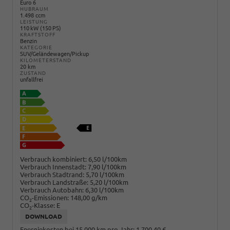
Euro 6
HUBRAUM
1.498 ccm
LEISTUNG
110 kW (150 PS)
KRAFTSTOFF
Benzin
KATEGORIE
SUV/Geländewagen/Pickup
KILOMETERSTAND
20 km
ZUSTAND
unfallfrei
Verbrauch kombiniert:
6,50 l/100km
Verbrauch Innenstadt:
7,90 l/100km
Verbrauch Stadtrand:
5,70 l/100km
Verbrauch Landstraße:
5,20 l/100km
Verbrauch Autobahn:
6,30 l/100km
CO
-Emissionen:
148,00 g/km
2
CO
-Klasse:
E
2
DOWNLOAD
Energiekosten bei 15.000 km pro Jahr:
1.700,40 €