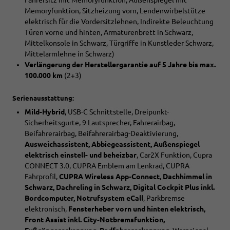
Fahrersitz mit Memoryfunktion, Außenspiegel mit
Memoryfunktion, Sitzheizung vorn, Lendenwirbelstütze
elektrisch für die Vordersitzlehnen, Indirekte Beleuchtung
Türen vorne und hinten, Armaturenbrett in Schwarz,
Mittelkonsole in Schwarz, Türgriffe in Kunstleder Schwarz,
Mittelarmlehne in Schwarz)
Verlängerung der Herstellergarantie auf 5 Jahre bis max.
100.000 km
(2+3)
Serienausstattung:
Mild-Hybrid
, USB-C Schnittstelle, Dreipunkt-
Sicherheitsgurte, 9 Lautsprecher, Fahrerairbag,
Beifahrerairbag, Beifahrerairbag-Deaktivierung,
Ausweichassistent, Abbiegeassistent, Außenspiegel
elektrisch einstell- und beheizbar
, Car2X Funktion, Cupra
CONNECT 3.0, CUPRA Emblem am Lenkrad, CUPRA
Fahrprofil,
CUPRA Wireless App-Connect
,
Dachhimmel in
Schwarz, Dachreling in Schwarz, Digital Cockpit Plus inkl.
Bordcomputer, Notrufsystem eCall
, Parkbremse
elektronisch,
Fensterheber vorn und hinten elektrisch,
Front Assist inkl. City-Notbremsfunktion,