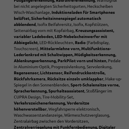
Fußgängererkennung, Radfahrererkennung
, Warnsignal
bei nicht angelegten Sicherheitsgurten, Heckscheiben
Wisch-Waschanlage,
Induktionsladen für Smartphones
belüftet, Sicherheitsinnenspiegel automatisch
abblendend
, Isofix Beifahrersitz, Isofix, Kopfstützen,
Seitenairbag vorn mit Kopfairbag,
Kreuzungsassistent,
variabler Ladeboden, LED-Nebelscheinwerfer mit
Abbiegelicht
, LED-Rückleuchten,
Radio
(Farbdisplay,
Touchscreen),
Mittelarmlehne vorn, Multifunktions-
Lederlenkrad mit Schaltwippen, Müdigkeitserkennung,
Ablenkungserkennung, ParkPilot vorn und hinten
, Pedale
in Aluminium-Optik, Progressivlenkung, Servolenkung,
Regensensor, Lichtsensor, Reifendruckkontrolle,
Rückfahrkamera
,
Rücksitze einzeln umklappbar
, Make-up-
Spiegel in den Sonnenblenden,
Sport-Schalensitze vorne,
Spracherkennung, Spurhalteassistent
, Stoßfänger im
CUPRA Design, Tire-Mobility-Set,
Verkehrszeichenerkennung, Vordersitze
höhenverstellbar
, Wegfahrsperre elektronisch,
Waschwasserstandanzeige, Wärmeschutzverglasung,
Zentralairbag zwischen den Vordersitzen,
Zentralverriegelung mit Funkfernbedienung, Digitaler