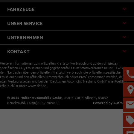
FAHRZEUGE
UNSER SERVICE
UNTERNEHMEN
KONTAKT
Weitere Informationen zum offiziellen Kraftstoffverbrauch und zu den offiziellen
spezifischen CO
-Emissionen und gegebenenfalls zum Stromverbrauch neuer PKW können
2
dem 'Leitfaden über den offiziellen Kraftstoffverbrauch, die offiziellen spezifischen CO
-
2
Emissionen und den offiziellen Stromverbrauch neuer PKW' entnommen werden, der an
allen Verkaufsstellen und bei der 'Deutschen Automobil Treuhand GmbH' unentgeltlich
erhältlich ist unter www.dat.de.
© 2026
Huber Automobile GmbH
,
Marie-Curie-Allee 1
,
83052
Bruckmühl,
+49(0)8062-9098-0
Powered by Autrado