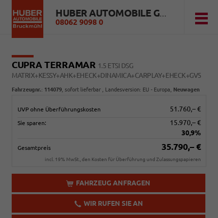
HUBER AUTOMOBILE GMBH
08062 9098 0
CUPRA TERRAMAR
1.5 ETSI DSG
MATRIX+KESSY+AHK+EHECK+DINAMICA+CARPLAY+EHECK+GV5
Fahrzeugnr.
:
114079
,
sofort lieferbar
, Landesversion: EU - Europa,
Neuwagen
51.760,– €
UVP ohne Überführungskosten
15.970,– €
Sie sparen:
30,9%
35.790,– €
Gesamtpreis
incl. 19% MwSt., den Kosten für Überführung und Zulassungspapieren
FAHRZEUG ANFRAGEN
WIR RUFEN SIE AN