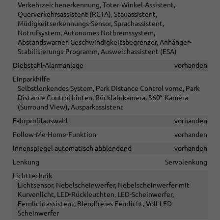
Verkehrzeichenerkennung, Toter-Winkel-Assistent,
Querverkehrsassistent (RCTA), Stauassistent,
Müdigkeitserkennungs-Sensor, Sprachassistent,
Notrufsystem, Autonomes Notbremssystem,
Abstandswarner, Geschwindigkeitsbegrenzer, Anhänger-
Stabilisierungs-Programm, Ausweichassistent (ESA)
Diebstahl-Alarmanlage
vorhanden
Einparkhilfe
Selbstlenkendes System, Park Distance Control vorne, Park
Distance Control hinten, Rückfahrkamera, 360°-Kamera
(Surround View), Ausparkassistent
Fahrprofilauswahl
vorhanden
Follow-Me-Home-Funktion
vorhanden
Innenspiegel automatisch abblendend
vorhanden
Lenkung
Servolenkung
Lichttechnik
Lichtsensor, Nebelscheinwerfer, Nebelscheinwerfer mit
Kurvenlicht, LED-Rückleuchten, LED-Scheinwerfer,
Fernlichtassistent, Blendfreies Fernlicht, Voll-LED
Scheinwerfer