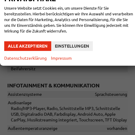
Sportausführung, mit Lenkradheizung, mit Schaltwippen
Unsere Website setzt Cookies ein, um unsere Dienste für Sie
Sitze
bereitzustellen. Hierbei berücksichtigen wir Ihre Auswahl und verarbeiten
Isofix (Kindersitzbefestigung), Sitzbank hinten verschiebbar,
nur die Daten für Marketing, Analytics und Personalisierung, für die Sie
Rücksitzbank hinten geteilt, Sitzheizung, Sportsitze, Isofix
uns Ihr Einverständnis geben. Sie können Ihre Einwilligung jederzeit mit
Beifahrersitz
Wirkung für die Zukunft widerrufen.
Sitze: Lordosenstütze
Fahrer und Beifahrer
Sitze: Verstellbarkeit
ALLE AKZEPTIEREN
EINSTELLUNGEN
Elektrisch verstellbare Fahrer- und Beifahrersitze,
Memorypaket, Memorypaket vorne links, elektr.
Datenschutzerklärung
Impressum
Sitzverstellung rechts, Höhenverstellbarer Fahrer- und
Beifahrersitz
INFOTAINMENT & KOMMUNIKATION
Assistenzsysteme
Sprachsteuerung
Audioanlage
Radio/MP3-Player, Radio, Schnittstelle MP3, Schnittstelle
USB, Digitalradio DAB, Farbdisplay, Android Auto, Apple
CarPlay, Musikstreaming integriert, Touchscreen, TFT Display
Außentemperaturanzeige
vorhanden