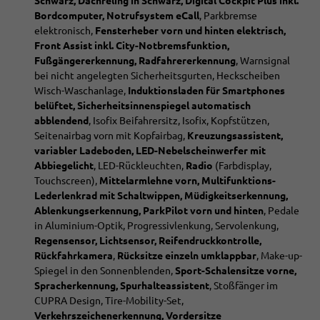
Schwarz, Dachreling in Schwarz, Digital Cockpit Plus inkl.
Bordcomputer, Notrufsystem eCall
, Parkbremse
elektronisch,
Fensterheber vorn und hinten elektrisch,
Front Assist inkl. City-Notbremsfunktion,
Fußgängererkennung, Radfahrererkennung
, Warnsignal
bei nicht angelegten Sicherheitsgurten, Heckscheiben
Wisch-Waschanlage,
Induktionsladen für Smartphones
belüftet, Sicherheitsinnenspiegel automatisch
abblendend
, Isofix Beifahrersitz, Isofix, Kopfstützen,
Seitenairbag vorn mit Kopfairbag,
Kreuzungsassistent,
variabler Ladeboden, LED-Nebelscheinwerfer mit
Abbiegelicht
, LED-Rückleuchten,
Radio
(Farbdisplay,
Touchscreen),
Mittelarmlehne vorn, Multifunktions-
Lederlenkrad mit Schaltwippen, Müdigkeitserkennung,
Ablenkungserkennung, ParkPilot vorn und hinten
, Pedale
in Aluminium-Optik, Progressivlenkung, Servolenkung,
Regensensor, Lichtsensor, Reifendruckkontrolle,
Rückfahrkamera
,
Rücksitze einzeln umklappbar
, Make-up-
Spiegel in den Sonnenblenden,
Sport-Schalensitze vorne,
Spracherkennung, Spurhalteassistent
, Stoßfänger im
CUPRA Design, Tire-Mobility-Set,
Verkehrszeichenerkennung, Vordersitze