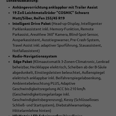
Sonderausstattung:
Anhängevorrichtung anklappbar mit Trailer Assist
19 Zoll Leichtmetallräder "COSMIC" Schwarz
Matt/Silber, Reifen 255/45 R19
Intelligent Drive Paket
(Head-up-Display, Intelligenter
Parklenkassistent inkl. Memory-Funktion, Remote
Parkassist, AreaView 360° Kamera, Blind-Spot-Sensor,
Ausparkassistent, Ausstiegswarner, Pre-Crash-System,
Travel Assist inkl. adaptiver Spurführung, Stauassistent,
Notfallassistent)
Radio-Navigationssystem
Edge Paket
(Klimaautomatik 3-Zonen-Climatronic, Lenkrad
beheizbar, Heckklappe elektrisch, Scheiben ab der B-Säule
abgedunkelt, Einstiegsleisten beleuchtet, Außenspiegel
elektrisch anklappbar inkl. Beifahrerspiegelabsenkung,
Ambientebeleuchtung PLUS, Adaptive
Geschwindigkeitsregelung ACC bis 210 km/h
(Geschwindigkeitsregelanlage inkl.
Geschwindigkeitsbegrenzung), Kessy (Schlüsselloses
Schließ- und Startsystem), Diebstahlwarnanlage,
Mittelarmlehne hinten)