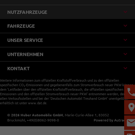
NUTZFAHRZEUGE
FAHRZEUGE
UNSER SERVICE
UNTERNEHMEN
KONTAKT
Weitere Informationen zum offiziellen Kraftstoffverbrauch und zu den offiziellen
spezifischen CO
-Emissionen und gegebenenfalls zum Stromverbrauch neuer PKW können
2
dem 'Leitfaden über den offiziellen Kraftstoffverbrauch, die offiziellen spezifischen CO
-
2
Emissionen und den offiziellen Stromverbrauch neuer PKW' entnommen werden, der an
allen Verkaufsstellen und bei der 'Deutschen Automobil Treuhand GmbH' unentgeltlich
erhältlich ist unter www.dat.de.
© 2026
Huber Automobile GmbH
,
Marie-Curie-Allee 1
,
83052
Bruckmühl,
+49(0)8062-9098-0
Powered by Autrado