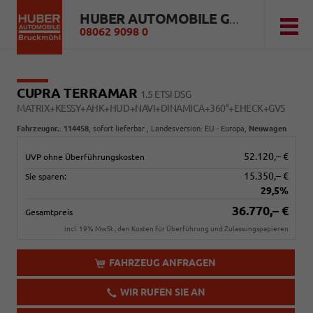
HUBER AUTOMOBILE GMBH
08062 9098 0
CUPRA TERRAMAR
1.5 ETSI DSG
MATRIX+KESSY+AHK+HUD+NAVI+DINAMICA+360°+EHECK+GV5
Fahrzeugnr.
:
114458
,
sofort lieferbar
, Landesversion: EU - Europa,
Neuwagen
52.120,– €
UVP ohne Überführungskosten
15.350,– €
Sie sparen:
29,5%
36.770,– €
Gesamtpreis
incl. 19% MwSt., den Kosten für Überführung und Zulassungspapieren
FAHRZEUG ANFRAGEN
WIR RUFEN SIE AN