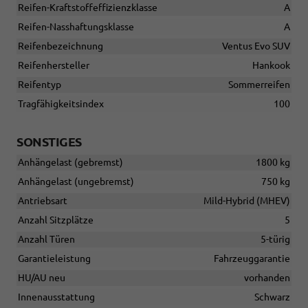
Reifen-Kraftstoffeffizienzklasse
A
Reifen-Nasshaftungsklasse
A
Reifenbezeichnung
Ventus Evo SUV
Reifenhersteller
Hankook
Reifentyp
Sommerreifen
Tragfähigkeitsindex
100
SONSTIGES
Anhängelast (gebremst)
1800 kg
Anhängelast (ungebremst)
750 kg
Antriebsart
Mild-Hybrid (MHEV)
Anzahl Sitzplätze
5
Anzahl Türen
5-türig
Garantieleistung
Fahrzeuggarantie
HU/AU neu
vorhanden
Innenausstattung
Schwarz