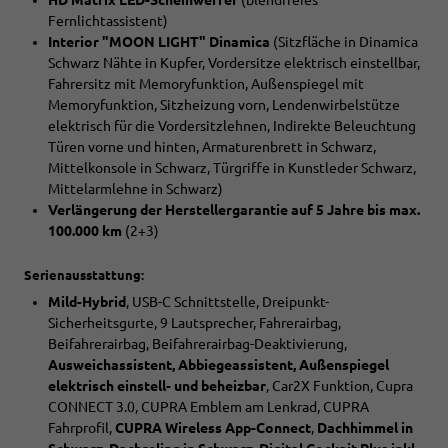
HD Matrix LED-Scheinwerfer
(blendfreies
Fernlichtassistent)
Interior "MOON LIGHT" Dinamica
(Sitzfläche in Dinamica
Schwarz Nähte in Kupfer, Vordersitze elektrisch einstellbar,
Fahrersitz mit Memoryfunktion, Außenspiegel mit
Memoryfunktion, Sitzheizung vorn, Lendenwirbelstütze
elektrisch für die Vordersitzlehnen, Indirekte Beleuchtung
Türen vorne und hinten, Armaturenbrett in Schwarz,
Mittelkonsole in Schwarz, Türgriffe in Kunstleder Schwarz,
Mittelarmlehne in Schwarz)
Verlängerung der Herstellergarantie auf 5 Jahre bis max.
100.000 km
(2+3)
Serienausstattung:
Mild-Hybrid
, USB-C Schnittstelle, Dreipunkt-
Sicherheitsgurte, 9 Lautsprecher, Fahrerairbag,
Beifahrerairbag, Beifahrerairbag-Deaktivierung,
Ausweichassistent, Abbiegeassistent, Außenspiegel
elektrisch einstell- und beheizbar
, Car2X Funktion, Cupra
CONNECT 3.0, CUPRA Emblem am Lenkrad, CUPRA
Fahrprofil,
CUPRA Wireless App-Connect
,
Dachhimmel in