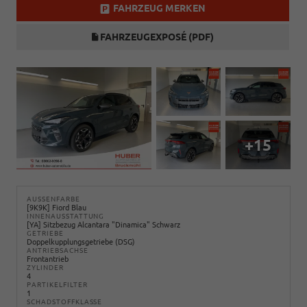
FAHRZEUG MERKEN
FAHRZEUGEXPOSÉ (PDF)
+15
AUSSENFARBE
[9K9K] Fiord Blau
INNENAUSSTATTUNG
[YA] Sitzbezug Alcantara "Dinamica" Schwarz
GETRIEBE
Doppelkupplungsgetriebe (DSG)
ANTRIEBSACHSE
Frontantrieb
ZYLINDER
4
PARTIKELFILTER
1
SCHADSTOFFKLASSE