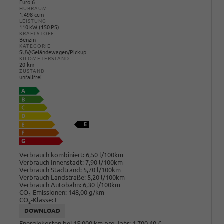
Euro 6
HUBRAUM
1.498 ccm
LEISTUNG
110 kW (150 PS)
KRAFTSTOFF
Benzin
KATEGORIE
SUV/Geländewagen/Pickup
KILOMETERSTAND
20 km
ZUSTAND
unfallfrei
Verbrauch kombiniert:
6,50 l/100km
Verbrauch Innenstadt:
7,90 l/100km
Verbrauch Stadtrand:
5,70 l/100km
Verbrauch Landstraße:
5,20 l/100km
Verbrauch Autobahn:
6,30 l/100km
CO
-Emissionen:
148,00 g/km
2
CO
-Klasse:
E
2
DOWNLOAD
Energiekosten bei 15.000 km pro Jahr:
1.700,40 €