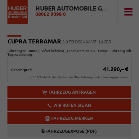
HUBER AUTOMOBILE GMBH
08062 9098 0
CUPRA TERRAMAR
2,0 TSI DSG 4X4 VZ - LAGER
Fahrzeugnr.
:
108412
,
sofort lieferbar
, Landesversion: EU - Europa,
Fahrzeug mit
Tageszulassung
41.290,– €
Gesamtpreis
incl. 19% MwSt., den Kosten für Überführung und Zulassungspapieren
FAHRZEUG ANFRAGEN
WIR RUFEN SIE AN
FAHRZEUG MERKEN
FAHRZEUGEXPOSÉ (PDF)