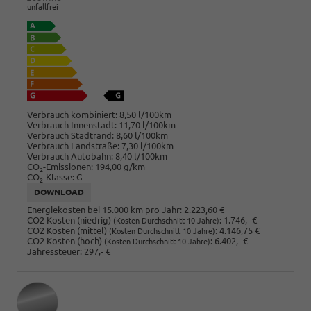
unfallfrei
Verbrauch kombiniert:
8,50 l/100km
Verbrauch Innenstadt:
11,70 l/100km
Verbrauch Stadtrand:
8,60 l/100km
Verbrauch Landstraße:
7,30 l/100km
Verbrauch Autobahn:
8,40 l/100km
CO
-Emissionen:
194,00 g/km
2
CO
-Klasse:
G
2
DOWNLOAD
Energiekosten bei 15.000 km pro Jahr:
2.223,60 €
CO2 Kosten (niedrig)
:
1.746,- €
(Kosten Durchschnitt 10 Jahre)
CO2 Kosten (mittel)
:
4.146,75 €
(Kosten Durchschnitt 10 Jahre)
CO2 Kosten (hoch)
:
6.402,- €
(Kosten Durchschnitt 10 Jahre)
Jahressteuer:
297,- €