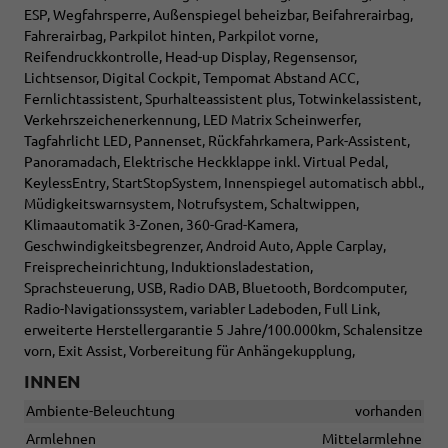
ESP, Wegfahrsperre, Außenspiegel beheizbar, Beifahrerairbag,
Fahrerairbag, Parkpilot hinten, Parkpilot vorne,
Reifendruckkontrolle, Head-up Display, Regensensor,
Lichtsensor, Digital Cockpit, Tempomat Abstand ACC,
Fernlichtassistent, Spurhalteassistent plus, Totwinkelassistent,
Verkehrszeichenerkennung, LED Matrix Scheinwerfer,
Tagfahrlicht LED, Pannenset, Rückfahrkamera, Park-Assistent,
Panoramadach, Elektrische Heckklappe inkl. Virtual Pedal,
KeylessEntry, StartStopSystem, Innenspiegel automatisch abbl.,
Müdigkeitswarnsystem, Notrufsystem, Schaltwippen,
Klimaautomatik 3-Zonen, 360-Grad-Kamera,
Geschwindigkeitsbegrenzer, Android Auto, Apple Carplay,
Freisprecheinrichtung, Induktionsladestation,
Sprachsteuerung, USB, Radio DAB, Bluetooth, Bordcomputer,
Radio-Navigationssystem, variabler Ladeboden, Full Link,
erweiterte Herstellergarantie 5 Jahre/100.000km, Schalensitze
vorn, Exit Assist, Vorbereitung für Anhängekupplung,
INNEN
Ambiente-Beleuchtung
vorhanden
Armlehnen
Mittelarmlehne