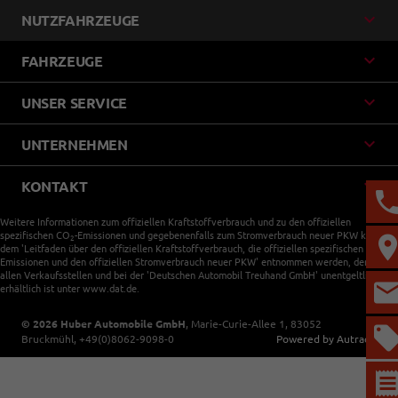
NUTZFAHRZEUGE
FAHRZEUGE
UNSER SERVICE
UNTERNEHMEN
KONTAKT
Weitere Informationen zum offiziellen Kraftstoffverbrauch und zu den offiziellen
spezifischen CO
-Emissionen und gegebenenfalls zum Stromverbrauch neuer PKW können
2
dem 'Leitfaden über den offiziellen Kraftstoffverbrauch, die offiziellen spezifischen CO
-
2
Emissionen und den offiziellen Stromverbrauch neuer PKW' entnommen werden, der an
allen Verkaufsstellen und bei der 'Deutschen Automobil Treuhand GmbH' unentgeltlich
erhältlich ist unter www.dat.de.
© 2026
Huber Automobile GmbH
,
Marie-Curie-Allee 1
,
83052
Bruckmühl,
+49(0)8062-9098-0
Powered by Autrado