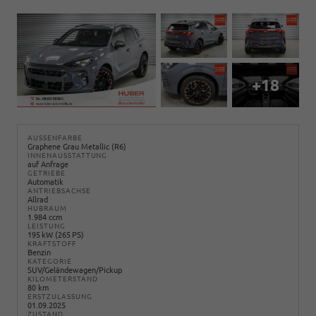
+18
AUSSENFARBE
Graphene Grau Metallic (R6)
INNENAUSSTATTUNG
auf Anfrage
GETRIEBE
Automatik
ANTRIEBSACHSE
Allrad
HUBRAUM
1.984 ccm
LEISTUNG
195 kW (265 PS)
KRAFTSTOFF
Benzin
KATEGORIE
SUV/Geländewagen/Pickup
KILOMETERSTAND
80 km
ERSTZULASSUNG
01.09.2025
ZUSTAND