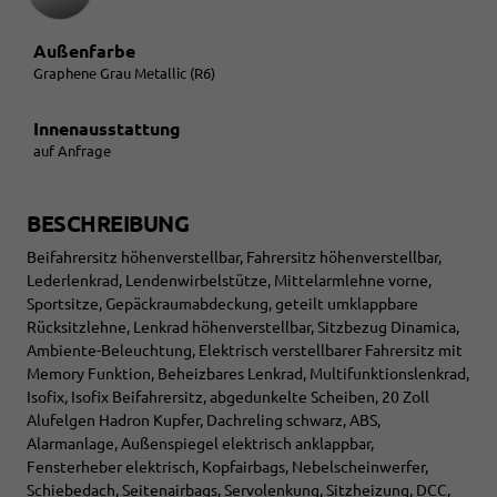
Außenfarbe
Graphene Grau Metallic (R6)
Innenausstattung
auf Anfrage
BESCHREIBUNG
Beifahrersitz höhenverstellbar, Fahrersitz höhenverstellbar,
Lederlenkrad, Lendenwirbelstütze, Mittelarmlehne vorne,
Sportsitze, Gepäckraumabdeckung, geteilt umklappbare
Rücksitzlehne, Lenkrad höhenverstellbar, Sitzbezug Dinamica,
Ambiente-Beleuchtung, Elektrisch verstellbarer Fahrersitz mit
Memory Funktion, Beheizbares Lenkrad, Multifunktionslenkrad,
Isofix, Isofix Beifahrersitz, abgedunkelte Scheiben, 20 Zoll
Alufelgen Hadron Kupfer, Dachreling schwarz, ABS,
Alarmanlage, Außenspiegel elektrisch anklappbar,
Fensterheber elektrisch, Kopfairbags, Nebelscheinwerfer,
Schiebedach, Seitenairbags, Servolenkung, Sitzheizung, DCC,