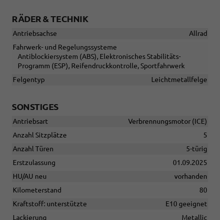
RÄDER & TECHNIK
Antriebsachse
Allrad
Fahrwerk- und Regelungssysteme
Antiblockiersystem (ABS), Elektronisches Stabilitäts-
Programm (ESP), Reifendruckkontrolle, Sportfahrwerk
Felgentyp
Leichtmetallfelge
SONSTIGES
Antriebsart
Verbrennungsmotor (ICE)
Anzahl Sitzplätze
5
Anzahl Türen
5-türig
Erstzulassung
01.09.2025
HU/AU neu
vorhanden
Kilometerstand
80
Kraftstoff: unterstützte
E10 geeignet
Lackierung
Metallic