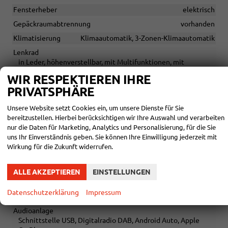
Fensterheber
elektrisch
Gepäckraumabtrennung
vorhanden
Klimatisierung
Klimaautomatik, 3-Zonen-Klimaautomatik
Lenkrad
in Leder, höhenverstellbar, mit Multifunktionen, mit
Lenkradheizung, mit Schaltwippen
WIR RESPEKTIEREN IHRE
Sitze
PRIVATSPHÄRE
Isofix (Kindersitzbefestigung), Rücksitzbank hinten geteilt,
Sitzheizung, Sportsitze, Isofix Beifahrersitz
Unsere Website setzt Cookies ein, um unsere Dienste für Sie
bereitzustellen. Hierbei berücksichtigen wir Ihre Auswahl und verarbeiten
Sitze: Lordosenstütze
Fahrer
nur die Daten für Marketing, Analytics und Personalisierung, für die Sie
Sitze: Verstellbarkeit
uns Ihr Einverständnis geben. Sie können Ihre Einwilligung jederzeit mit
Elektrisch verstellbarer Fahrersitz, Höhenverstellbarer
Wirkung für die Zukunft widerrufen.
Fahrersitz
ALLE AKZEPTIEREN
EINSTELLUNGEN
INFOTAINMENT & KOMMUNIKATION
Datenschutzerklärung
Impressum
Assistenzsysteme
Sprachsteuerung
Audioanlage
Schnittstelle USB, Digitalradio DAB, Android Auto, Apple