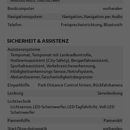
Android Auto, Touchscreen
Bordcomputer
vorhanden
Navigationssystem
Navigation, Navigation per Audio
Telefon
Freisprecheinrichtung, Bluetooth
SICHERHEIT & ASSISTENZ
Assistenzsysteme
Tempomat, Tempomat mit Lenkradkontrolle,
Notbremsassistent (City-Safety), Berganfahrassistent,
Spurhalteassistent, Verkehrzeichenerkennung,
Müdigkeitserkennungs-Sensor, Notrufsystem,
Abstandswarner, Geschwindigkeitsbegrenzer
Einparkhilfe
Park Distance Control hinten, Rückfahrkamera
Lenkung
Servolenkung
Lichttechnik
Lichtsensor, LED-Scheinwerfer, LED-Tagfahrlicht, Voll-LED
Scheinwerfer
Pannenhilfe
Pannenkit
Start/Stop-Automatik
vorhanden