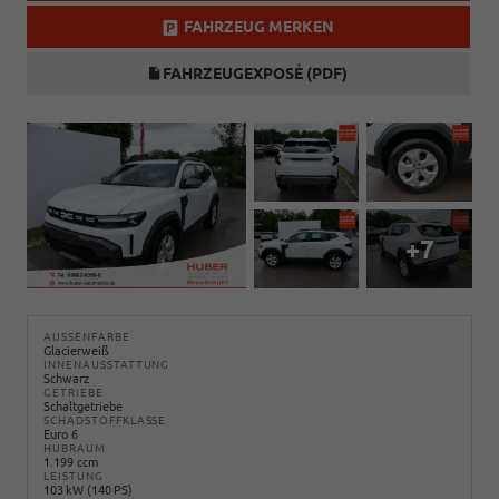
FAHRZEUG MERKEN
FAHRZEUGEXPOSÉ (PDF)
+7
AUSSENFARBE
Glacierweiß
INNENAUSSTATTUNG
Schwarz
GETRIEBE
Schaltgetriebe
SCHADSTOFFKLASSE
Euro 6
HUBRAUM
1.199 ccm
LEISTUNG
103 kW (140 PS)