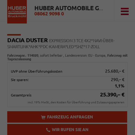
HUBER AUTOMOBILE GMBH
08062 9098 0
DACIA DUSTER
EXPRESSION 3 TCE 4X2*NAVI-ÜBER-
SMARTLINK*AHK*PDC-KAMERA*LED*SHZ*17-ZOLL
Fahrzeugnr.
:
114020
,
sofort lieferbar
, Landesversion: EU - Europa,
Fahrzeug mit
Tageszulassung
25.680,– €
UVP ohne Überführungskosten
290,– €
Sie sparen:
1,1%
25.390,– €
Gesamtpreis
incl. 19% MwSt., den Kosten für Überführung und Zulassungspapieren
FAHRZEUG ANFRAGEN
WIR RUFEN SIE AN