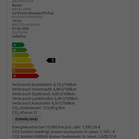
KRAFTSTOFF
Benzin
KATEGORIE
SUV/Geländewagen/Pickup
KILOMETERSTAND
10 km
ERSTZULASSUNG
01.06.2026
ZUSTAND
unfallfrei
Verbrauch kombiniert:
6,10 l/100km
Verbrauch Innenstadt:
6,90 l/100km
Verbrauch Stadtrand:
4,60 l/100km
Verbrauch Landstraße:
5,40 l/100km
Verbrauch Autobahn:
4,50 l/100km
CO
-Emissionen:
123,00 g/km
2
CO
-Klasse:
D
2
DOWNLOAD
Energiekosten bei 15.000 km pro Jahr:
1.595,76 €
CO2 Kosten (niedrig)
:
1.107,- €
(Kosten Durchschnitt 10 Jahre)
CO2 Kosten (mittel)
:
2.629,12 €
(Kosten Durchschnitt 10 Jahre)