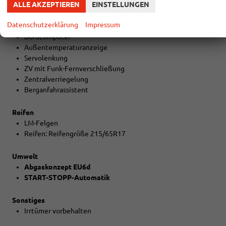
ALLE AKZEPTIEREN
EINSTELLUNGEN
Technik
Datenschutzerklärung
Impressum
6-Gang-Schaltgetriebe
Bordcomputer
Außentemperaturanzeige
Servolenkung
ZV mit Funk-Fernverschließung
Zentralverriegelung
Berganfahrassistent
Reifen
LM-Felgen
Reifen: Reifengröße 215/65R17
Umwelt
Abgaskonzept EU6d
START-STOPP-Automatik
Sonstiges
Irrtümer vorbehalten