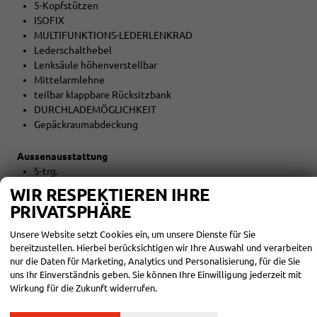
5-Kopfstützen
ISOFIX
MULTIFUNKTIONS-LEDERLENKRAD
Lederschalthebel
Lenksäule höhenverstellbar
Mittelarmlehne
teilbar klappbare Rücksitzbank
DURCHLADEMÖGLICHKEIT
Gepäckraumabdeckung
Aussenausstattung
5-trg.
el. Fensterheber vorne + hinten
WIR RESPEKTIEREN IHRE
Dachreling schwarz
PRIVATSPHÄRE
Colorverglasung
Unsere Website setzt Cookies ein, um unsere Dienste für Sie
Licht und Sicht
bereitzustellen. Hierbei berücksichtigen wir Ihre Auswahl und verarbeiten
nur die Daten für Marketing, Analytics und Personalisierung, für die Sie
LED-SCHEINWERFER (VOLL)
uns Ihr Einverständnis geben. Sie können Ihre Einwilligung jederzeit mit
LED-Tagfahrlicht
Wirkung für die Zukunft widerrufen.
LED-Heckleuchten
Lichtautomatik