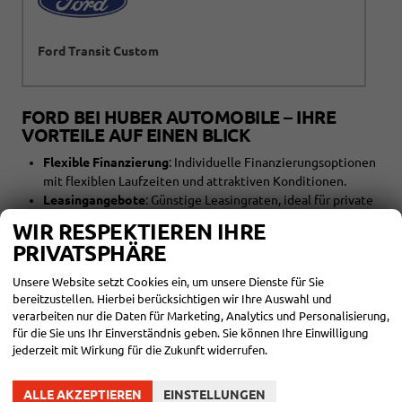
Ford Transit Custom
FORD BEI HUBER AUTOMOBILE – IHRE
VORTEILE AUF EINEN BLICK
Flexible Finanzierung
: Individuelle Finanzierungsoptionen
mit flexiblen Laufzeiten und attraktiven Konditionen.
Leasingangebote
: Günstige Leasingraten, ideal für private
und gewerbliche Kunden, mit unkomplizierter Abwicklung.
WIR RESPEKTIEREN IHRE
Vielfältige Bezahlmöglichkeiten
: Sicher und bequem
PRIVATSPHÄRE
bezahlen – bar, per Überweisung oder Online-Transfer.
Kompletter Rundum-Service
: Zulassung,
Unsere Website setzt Cookies ein, um unsere Dienste für Sie
Kennzeichenerstellung, HU-Abnahme – wir übernehmen
bereitzustellen. Hierbei berücksichtigen wir Ihre Auswahl und
alle Formalitäten für Sie.
verarbeiten nur die Daten für Marketing, Analytics und Personalisierung,
für die Sie uns Ihr Einverständnis geben. Sie können Ihre Einwilligung
jederzeit mit Wirkung für die Zukunft widerrufen.
FINDEN SIE IHR PERFEKTES FORD-FAHRZEUG
Unser Team steht Ihnen zur Seite, um das ideale Ford-Modell für Ihre
Bedürfnisse zu finden. Entdecken Sie die Vielfalt und Qualität der
ALLE AKZEPTIEREN
EINSTELLUNGEN