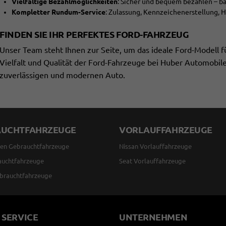
Vielfältige Bezahlmöglichkeiten
: Sicher und bequem bezahlen – ba
Kompletter Rundum-Service
: Zulassung, Kennzeichenerstellung, 
FINDEN SIE IHR PERFEKTES FORD-FAHRZEUG
Unser Team steht Ihnen zur Seite, um das ideale Ford-Modell fü
Vielfalt und Qualität der Ford-Fahrzeuge bei Huber Automobile
zuverlässigen und modernen Auto.
AUCHTFAHRZEUGE
VORLAUFFAHRZEUGE
en Gebrauchtfahrzeuge
Nissan Vorlauffahrzeuge
auchtfahrzeuge
Seat Vorlauffahrzeuge
brauchtfahrzeuge
 SERVICE
UNTERNEHMEN