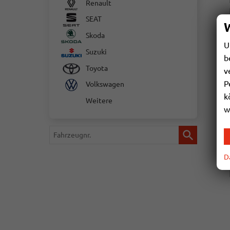
Renault
SEAT
Skoda
U
Suzuki
b
Toyota
v
P
Volkswagen
k
Weitere
w
Fahrzeugnr.
D