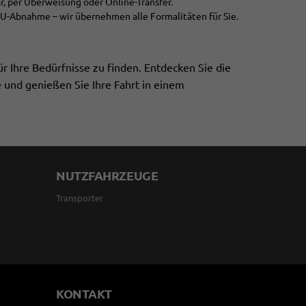
r, per Überweisung oder Online-Transfer.
HU-Abnahme – wir übernehmen alle Formalitäten für Sie.
r Ihre Bedürfnisse zu finden. Entdecken Sie die
 und genießen Sie Ihre Fahrt in einem
NUTZFAHRZEUGE
Transporter
KONTAKT