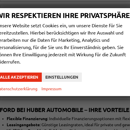
WIR RESPEKTIEREN IHRE PRIVATSPHÄRE
Ford Ranger
nsere Website setzt Cookies ein, um unsere Dienste für Sie
ereitzustellen. Hierbei berücksichtigen wir Ihre Auswahl und
erarbeiten nur die Daten für Marketing, Analytics und
ersonalisierung, für die Sie uns Ihr Einverständnis geben. Sie
Ford Tourneo Courier
önnen Ihre Einwilligung jederzeit mit Wirkung für die Zukunft
iderrufen.
ALLE AKZEPTIEREN
EINSTELLUNGEN
Ford Transit Custom
atenschutzerklärung
Impressum
FORD BEI HUBER AUTOMOBILE – IHRE VORTEILE
Flexible Finanzierung
: Individuelle Finanzierungsoptionen mit fle
Leasingangebote
: Günstige Leasingraten, ideal für private und g