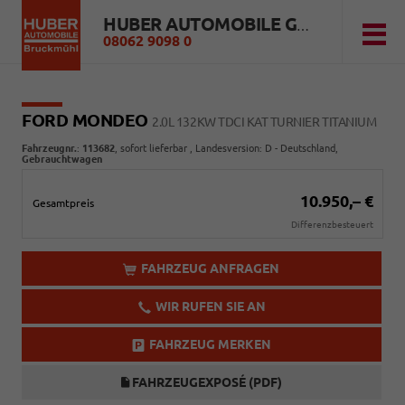
HUBER AUTOMOBILE GMBH
08062 9098 0
FORD MONDEO
2.0L 132KW TDCI KAT TURNIER TITANIUM
Fahrzeugnr.
:
113682
,
sofort lieferbar
, Landesversion: D - Deutschland,
Gebrauchtwagen
10.950,– €
Gesamtpreis
Differenzbesteuert
FAHRZEUG ANFRAGEN
WIR RUFEN SIE AN
FAHRZEUG MERKEN
FAHRZEUGEXPOSÉ (PDF)