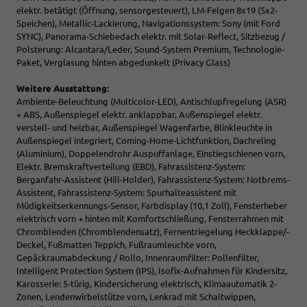
elektr. betätigt (Öffnung, sensorgesteuert), LM-Felgen 8x19 (5x2-
Speichen), Metallic-Lackierung, Navigationssystem: Sony (mit Ford
SYNC), Panorama-Schiebedach elektr. mit Solar-Reflect, Sitzbezug /
Polsterung: Alcantara/Leder, Sound-System Premium, Technologie-
Paket, Verglasung hinten abgedunkelt (Privacy Glass)
Weitere Ausstattung:
Ambiente-Beleuchtung (Multicolor-LED), Antischlupfregelung (ASR)
+ ABS, Außenspiegel elektr. anklappbar, Außenspiegel elektr.
verstell- und heizbar, Außenspiegel Wagenfarbe, Blinkleuchte in
Außenspiegel integriert, Coming-Home-Lichtfunktion, Dachreling
(Aluminium), Doppelendrohr Auspuffanlage, Einstiegschienen vorn,
Elektr. Bremskraftverteilung (EBD), Fahrassistenz-System:
Berganfahr-Assistent (Hill-Holder), Fahrassistenz-System: Notbrems-
Assistent, Fahrassistenz-System: Spurhalteassistent mit
Müdigkeitserkennungs-Sensor, Farbdisplay (10,1 Zoll), Fensterheber
elektrisch vorn + hinten mit Komfortschließung, Fensterrahmen mit
Chromblenden (Chromblendensatz), Fernentriegelung Heckklappe/-
Deckel, Fußmatten Teppich, Fußraumleuchte vorn,
Gepäckraumabdeckung / Rollo, Innenraumfilter: Pollenfilter,
Intelligent Protection System (IPS), Isofix-Aufnahmen für Kindersitz,
Karosserie: 5-türig, Kindersicherung elektrisch, Klimaautomatik 2-
Zonen, Lendenwirbelstütze vorn, Lenkrad mit Schaltwippen,