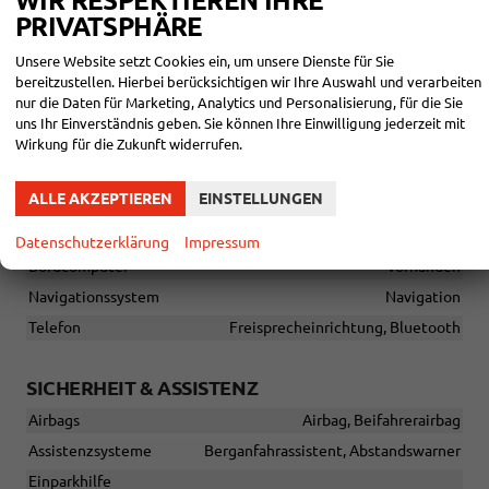
WIR RESPEKTIEREN IHRE
Sitze: Lordosenstütze
Fahrer
PRIVATSPHÄRE
Sitze: Verstellbarkeit
Unsere Website setzt Cookies ein, um unsere Dienste für Sie
Elektrisch verstellbare Fahrer- und Beifahrersitze
bereitzustellen. Hierbei berücksichtigen wir Ihre Auswahl und verarbeiten
nur die Daten für Marketing, Analytics und Personalisierung, für die Sie
uns Ihr Einverständnis geben. Sie können Ihre Einwilligung jederzeit mit
INFOTAINMENT & KOMMUNIKATION
Wirkung für die Zukunft widerrufen.
Audioanlage
Radio/MP3-Player, Radio, Schnittstelle MP3, Schnittstelle
ALLE AKZEPTIEREN
EINSTELLUNGEN
USB, Digitalradio DAB, Touchscreen
Außentemperaturanzeige
vorhanden
Datenschutzerklärung
Impressum
Bordcomputer
vorhanden
Navigationssystem
Navigation
Telefon
Freisprecheinrichtung, Bluetooth
SICHERHEIT & ASSISTENZ
Airbags
Airbag, Beifahrerairbag
Assistenzsysteme
Berganfahrassistent, Abstandswarner
Einparkhilfe