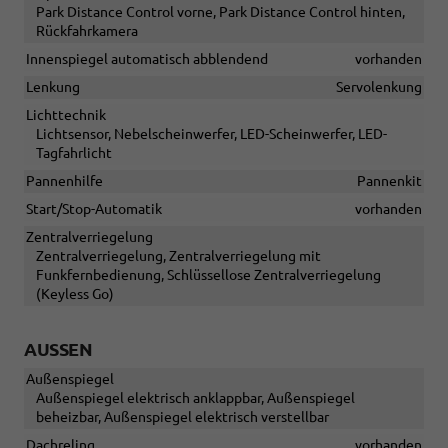
Park Distance Control vorne, Park Distance Control hinten,
Rückfahrkamera
Innenspiegel automatisch abblendend
vorhanden
Lenkung
Servolenkung
Lichttechnik
Lichtsensor, Nebelscheinwerfer, LED-Scheinwerfer, LED-
Tagfahrlicht
Pannenhilfe
Pannenkit
Start/Stop-Automatik
vorhanden
Zentralverriegelung
Zentralverriegelung, Zentralverriegelung mit
Funkfernbedienung, Schlüssellose Zentralverriegelung
(Keyless Go)
AUSSEN
Außenspiegel
Außenspiegel elektrisch anklappbar, Außenspiegel
beheizbar, Außenspiegel elektrisch verstellbar
Dachreling
vorhanden