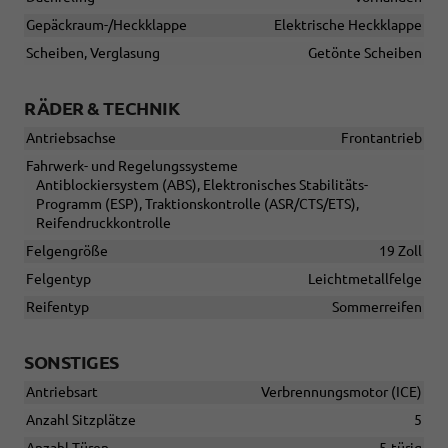
Gepäckraum-/Heckklappe
Elektrische Heckklappe
Scheiben, Verglasung
Getönte Scheiben
RÄDER & TECHNIK
Antriebsachse
Frontantrieb
Fahrwerk- und Regelungssysteme
Antiblockiersystem (ABS), Elektronisches Stabilitäts-
Programm (ESP), Traktionskontrolle (ASR/CTS/ETS),
Reifendruckkontrolle
Felgengröße
19 Zoll
Felgentyp
Leichtmetallfelge
Reifentyp
Sommerreifen
SONSTIGES
Antriebsart
Verbrennungsmotor (ICE)
Anzahl Sitzplätze
5
Anzahl Türen
5-türig