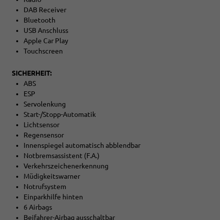
DAB Receiver
Bluetooth
USB Anschluss
Apple Car Play
Touchscreen
SICHERHEIT:
ABS
ESP
Servolenkung
Start-/Stopp-Automatik
Lichtsensor
Regensensor
Innenspiegel automatisch abblendbar
Notbremsassistent (F.A.)
Verkehrszeichenerkennung
Müdigkeitswarner
Notrufsystem
Einparkhilfe hinten
6 Airbags
Beifahrer-Airbag ausschaltbar