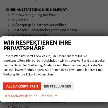
INNENAUSSTATTUNG UND KOMFORT:
Zentralverriegelung mit Funk
Keyless-Go
Außenspiegel elektrisch verstellbar
Elektrische Fensterheber vorne und hinten
Außenspiegel beheizbar
Fahrersitz höhenverstellbar
WIR RESPEKTIEREN IHRE
Lendenwirbelstütze Fahrer
PRIVATSPHÄRE
Armlehne Fahrer
Kindersitzvorbereitung (ISOFIX)
Unsere Website setzt Cookies ein, um unsere Dienste für Sie
Rücksitzbank teilbar
bereitzustellen. Hierbei berücksichtigen wir Ihre Auswahl und verarbeiten
5 Kopfstützen
nur die Daten für Marketing, Analytics und Personalisierung, für die Sie
uns Ihr Einverständnis geben. Sie können Ihre Einwilligung jederzeit mit
Lederschalthebel
Wirkung für die Zukunft widerrufen.
Multifunktionslenkrad
Lederlenkrad
Lenkrad höhenverstellbar
ALLE AKZEPTIEREN
EINSTELLUNGEN
Datenschutzerklärung
Impressum
EXTRAS:
Abgedunkelte Seiten-/Heckscheibe
Dachreling