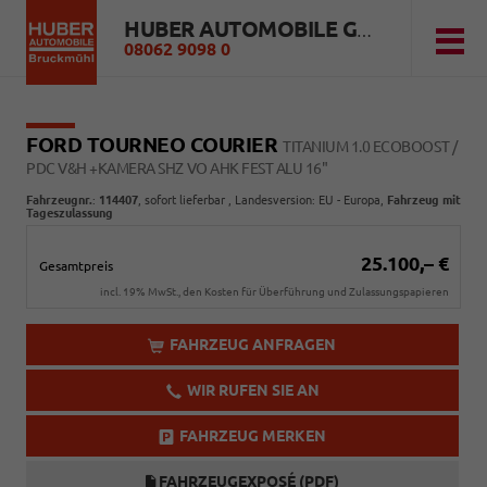
HUBER AUTOMOBILE GMBH
08062 9098 0
FORD TOURNEO COURIER
TITANIUM 1.0 ECOBOOST /
PDC V&H +KAMERA SHZ VO AHK FEST ALU 16"
Fahrzeugnr.
:
114407
,
sofort lieferbar
, Landesversion: EU - Europa,
Fahrzeug mit
Tageszulassung
25.100,– €
Gesamtpreis
incl. 19% MwSt., den Kosten für Überführung und Zulassungspapieren
FAHRZEUG ANFRAGEN
WIR RUFEN SIE AN
FAHRZEUG MERKEN
FAHRZEUGEXPOSÉ (PDF)