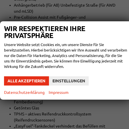
Anhängerbetrieb (für A8) Unbefestigte Straße (für AWD
und mLSD)
Pre-Collision Assist mit Fußgänger- und
Radfahrererkennung
WIR RESPEKTIEREN IHRE
Intelligente Geschwindigkeitsregelung
PRIVATSPHÄRE
Spurhalteassistent (LKA)
Verkehrszeichenerkennung
Unsere Website setzt Cookies ein, um unsere Dienste für Sie
Rückfahrassistent
bereitzustellen. Hierbei berücksichtigen wir Ihre Auswahl und verarbeiten
Überprüfung der Aufmerksamkeit des Fahrers
nur die Daten für Marketing, Analytics und Personalisierung, für die Sie
Reifenreparaturset
uns Ihr Einverständnis geben. Sie können Ihre Einwilligung jederzeit mit
Vordersitzsatz 6A
Wirkung für die Zukunft widerrufen.
- Fahrersitz in 2 Richtungen verstellbar (längs)
- Doppel-Beifahrersitz mit Klappsitz und Staufach
ALLE AKZEPTIEREN
EINSTELLUNGEN
- dunkle Stoffbezüge
Start/Stopp-System
Datenschutzerklärung
Impressum
FordPower Startknopf (2 x passiver Schlüssel mit
Fernbedienung)
Getöntes Glas
TPMS – aktives Reifendruckkontrollsystem
(Reifendrucksensoren)
„EasyFuel“-Tankdeckel verhindert das Befüllen mit