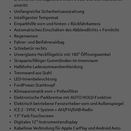
eintritt
Umfangreiche Sicherheitsausstattung
Intelligenter Tempomat
Einparkhilfe vorn und hinten + Rückfahrkamera
Automatisches Einschalten des Abblendlichts + Fernlicht
Regensensor
Fahrer- und Beifahrerairbag
Schiebetür rechts
Unverglaste Heckflügeltür mit 180° Öffnungswinkel
Strapazierfähiger Gummiboden im Innenraum
Halbhohe Laderaumwandverkleidung
Trennwand aus Stahl
LED-Innenbeleuchtung
FordPower Startknopf
Klimaautomatik vorn + Pollenfilter
Elektronische Parkbremse mit AUTO HOLD-Funktion
Elektrisch betriebene Fensterheber vorn und Außenspiegel
ICE 2 - SYNC 4 System + AM/FM/DAB-Radio
13"-Farb-Touchscreen
Digitales 12"-Instrumentendisplay
Kabellose Verbindung für Apple CarPlay und Android Auto