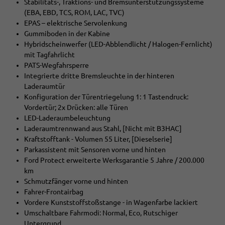
Stabilitäts-, Traktions- und Bremsunterstützungssysteme
(EBA, EBD, TCS, ROM, LAC, TVC)
EPAS – elektrische Servolenkung
Gummiboden in der Kabine
Hybridscheinwerfer (LED-Abblendlicht / Halogen-Fernlicht)
mit Tagfahrlicht
PATS-Wegfahrsperre
Integrierte dritte Bremsleuchte in der hinteren
Laderaumtür
Konfiguration der Türentriegelung 1: 1 Tastendruck:
Vordertür; 2x Drücken: alle Türen
LED-Laderaumbeleuchtung
Laderaumtrennwand aus Stahl, [Nicht mit B3HAC]
Kraftstofftank - Volumen 55 Liter, [Dieselserie]
Parkassistent mit Sensoren vorne und hinten
Ford Protect erweiterte Werksgarantie 5 Jahre / 200.000
km
Schmutzfänger vorne und hinten
Fahrer-Frontairbag
Vordere Kunststoffstoßstange - in Wagenfarbe lackiert
Umschaltbare Fahrmodi: Normal, Eco, Rutschiger
Untergrund,