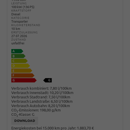
LEISTUNG
100 kW (136 PS)
KRAFTSTOFF
Diesel
KATEGORIE
Transporter
KILOMETERSTAND
10 km
ERSTZULASSUNG
27.07.2026
ZUSTAND
unfallfrei
Verbrauch kombiniert:
7,80 l/100km
Verbrauch Innenstadt:
10,20 l/100km
Verbrauch Stadtrand:
7,50 l/100km
Verbrauch Landstraße:
6,50 l/100km
Verbrauch Autobahn:
8,20 l/100km
CO
-Emissionen:
198,00 g/km
2
CO
-Klasse:
G
2
DOWNLOAD
Energiekosten bei 15.000 km pro Jahr:
1.883,70 €