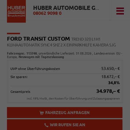
HUBER AUTOMOBILE GMBH
08062 9098 0
FORD TRANSIT CUSTOM
TREND 320 L1H1
KLIMAAUTOMATIK SYNC4 SHZ 2 X EINPARKHILFE KAMERA 5JG
Fahrzeugnr.
:
113748
, unverbindliche Lieferzeit:
31.08.2026
, Landesversion: EU -
Europa,
Neuwagen mit Tageszulassung
53.650,– €
UVP ohne Überführungskosten
18.672,– €
Sie sparen:
34,8%
34.978,– €
Gesamtpreis
incl. 19% MwSt., den Kosten für Überführung und Zulassungspapieren
FAHRZEUG ANFRAGEN
WIR RUFEN SIE AN