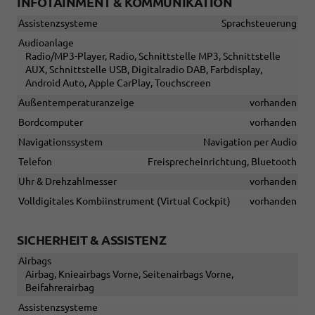
INFOTAINMENT & KOMMUNIKATION
Assistenzsysteme
Sprachsteuerung
Audioanlage
Radio/MP3-Player, Radio, Schnittstelle MP3, Schnittstelle
AUX, Schnittstelle USB, Digitalradio DAB, Farbdisplay,
Android Auto, Apple CarPlay, Touchscreen
Außentemperaturanzeige
vorhanden
Bordcomputer
vorhanden
Navigationssystem
Navigation per Audio
Telefon
Freisprecheinrichtung, Bluetooth
Uhr & Drehzahlmesser
vorhanden
Volldigitales Kombiinstrument (Virtual Cockpit)
vorhanden
SICHERHEIT & ASSISTENZ
Airbags
Airbag, Knieairbags Vorne, Seitenairbags Vorne,
Beifahrerairbag
Assistenzsysteme