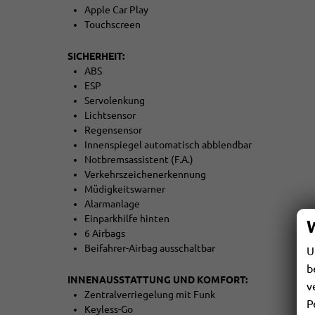
Apple Car Play
Touchscreen
SICHERHEIT:
ABS
ESP
Servolenkung
Lichtsensor
Regensensor
Innenspiegel automatisch abblendbar
Notbremsassistent (F.A.)
Verkehrszeichenerkennung
Müdigkeitswarner
Alarmanlage
Einparkhilfe hinten
6 Airbags
Beifahrer-Airbag ausschaltbar
U
b
INNENAUSSTATTUNG UND KOMFORT:
v
Zentralverriegelung mit Funk
P
Keyless-Go