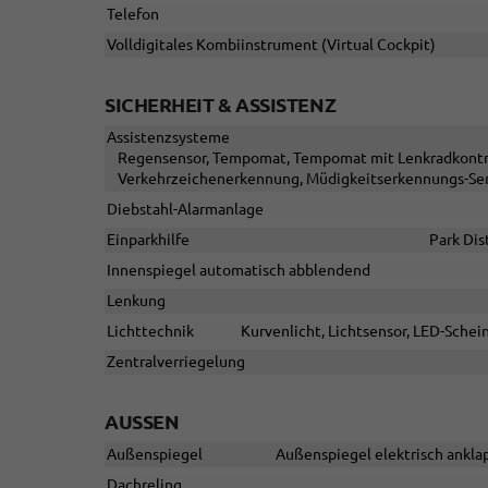
Telefon
Volldigitales Kombiinstrument (Virtual Cockpit)
SICHERHEIT & ASSISTENZ
Assistenzsysteme
Regensensor, Tempomat, Tempomat mit Lenkradkontroll
Verkehrzeichenerkennung, Müdigkeitserkennungs-Se
Diebstahl-Alarmanlage
Einparkhilfe
Park Dis
Innenspiegel automatisch abblendend
Lenkung
Lichttechnik
Kurvenlicht, Lichtsensor, LED-Schein
Zentralverriegelung
AUSSEN
Außenspiegel
Außenspiegel elektrisch anklap
Dachreling