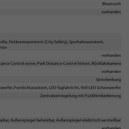
Bluetooth
vorhanden
e, Notbremsassistent (City-Safety), Spurhalteassistent,
nsor
vorhanden
tance Control vorne, Park Distance Control hinten, Rückfahrkamera
vorhanden
Servolenkung
werfer, Fernlichtassistent, LED-Tagfahrlicht, Voll-LED Scheinwerfer
Zentralverriegelung mit Funkfernbedienung
pbar, Außenspiegel beheizbar, Außenspiegel elektrisch verstellbar
vorhanden