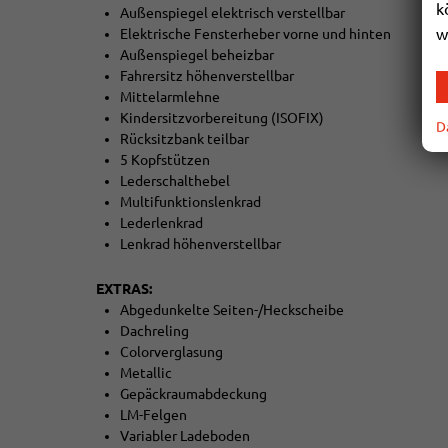
k
Außenspiegel elektrisch verstellbar
w
Elektrische Fensterheber vorne und hinten
Außenspiegel beheizbar
Fahrersitz höhenverstellbar
Mittelarmlehne
Kindersitzvorbereitung (ISOFIX)
D
Rücksitzbank teilbar
5 Kopfstützen
Lederschalthebel
Multifunktionslenkrad
Lederlenkrad
Lenkrad höhenverstellbar
EXTRAS:
Abgedunkelte Seiten-/Heckscheibe
Dachreling
Colorverglasung
Metallic
Gepäckraumabdeckung
LM-Felgen
Variabler Ladeboden