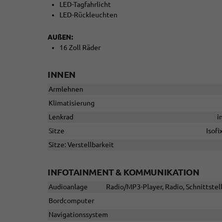
LED-Tagfahrlicht
LED-Rückleuchten
AUßEN:
16 Zoll Räder
INNEN
Armlehnen
Klimatisierung
Lenkrad
i
Sitze
Isofi
Sitze: Verstellbarkeit
INFOTAINMENT & KOMMUNIKATION
Audioanlage
Radio/MP3-Player, Radio, Schnittstel
Bordcomputer
Navigationssystem