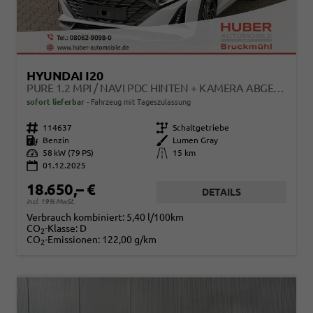
HYUNDAI I20
PURE 1.2 MPI / NAVI PDC HINTEN + KAMERA ABGEDUNKELTE SCHEIBEN TEMPOMAT ALU 16"
sofort lieferbar
Fahrzeug mit Tageszulassung
Fahrzeugnr.
114637
Getriebe
Schaltgetriebe
Kraftstoff
Benzin
Außenfarbe
Lumen Gray
Leistung
58 kW (79 PS)
Kilometerstand
15 km
01.12.2025
18.650,– €
DETAILS
incl. 19% MwSt.
Verbrauch kombiniert:
5,40 l/100km
CO
-Klasse:
D
2
CO
-Emissionen:
122,00 g/km
2