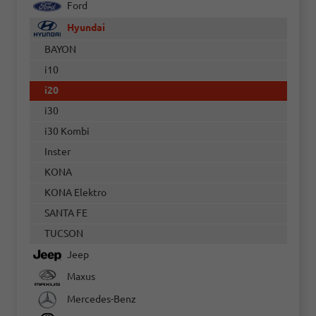
Ford
Hyundai
BAYON
i10
i20
i30
i30 Kombi
Inster
KONA
KONA Elektro
SANTA FE
TUCSON
Jeep
Maxus
Mercedes-Benz