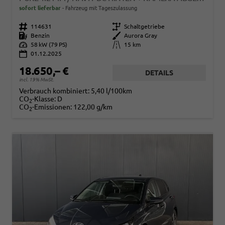
sofort lieferbar
Fahrzeug mit Tageszulassung
Fahrzeugnr.
114631
Getriebe
Schaltgetriebe
Kraftstoff
Benzin
Außenfarbe
Aurora Gray
Leistung
58 kW (79 PS)
Kilometerstand
15 km
01.12.2025
18.650,– €
DETAILS
incl. 19% MwSt.
Verbrauch kombiniert:
5,40 l/100km
CO
-Klasse:
D
2
CO
-Emissionen:
122,00 g/km
2