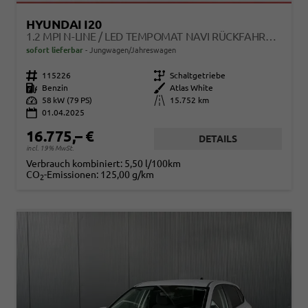
HYUNDAI I20
1.2 MPI N-LINE / LED TEMPOMAT NAVI RÜCKFAHRKAMERA ALU 17"
sofort lieferbar
Jungwagen/Jahreswagen
Fahrzeugnr.
115226
Getriebe
Schaltgetriebe
Kraftstoff
Benzin
Außenfarbe
Atlas White
Leistung
58 kW (79 PS)
Kilometerstand
15.752 km
01.04.2025
16.775,– €
DETAILS
incl. 19% MwSt.
Verbrauch kombiniert:
5,50 l/100km
CO
-Emissionen:
125,00 g/km
2