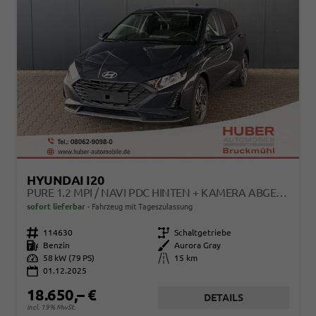
HYUNDAI I20
PURE 1.2 MPI / NAVI PDC HINTEN + KAMERA ABGEDUNKELTE SCHEIBEN TEMPOMAT ALU 16"
sofort lieferbar
Fahrzeug mit Tageszulassung
Fahrzeugnr.
114630
Getriebe
Schaltgetriebe
Kraftstoff
Benzin
Außenfarbe
Aurora Gray
Leistung
58 kW (79 PS)
Kilometerstand
15 km
01.12.2025
18.650,– €
DETAILS
incl. 19% MwSt.