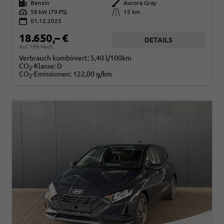
Kraftstoff
Benzin
Außenfarbe
Aurora Gray
Leistung
58 kW (79 PS)
Kilometerstand
15 km
01.12.2025
18.650,– €
DETAILS
incl. 19% MwSt.
Verbrauch kombiniert:
5,40 l/100km
CO
-Klasse:
D
2
CO
-Emissionen:
122,00 g/km
2