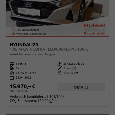
HYUNDAI I20
1.0L 74KW T-GDI KAT LED/CARPLAY/5-TÜRIG
sofort lieferbar
Gebrauchtwagen
Fahrzeugnr.
114615
Getriebe
Schaltgetriebe
Kraftstoff
Benzin
Außenfarbe
Brass (M)
Leistung
74 kW (101 PS)
Kilometerstand
51.600 km
25.04.2023
15.970,– €
DETAILS
incl. 19% MwSt.
Verbrauch kombiniert:
5,30 l/100km
CO
-Emissionen:
120,00 g/km
2