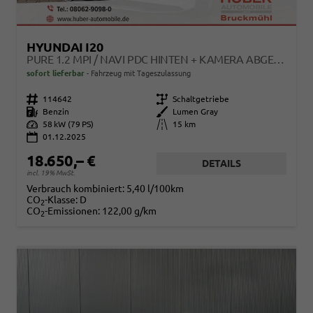
HYUNDAI I20
PURE 1.2 MPI / NAVI PDC HINTEN + KAMERA ABGEDUNKELTE SCHEIBEN TEMPOMAT ALU 16"
sofort lieferbar
Fahrzeug mit Tageszulassung
Fahrzeugnr.
114642
Getriebe
Schaltgetriebe
Kraftstoff
Benzin
Außenfarbe
Lumen Gray
Leistung
58 kW (79 PS)
Kilometerstand
15 km
01.12.2025
18.650,– €
DETAILS
incl. 19% MwSt.
Verbrauch kombiniert:
5,40 l/100km
CO
-Klasse:
D
2
CO
-Emissionen:
122,00 g/km
2