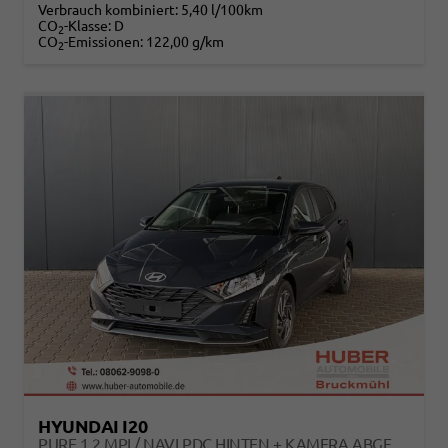
Verbrauch kombiniert:
5,40 l/100km
CO
-Klasse:
D
2
CO
-Emissionen:
122,00 g/km
2
HYUNDAI I20
PURE 1.2 MPI / NAVI PDC HINTEN + KAMERA ABGEDUNKELTE SCHEIBEN TEMPOMAT ALU 16"