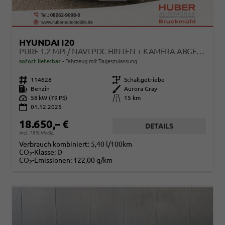
HYUNDAI I20
PURE 1.2 MPI / NAVI PDC HINTEN + KAMERA ABGEDUNKELTE SCHEIBEN TEMPOMAT ALU 16"
sofort lieferbar
Fahrzeug mit Tageszulassung
Fahrzeugnr.
114628
Getriebe
Schaltgetriebe
Kraftstoff
Benzin
Außenfarbe
Aurora Gray
Leistung
58 kW (79 PS)
Kilometerstand
15 km
01.12.2025
18.650,– €
DETAILS
incl. 19% MwSt.
Verbrauch kombiniert:
5,40 l/100km
CO
-Klasse:
D
2
CO
-Emissionen:
122,00 g/km
2