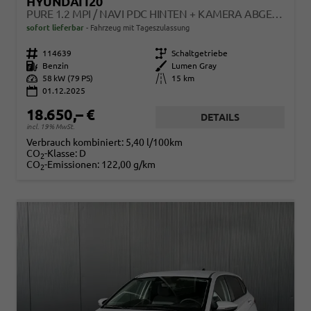
HYUNDAI I20
PURE 1.2 MPI / NAVI PDC HINTEN + KAMERA ABGEDUNKELTE SCHEIBEN TEMPOMAT ALU 16"
sofort lieferbar
Fahrzeug mit Tageszulassung
Fahrzeugnr.
114639
Getriebe
Schaltgetriebe
Kraftstoff
Benzin
Außenfarbe
Lumen Gray
Leistung
58 kW (79 PS)
Kilometerstand
15 km
01.12.2025
18.650,– €
DETAILS
incl. 19% MwSt.
Verbrauch kombiniert:
5,40 l/100km
CO
-Klasse:
D
2
CO
-Emissionen:
122,00 g/km
2