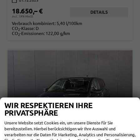
01.12.2025
18.650,– €
DETAILS
incl. 19% MwSt.
Verbrauch kombiniert:
5,40 l/100km
CO
-Klasse:
D
2
CO
-Emissionen:
122,00 g/km
2
WIR RESPEKTIEREN IHRE
PRIVATSPHÄRE
Unsere Website setzt Cookies ein, um unsere Dienste für Sie
bereitzustellen. Hierbei berücksichtigen wir Ihre Auswahl und
verarbeiten nur die Daten für Marketing, Analytics und Personalisierung,