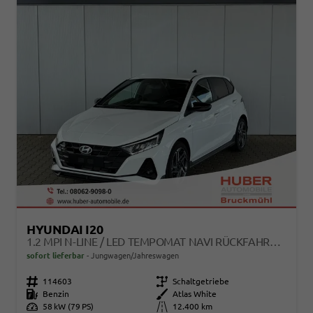
HYUNDAI I20
1.2 MPI N-LINE / LED TEMPOMAT NAVI RÜCKFAHRKAMERA ALU 17"
sofort lieferbar
Jungwagen/Jahreswagen
Fahrzeugnr.
114603
Getriebe
Schaltgetriebe
Kraftstoff
Benzin
Außenfarbe
Atlas White
Leistung
58 kW (79 PS)
Kilometerstand
12.400 km