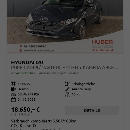
HYUNDAI I20
PURE 1.2 MPI / NAVI PDC HINTEN + KAMERA ABGEDUNKELTE SCHEIBEN TEMPOMAT ALU 16"
sofort lieferbar
Fahrzeug mit Tageszulassung
Fahrzeugnr.
114635
Getriebe
Schaltgetriebe
Kraftstoff
Benzin
Außenfarbe
Aurora Gray
Leistung
58 kW (79 PS)
Kilometerstand
15 km
01.12.2025
18.650,– €
DETAILS
incl. 19% MwSt.
Verbrauch kombiniert:
5,50 l/100km
CO
-Klasse:
D
2