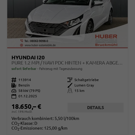
HYUNDAI I20
PURE 1.2 MPI / NAVI PDC HINTEN + KAMERA ABGEDUNKELTE SCHEIBEN TEMPOMAT ALU 16"
sofort lieferbar
Fahrzeug mit Tageszulassung
Fahrzeugnr.
113914
Getriebe
Schaltgetriebe
Kraftstoff
Benzin
Außenfarbe
Lumen Gray
Leistung
58 kW (79 PS)
Kilometerstand
15 km
01.12.2025
18.650,– €
DETAILS
incl. 19% MwSt.
Verbrauch kombiniert:
5,50 l/100km
CO
-Klasse:
D
2
CO
-Emissionen:
125,00 g/km
2