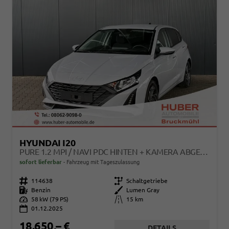
HYUNDAI I20
PURE 1.2 MPI / NAVI PDC HINTEN + KAMERA ABGEDUNKELTE SCHEIBEN TEMPOMAT ALU 16"
sofort lieferbar
Fahrzeug mit Tageszulassung
Fahrzeugnr.
114638
Getriebe
Schaltgetriebe
Kraftstoff
Benzin
Außenfarbe
Lumen Gray
Leistung
58 kW (79 PS)
Kilometerstand
15 km
01.12.2025
18.650,– €
DETAILS