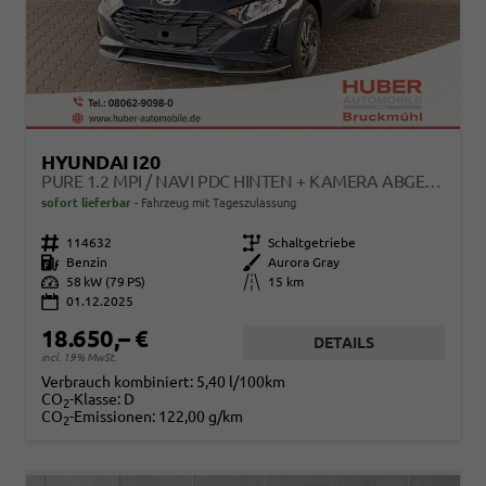
HYUNDAI I20
PURE 1.2 MPI / NAVI PDC HINTEN + KAMERA ABGEDUNKELTE SCHEIBEN TEMPOMAT ALU 16"
sofort lieferbar
Fahrzeug mit Tageszulassung
Fahrzeugnr.
114632
Getriebe
Schaltgetriebe
Kraftstoff
Benzin
Außenfarbe
Aurora Gray
Leistung
58 kW (79 PS)
Kilometerstand
15 km
01.12.2025
18.650,– €
DETAILS
incl. 19% MwSt.
Verbrauch kombiniert:
5,40 l/100km
CO
-Klasse:
D
2
CO
-Emissionen:
122,00 g/km
2