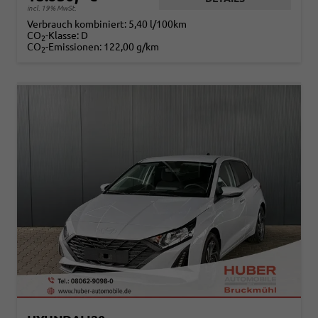
incl. 19% MwSt.
Verbrauch kombiniert:
5,40 l/100km
CO
-Klasse:
D
2
CO
-Emissionen:
122,00 g/km
2