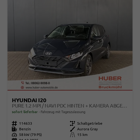
HYUNDAI I20
PURE 1.2 MPI / NAVI PDC HINTEN + KAMERA ABGEDUNKELTE SCHEIBEN TEMPOMAT ALU 16"
sofort lieferbar
Fahrzeug mit Tageszulassung
Fahrzeugnr.
114633
Getriebe
Schaltgetriebe
Kraftstoff
Benzin
Außenfarbe
Aurora Gray
Leistung
58 kW (79 PS)
Kilometerstand
15 km