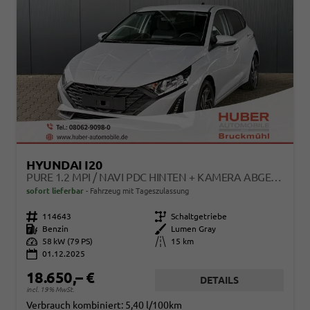
HYUNDAI I20
PURE 1.2 MPI / NAVI PDC HINTEN + KAMERA ABGEDUNKELTE SCHEIBEN TEMPOMAT ALU 16"
sofort lieferbar
Fahrzeug mit Tageszulassung
Fahrzeugnr.
114643
Getriebe
Schaltgetriebe
Kraftstoff
Benzin
Außenfarbe
Lumen Gray
Leistung
58 kW (79 PS)
Kilometerstand
15 km
01.12.2025
18.650,– €
DETAILS
incl. 19% MwSt.
Verbrauch kombiniert:
5,40 l/100km