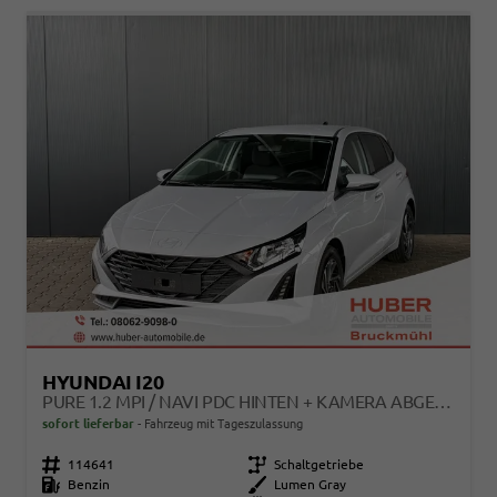
HYUNDAI I20
PURE 1.2 MPI / NAVI PDC HINTEN + KAMERA ABGEDUNKELTE SCHEIBEN TEMPOMAT ALU 16"
sofort lieferbar
Fahrzeug mit Tageszulassung
Fahrzeugnr.
114641
Getriebe
Schaltgetriebe
Kraftstoff
Benzin
Außenfarbe
Lumen Gray