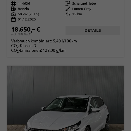
Fahrzeugnr.
114636
Getriebe
Schaltgetriebe
Kraftstoff
Benzin
Außenfarbe
Lumen Gray
Leistung
58 kW (79 PS)
Kilometerstand
15 km
01.12.2025
18.650,– €
DETAILS
incl. 19% MwSt.
Verbrauch kombiniert:
5,40 l/100km
CO
-Klasse:
D
2
CO
-Emissionen:
122,00 g/km
2