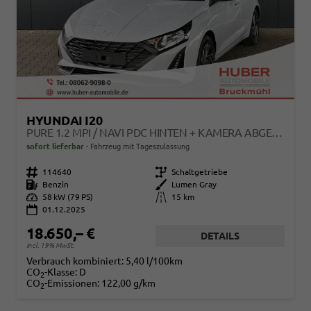
HYUNDAI I20
PURE 1.2 MPI / NAVI PDC HINTEN + KAMERA ABGEDUNKELTE SCHEIBEN TEMPOMAT ALU 16"
sofort lieferbar
Fahrzeug mit Tageszulassung
Fahrzeugnr.
114640
Getriebe
Schaltgetriebe
Kraftstoff
Benzin
Außenfarbe
Lumen Gray
Leistung
58 kW (79 PS)
Kilometerstand
15 km
01.12.2025
18.650,– €
DETAILS
incl. 19% MwSt.
Verbrauch kombiniert:
5,40 l/100km
CO
-Klasse:
D
2
CO
-Emissionen:
122,00 g/km
2