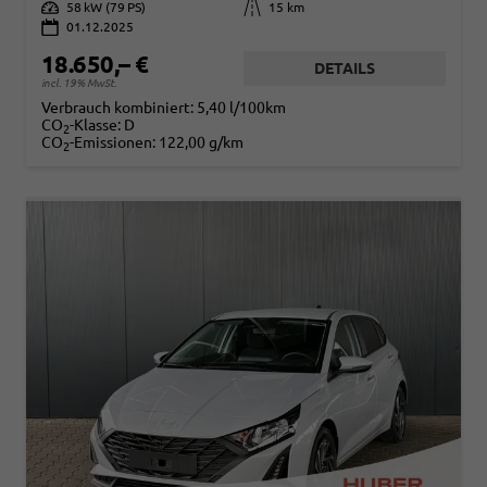
Leistung
58 kW (79 PS)
Kilometerstand
15 km
01.12.2025
18.650,– €
DETAILS
incl. 19% MwSt.
Verbrauch kombiniert:
5,40 l/100km
CO
-Klasse:
D
2
CO
-Emissionen:
122,00 g/km
2