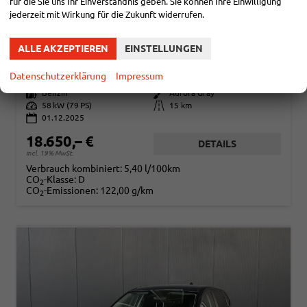
für die Sie uns Ihr Einverständnis geben. Sie können Ihre Einwilligung
jederzeit mit Wirkung für die Zukunft widerrufen.
HYUNDAI I20
PURE 1.2 MPI / NAVI PDC HINTEN + KAMERA ABGEDUNKELTE SCHEIBEN TEMPOMAT ALU 16"
ALLE AKZEPTIEREN
EINSTELLUNGEN
sofort lieferbar
Fahrzeug mit Tageszulassung
Datenschutzerklärung
Impressum
Fahrzeugnr.
114634
Getriebe
Schaltgetriebe
Kraftstoff
Benzin
Außenfarbe
Aurora Gray
Leistung
58 kW (79 PS)
Kilometerstand
15 km
01.12.2025
18.650,– €
DETAILS
incl. 19% MwSt.
Verbrauch kombiniert:
5,40 l/100km
CO
-Klasse:
D
2
CO
-Emissionen:
122,00 g/km
2