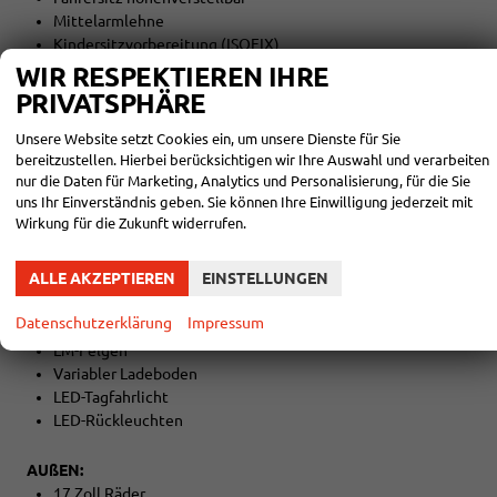
Mittelarmlehne
Kindersitzvorbereitung (ISOFIX)
Rücksitzbank teilbar
WIR RESPEKTIEREN IHRE
5 Kopfstützen
PRIVATSPHÄRE
Lederschalthebel
Multifunktionslenkrad
Unsere Website setzt Cookies ein, um unsere Dienste für Sie
Lederlenkrad
bereitzustellen. Hierbei berücksichtigen wir Ihre Auswahl und verarbeiten
nur die Daten für Marketing, Analytics und Personalisierung, für die Sie
Lenkrad höhenverstellbar
uns Ihr Einverständnis geben. Sie können Ihre Einwilligung jederzeit mit
Wirkung für die Zukunft widerrufen.
EXTRAS:
Abgedunkelte Seiten-/Heckscheibe
ALLE AKZEPTIEREN
EINSTELLUNGEN
Colorverglasung
Metallic
Datenschutzerklärung
Impressum
Gepäckraumabdeckung
LM-Felgen
Variabler Ladeboden
LED-Tagfahrlicht
LED-Rückleuchten
AUßEN:
17 Zoll Räder