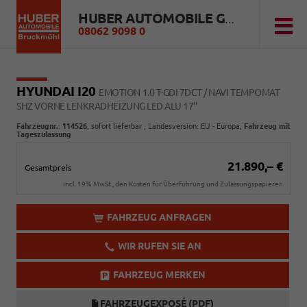
HUBER AUTOMOBILE GMBH
08062 9098 0
HYUNDAI I20
EMOTION 1.0 T-GDI 7DCT / NAVI TEMPOMAT
SHZ VORNE LENKRADHEIZUNG LED ALU 17''
Fahrzeugnr.
:
114526
,
sofort lieferbar
, Landesversion: EU - Europa,
Fahrzeug mit
Tageszulassung
21.890,– €
Gesamtpreis
incl. 19% MwSt., den Kosten für Überführung und Zulassungspapieren
FAHRZEUG ANFRAGEN
WIR RUFEN SIE AN
FAHRZEUG MERKEN
FAHRZEUGEXPOSÉ (PDF)