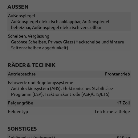
AUSSEN
Außenspiegel
Außenspiegel elektrisch anklappbar, Außenspiegel
beheizbar, Außenspiegel elektrisch verstellbar
Scheiben, Verglasung
Getönte Scheiben, Privacy Glass (Heckscheibe und hintere
Seitenscheiben abgedunkelt)
RÄDER & TECHNIK
Antriebsachse
Frontantrieb
Fahrwerk- und Regelungssysteme
Antiblockiersystem (ABS), Elektronisches Stabilitäts-
Programm (ESP), Traktionskontrolle (ASR/CTS/ETS)
Felgengröße
17 Zoll
Felgentyp
Leichtmetallfelge
SONSTIGES
Anhängelast (gebremst)
910 kg