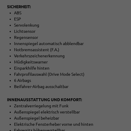
SICHERHEIT:
ABS
ESP
Servolenkung
Lichtsensor
Regensensor
Innenspiegel automatisch abblendbar
Notbremsassistent (F.A.)
Verkehrszeichenerkennung
Müdigkeitswarner
Einparkhilfe hinten
Fahrprofilauswahl (Drive Mode Select)
6 Airbags
Beifahrer-Airbag ausschaltbar
INNENAUSSTATTUNG UND KOMFORT:
Zentralverriegelung mit Funk
Außenspiegel elektrisch verstellbar
Außenspiegel beheizbar
Elektrische Fensterheber vorne und hinten
Fahrersitz höhenverstellbar