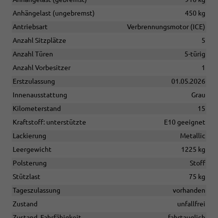
Anhängelast (ungebremst)
450 kg
Antriebsart
Verbrennungsmotor (ICE)
Anzahl Sitzplätze
5
Anzahl Türen
5-türig
Anzahl Vorbesitzer
1
Erstzulassung
01.05.2026
Innenausstattung
Grau
Kilometerstand
15
Kraftstoff: unterstützte
E10 geeignet
Lackierung
Metallic
Leergewicht
1225 kg
Polsterung
Stoff
Stützlast
75 kg
Tageszulassung
vorhanden
Zustand
unfallfrei
Zustand, Fahrfähigkeit
fahrtauglich