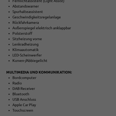
Fernlichtassistent (Light Assist)
Abstandswarner
Spurhalteassistent
Geschwindigkeitsregelanlage
Rückfahrkamera
Außenspiegel elektrisch anklappbar
Polsterstoff
Sitzheizung vorne
Lenkradheizung
Klimaautomatik
LED-Scheinwerfer
Kurven-/Abbiegelicht
MULTIMEDIA UND KOMMUNIKATION:
Bordcomputer
Radio
DAB Receiver
Bluetooth
USB Anschluss
Apple Car Play
Touchscreen