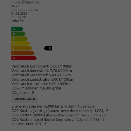
KILOMETERSTAND
15 km
ERSTZULASSUNG
01.05.2026
ZUSTAND
unfallfrei
Verbrauch kombiniert:
6,00 l/100km
Verbrauch Innenstadt:
7,70 l/100km
Verbrauch Stadtrand:
5,40 l/100km
Verbrauch Landstraße:
5,00 l/100km
Verbrauch Autobahn:
6,60 l/100km
CO
-Emissionen:
136,00 g/km
2
CO
-Klasse:
E
2
DOWNLOAD
Energiekosten bei 15.000 km pro Jahr:
1.569,60 €
CO2 Kosten (niedrig)
:
1.224,- €
(Kosten Durchschnitt 10 Jahre)
CO2 Kosten (mittel)
:
2.907,- €
(Kosten Durchschnitt 10 Jahre)
CO2 Kosten (hoch)
:
4.488,- €
(Kosten Durchschnitt 10 Jahre)
Jahressteuer:
107,- €