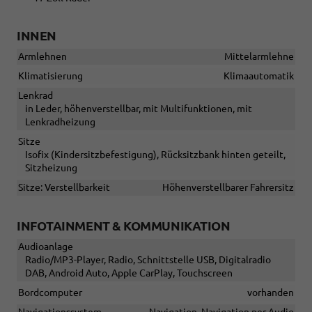
INNEN
Armlehnen
Mittelarmlehne
Klimatisierung
Klimaautomatik
Lenkrad
in Leder, höhenverstellbar, mit Multifunktionen, mit
Lenkradheizung
Sitze
Isofix (Kindersitzbefestigung), Rücksitzbank hinten geteilt,
Sitzheizung
Sitze: Verstellbarkeit
Höhenverstellbarer Fahrersitz
INFOTAINMENT & KOMMUNIKATION
Audioanlage
Radio/MP3-Player, Radio, Schnittstelle USB, Digitalradio
DAB, Android Auto, Apple CarPlay, Touchscreen
Bordcomputer
vorhanden
Navigationssystem
Navigation, Navigation per Audio