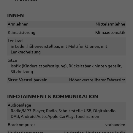
INNEN
Armlehnen
Mittelarmlehne
Klimatisierung
Klimaautomatik
Lenkrad
in Leder, höhenverstellbar, mit Multifunktionen, mit
Lenkradheizung
Sitze
Isofix (Kindersitzbefestigung), Rücksitzbank hinten geteilt,
Sitzheizung
Sitze: Verstellbarkeit
Höhenverstellbarer Fahrersitz
INFOTAINMENT & KOMMUNIKATION
Audioanlage
Radio/MP3-Player, Radio, Schnittstelle USB, Digitalradio
DAB, Android Auto, Apple CarPlay, Touchscreen
Bordcomputer
vorhanden
Navigationssystem
Navigation, Navigation per Audio