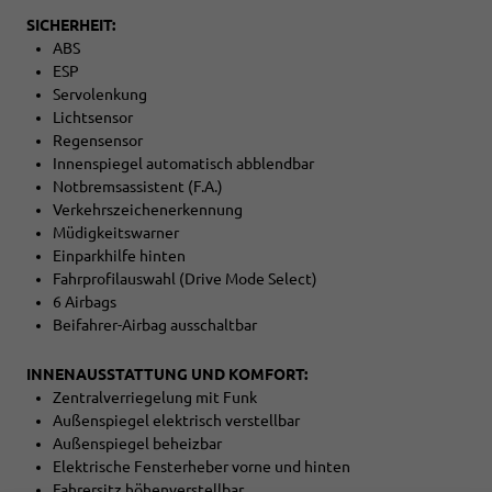
SICHERHEIT:
ABS
ESP
Servolenkung
Lichtsensor
Regensensor
Innenspiegel automatisch abblendbar
Notbremsassistent (F.A.)
Verkehrszeichenerkennung
Müdigkeitswarner
Einparkhilfe hinten
Fahrprofilauswahl (Drive Mode Select)
6 Airbags
Beifahrer-Airbag ausschaltbar
INNENAUSSTATTUNG UND KOMFORT:
Zentralverriegelung mit Funk
Außenspiegel elektrisch verstellbar
Außenspiegel beheizbar
Elektrische Fensterheber vorne und hinten
Fahrersitz höhenverstellbar