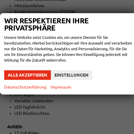
Mittelarmlehne
Kindersitzvorbereitung (ISOFIX)
Rücksitzbank teilbar
WIR RESPEKTIEREN IHRE
5 Kopfstützen
PRIVATSPHÄRE
Lederschalthebel
Multifunktionslenkrad
Unsere Website setzt Cookies ein, um unsere Dienste für Sie
Lederlenkrad
bereitzustellen. Hierbei berücksichtigen wir Ihre Auswahl und verarbeiten
nur die Daten für Marketing, Analytics und Personalisierung, für die Sie
Lenkrad höhenverstellbar
uns Ihr Einverständnis geben. Sie können Ihre Einwilligung jederzeit mit
Wirkung für die Zukunft widerrufen.
EXTRAS:
Abgedunkelte Seiten-/Heckscheibe
ALLE AKZEPTIEREN
EINSTELLUNGEN
Colorverglasung
Metallic
Datenschutzerklärung
Impressum
Gepäckraumabdeckung
LM-Felgen
Variabler Ladeboden
LED-Tagfahrlicht
LED-Rückleuchten
AUßEN:
17 Zoll Räder