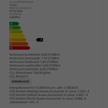
KILOMETERSTAND
15 km
ERSTZULASSUNG
01.05.2026
ZUSTAND
unfallfrei
Verbrauch kombiniert:
6,00 l/100km
Verbrauch Innenstadt:
7,70 l/100km
Verbrauch Stadtrand:
5,40 l/100km
Verbrauch Landstraße:
5,00 l/100km
Verbrauch Autobahn:
6,60 l/100km
CO
-Emissionen:
136,00 g/km
2
CO
-Klasse:
E
2
DOWNLOAD
Energiekosten bei 15.000 km pro Jahr:
1.569,60 €
CO2 Kosten (niedrig)
:
1.224,- €
(Kosten Durchschnitt 10 Jahre)
CO2 Kosten (mittel)
:
2.907,- €
(Kosten Durchschnitt 10 Jahre)
CO2 Kosten (hoch)
:
4.488,- €
(Kosten Durchschnitt 10 Jahre)
Jahressteuer:
107,- €