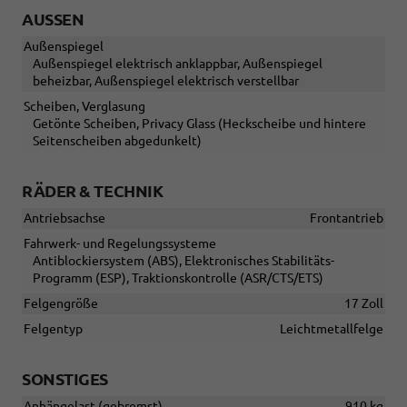
AUSSEN
Außenspiegel
Außenspiegel elektrisch anklappbar, Außenspiegel
beheizbar, Außenspiegel elektrisch verstellbar
Scheiben, Verglasung
Getönte Scheiben, Privacy Glass (Heckscheibe und hintere
Seitenscheiben abgedunkelt)
RÄDER & TECHNIK
Antriebsachse
Frontantrieb
Fahrwerk- und Regelungssysteme
Antiblockiersystem (ABS), Elektronisches Stabilitäts-
Programm (ESP), Traktionskontrolle (ASR/CTS/ETS)
Felgengröße
17 Zoll
Felgentyp
Leichtmetallfelge
SONSTIGES
Anhängelast (gebremst)
910 kg