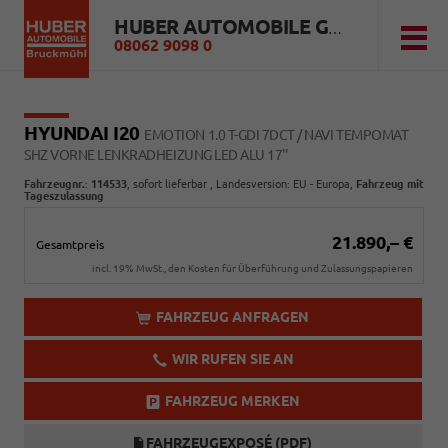
HUBER AUTOMOBILE GMBH
08062 9098 0
HYUNDAI I20
EMOTION 1.0 T-GDI 7DCT / NAVI TEMPOMAT
SHZ VORNE LENKRADHEIZUNG LED ALU 17''
Fahrzeugnr.
:
114533
,
sofort lieferbar
, Landesversion: EU - Europa,
Fahrzeug mit
Tageszulassung
21.890,– €
Gesamtpreis
incl. 19% MwSt., den Kosten für Überführung und Zulassungspapieren
FAHRZEUG ANFRAGEN
WIR RUFEN SIE AN
FAHRZEUG MERKEN
FAHRZEUGEXPOSÉ (PDF)