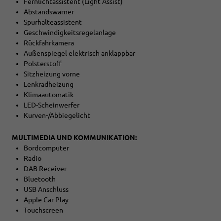
Fernlichtassistent (Light Assist)
Abstandswarner
Spurhalteassistent
Geschwindigkeitsregelanlage
Rückfahrkamera
Außenspiegel elektrisch anklappbar
Polsterstoff
Sitzheizung vorne
Lenkradheizung
Klimaautomatik
LED-Scheinwerfer
Kurven-/Abbiegelicht
MULTIMEDIA UND KOMMUNIKATION:
Bordcomputer
Radio
DAB Receiver
Bluetooth
USB Anschluss
Apple Car Play
Touchscreen