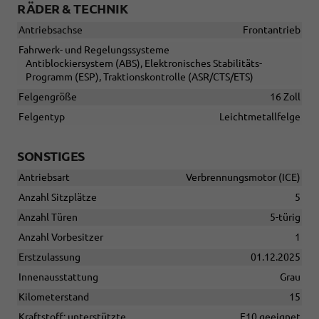
RÄDER & TECHNIK
Antriebsachse
Frontantrieb
Fahrwerk- und Regelungssysteme
Antiblockiersystem (ABS), Elektronisches Stabilitäts-
Programm (ESP), Traktionskontrolle (ASR/CTS/ETS)
Felgengröße
16 Zoll
Felgentyp
Leichtmetallfelge
SONSTIGES
Antriebsart
Verbrennungsmotor (ICE)
Anzahl Sitzplätze
5
Anzahl Türen
5-türig
Anzahl Vorbesitzer
1
Erstzulassung
01.12.2025
Innenausstattung
Grau
Kilometerstand
15
Kraftstoff: unterstützte
E10 geeignet