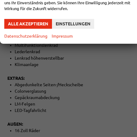
Außenspiegel beheizbar
uns Ihr Einverständnis geben. Sie können Ihre Einwilligung jederzeit mit
Fahrersitz höhenverstellbar
Wirkung für die Zukunft widerrufen.
Armlehnen vorne
Kindersitzvorbereitung (ISOFIX)
ALLE AKZEPTIEREN
EINSTELLUNGEN
Rücksitzbank teilbar
5 Kopfstützen
Datenschutzerklärung
Impressum
Lederschalthebel
Multifunktionslenkrad
Lederlenkrad
Lenkrad höhenverstellbar
Klimaanlage
EXTRAS:
Abgedunkelte Seiten-/Heckscheibe
Colorverglasung
Gepäckraumabdeckung
LM-Felgen
LED-Tagfahrlicht
AUßEN:
16 Zoll Räder