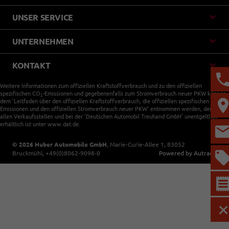
UNSER SERVICE
UNTERNEHMEN
KONTAKT
Weitere Informationen zum offiziellen Kraftstoffverbrauch und zu den offiziellen
spezifischen CO
-Emissionen und gegebenenfalls zum Stromverbrauch neuer PKW können
2
dem 'Leitfaden über den offiziellen Kraftstoffverbrauch, die offiziellen spezifischen CO
-
2
Emissionen und den offiziellen Stromverbrauch neuer PKW' entnommen werden, der an
allen Verkaufsstellen und bei der 'Deutschen Automobil Treuhand GmbH' unentgeltlich
erhältlich ist unter www.dat.de.
© 2026
Huber Automobile GmbH
,
Marie-Curie-Allee 1
,
83052
Bruckmühl,
+49(0)8062-9098-0
Powered by Autrado
M