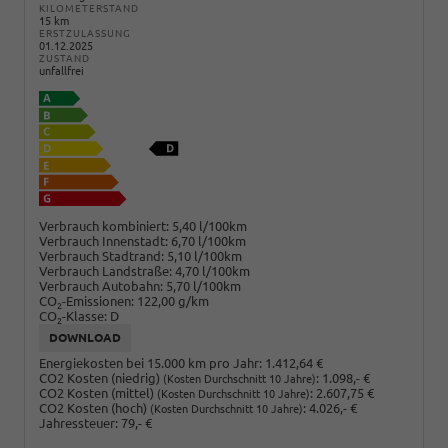
KILOMETERSTAND
15 km
ERSTZULASSUNG
01.12.2025
ZUSTAND
unfallfrei
Verbrauch kombiniert:
5,40 l/100km
Verbrauch Innenstadt:
6,70 l/100km
Verbrauch Stadtrand:
5,10 l/100km
Verbrauch Landstraße:
4,70 l/100km
Verbrauch Autobahn:
5,70 l/100km
CO
-Emissionen:
122,00 g/km
2
CO
-Klasse:
D
2
DOWNLOAD
Energiekosten bei 15.000 km pro Jahr:
1.412,64 €
CO2 Kosten (niedrig)
:
1.098,- €
(Kosten Durchschnitt 10 Jahre)
CO2 Kosten (mittel)
:
2.607,75 €
(Kosten Durchschnitt 10 Jahre)
CO2 Kosten (hoch)
:
4.026,- €
(Kosten Durchschnitt 10 Jahre)
Jahressteuer:
79,- €