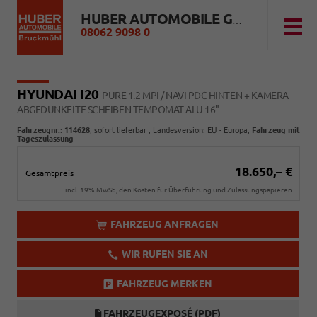
HUBER AUTOMOBILE GMBH
08062 9098 0
HYUNDAI I20
PURE 1.2 MPI / NAVI PDC HINTEN + KAMERA
ABGEDUNKELTE SCHEIBEN TEMPOMAT ALU 16"
Fahrzeugnr.
:
114628
,
sofort lieferbar
, Landesversion: EU - Europa,
Fahrzeug mit
Tageszulassung
18.650,– €
Gesamtpreis
incl. 19% MwSt., den Kosten für Überführung und Zulassungspapieren
FAHRZEUG ANFRAGEN
WIR RUFEN SIE AN
FAHRZEUG MERKEN
FAHRZEUGEXPOSÉ (PDF)