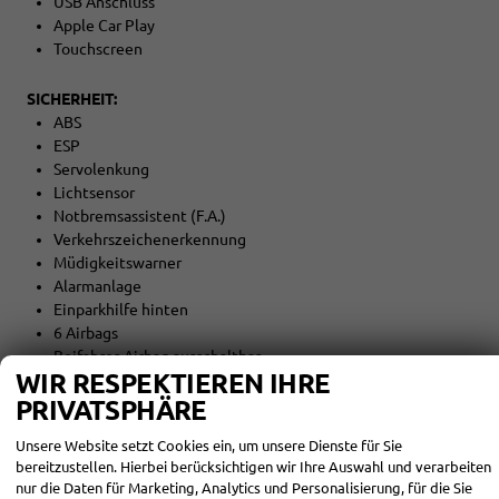
USB Anschluss
Apple Car Play
Touchscreen
SICHERHEIT:
ABS
ESP
Servolenkung
Lichtsensor
Notbremsassistent (F.A.)
Verkehrszeichenerkennung
Müdigkeitswarner
Alarmanlage
Einparkhilfe hinten
6 Airbags
Beifahrer-Airbag ausschaltbar
WIR RESPEKTIEREN IHRE
PRIVATSPHÄRE
INNENAUSSTATTUNG UND KOMFORT:
Zentralverriegelung
Unsere Website setzt Cookies ein, um unsere Dienste für Sie
Außenspiegel elektrisch verstellbar
bereitzustellen. Hierbei berücksichtigen wir Ihre Auswahl und verarbeiten
Elektrische Fensterheber vorne und hinten
nur die Daten für Marketing, Analytics und Personalisierung, für die Sie