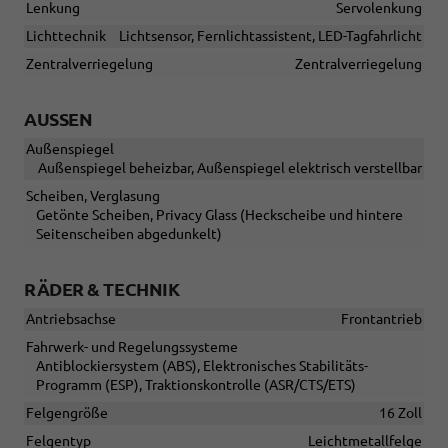
Lenkung
Servolenkung
Lichttechnik
Lichtsensor, Fernlichtassistent, LED-Tagfahrlicht
Zentralverriegelung
Zentralverriegelung
AUSSEN
Außenspiegel
Außenspiegel beheizbar, Außenspiegel elektrisch verstellbar
Scheiben, Verglasung
Getönte Scheiben, Privacy Glass (Heckscheibe und hintere
Seitenscheiben abgedunkelt)
RÄDER & TECHNIK
Antriebsachse
Frontantrieb
Fahrwerk- und Regelungssysteme
Antiblockiersystem (ABS), Elektronisches Stabilitäts-
Programm (ESP), Traktionskontrolle (ASR/CTS/ETS)
Felgengröße
16 Zoll
Felgentyp
Leichtmetallfelge