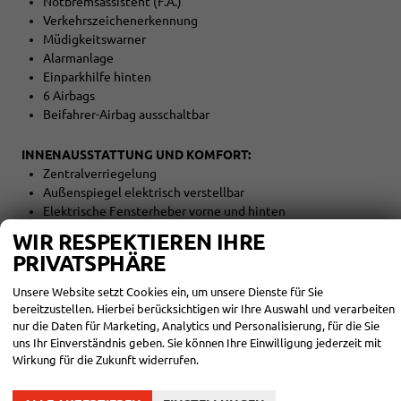
Notbremsassistent (F.A.)
Verkehrszeichenerkennung
Müdigkeitswarner
Alarmanlage
Einparkhilfe hinten
6 Airbags
Beifahrer-Airbag ausschaltbar
INNENAUSSTATTUNG UND KOMFORT:
Zentralverriegelung
Außenspiegel elektrisch verstellbar
Elektrische Fensterheber vorne und hinten
Außenspiegel beheizbar
WIR RESPEKTIEREN IHRE
Fahrersitz höhenverstellbar
PRIVATSPHÄRE
Armlehnen vorne
Kindersitzvorbereitung (ISOFIX)
Unsere Website setzt Cookies ein, um unsere Dienste für Sie
Rücksitzbank teilbar
bereitzustellen. Hierbei berücksichtigen wir Ihre Auswahl und verarbeiten
5 Kopfstützen
nur die Daten für Marketing, Analytics und Personalisierung, für die Sie
Lederschalthebel
uns Ihr Einverständnis geben. Sie können Ihre Einwilligung jederzeit mit
Wirkung für die Zukunft widerrufen.
Multifunktionslenkrad
Lederlenkrad
Lenkrad höhenverstellbar