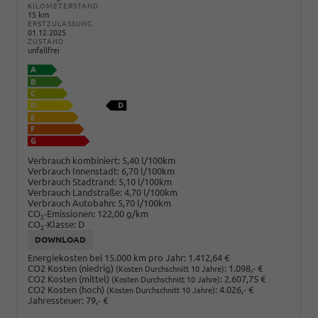
KILOMETERSTAND
15 km
ERSTZULASSUNG
01.12.2025
ZUSTAND
unfallfrei
Verbrauch kombiniert:
5,40 l/100km
Verbrauch Innenstadt:
6,70 l/100km
Verbrauch Stadtrand:
5,10 l/100km
Verbrauch Landstraße:
4,70 l/100km
Verbrauch Autobahn:
5,70 l/100km
CO
-Emissionen:
122,00 g/km
2
CO
-Klasse:
D
2
DOWNLOAD
Energiekosten bei 15.000 km pro Jahr:
1.412,64 €
CO2 Kosten (niedrig)
:
1.098,- €
(Kosten Durchschnitt 10 Jahre)
CO2 Kosten (mittel)
:
2.607,75 €
(Kosten Durchschnitt 10 Jahre)
CO2 Kosten (hoch)
:
4.026,- €
(Kosten Durchschnitt 10 Jahre)
Jahressteuer:
79,- €