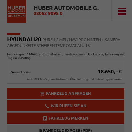
HUBER AUTOMOBILE GMBH
08062 9098 0
HYUNDAI I20
PURE 1.2 MPI / NAVI PDC HINTEN + KAMERA
ABGEDUNKELTE SCHEIBEN TEMPOMAT ALU 16"
Fahrzeugnr.
:
114645
,
sofort lieferbar
, Landesversion: EU - Europa,
Fahrzeug mit
Tageszulassung
18.650,– €
Gesamtpreis
incl. 19% MwSt., den Kosten für Überführung und Zulassungspapieren
FAHRZEUG ANFRAGEN
WIR RUFEN SIE AN
FAHRZEUG MERKEN
FAHRZEUGEXPOSÉ (PDF)