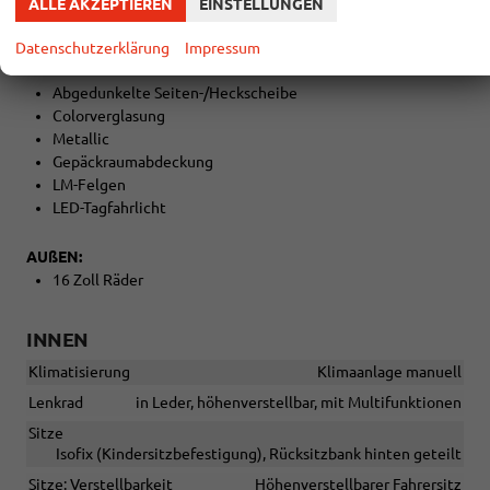
ALLE AKZEPTIEREN
EINSTELLUNGEN
Klimaanlage
Datenschutzerklärung
Impressum
EXTRAS:
Abgedunkelte Seiten-/Heckscheibe
Colorverglasung
Metallic
Gepäckraumabdeckung
LM-Felgen
LED-Tagfahrlicht
AUßEN:
16 Zoll Räder
INNEN
Klimatisierung
Klimaanlage manuell
Lenkrad
in Leder, höhenverstellbar, mit Multifunktionen
Sitze
Isofix (Kindersitzbefestigung), Rücksitzbank hinten geteilt
Sitze: Verstellbarkeit
Höhenverstellbarer Fahrersitz