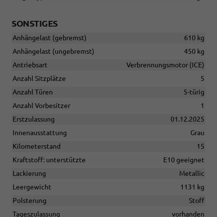
SONSTIGES
Anhängelast (gebremst)
610 kg
Anhängelast (ungebremst)
450 kg
Antriebsart
Verbrennungsmotor (ICE)
Anzahl Sitzplätze
5
Anzahl Türen
5-türig
Anzahl Vorbesitzer
1
Erstzulassung
01.12.2025
Innenausstattung
Grau
Kilometerstand
15
Kraftstoff: unterstützte
E10 geeignet
Lackierung
Metallic
Leergewicht
1131 kg
Polsterung
Stoff
Tageszulassung
vorhanden