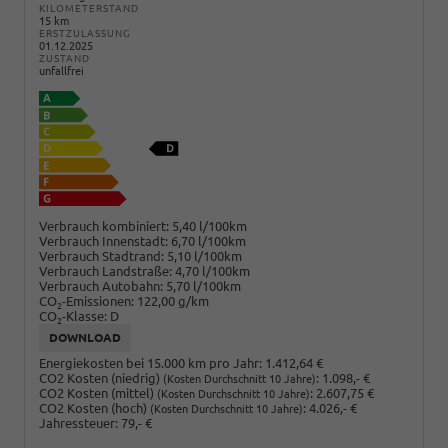
KILOMETERSTAND
15 km
ERSTZULASSUNG
01.12.2025
ZUSTAND
unfallfrei
Verbrauch kombiniert:
5,40 l/100km
Verbrauch Innenstadt:
6,70 l/100km
Verbrauch Stadtrand:
5,10 l/100km
Verbrauch Landstraße:
4,70 l/100km
Verbrauch Autobahn:
5,70 l/100km
CO
-Emissionen:
122,00 g/km
2
CO
-Klasse:
D
2
DOWNLOAD
Energiekosten bei 15.000 km pro Jahr:
1.412,64 €
CO2 Kosten (niedrig)
:
1.098,- €
(Kosten Durchschnitt 10 Jahre)
CO2 Kosten (mittel)
:
2.607,75 €
(Kosten Durchschnitt 10 Jahre)
CO2 Kosten (hoch)
:
4.026,- €
(Kosten Durchschnitt 10 Jahre)
Jahressteuer:
79,- €