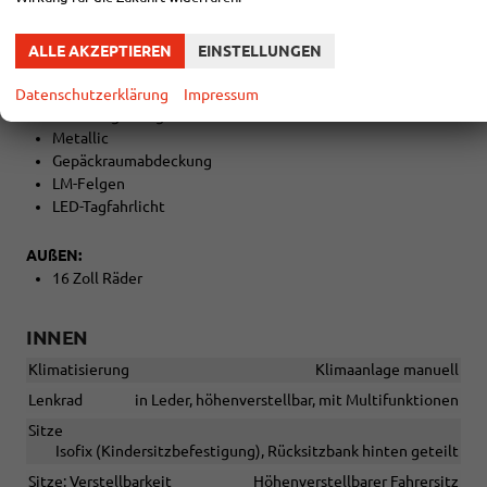
Klimaanlage
ALLE AKZEPTIEREN
EINSTELLUNGEN
EXTRAS:
Abgedunkelte Seiten-/Heckscheibe
Datenschutzerklärung
Impressum
Colorverglasung
Metallic
Gepäckraumabdeckung
LM-Felgen
LED-Tagfahrlicht
AUßEN:
16 Zoll Räder
INNEN
Klimatisierung
Klimaanlage manuell
Lenkrad
in Leder, höhenverstellbar, mit Multifunktionen
Sitze
Isofix (Kindersitzbefestigung), Rücksitzbank hinten geteilt
Sitze: Verstellbarkeit
Höhenverstellbarer Fahrersitz