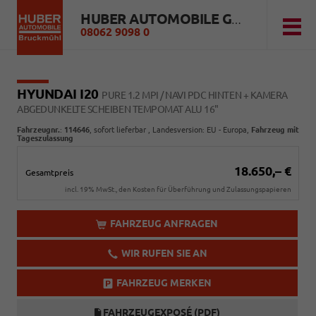
HUBER AUTOMOBILE GMBH
08062 9098 0
HYUNDAI I20
PURE 1.2 MPI / NAVI PDC HINTEN + KAMERA
ABGEDUNKELTE SCHEIBEN TEMPOMAT ALU 16"
Fahrzeugnr.
:
114646
,
sofort lieferbar
, Landesversion: EU - Europa,
Fahrzeug mit
Tageszulassung
18.650,– €
Gesamtpreis
incl. 19% MwSt., den Kosten für Überführung und Zulassungspapieren
FAHRZEUG ANFRAGEN
WIR RUFEN SIE AN
FAHRZEUG MERKEN
FAHRZEUGEXPOSÉ (PDF)