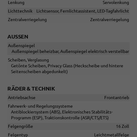
Lenkung
Servolenkung
Lichttechnik
Lichtsensor, Fernlichtassistent, LED-Tagfahrlicht
Zentralverriegelung
Zentralverriegelung
AUSSEN
Außenspiegel
Außenspiegel beheizbar, Außenspiegel elektrisch verstellbar
Scheiben, Verglasung
Getönte Scheiben, Privacy Glass (Heckscheibe und hintere
Seitenscheiben abgedunkelt)
RÄDER & TECHNIK
Antriebsachse
Frontantrieb
Fahrwerk- und Regelungssysteme
Antiblockiersystem (ABS), Elektronisches Stabilitäts-
Programm (ESP), Traktionskontrolle (ASR/CTS/ETS)
Felgengröße
16 Zoll
Felgentyp
Leichtmetallfelge