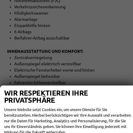
Notbremsassistent (F.A.)
Verkehrszeichenerkennung
Müdigkeitswarner
Alarmanlage
Einparkhilfe hinten
6 Airbags
Beifahrer-Airbag ausschaltbar
INNENAUSSTATTUNG UND KOMFORT:
Zentralverriegelung
Außenspiegel elektrisch verstellbar
Elektrische Fensterheber vorne und hinten
Außenspiegel beheizbar
Fahrersitz höhenverstellbar
Armlehnen vorne
WIR RESPEKTIEREN IHRE
Kindersitzvorbereitung (ISOFIX)
PRIVATSPHÄRE
Rücksitzbank teilbar
5 Kopfstützen
Unsere Website setzt Cookies ein, um unsere Dienste für Sie
Lederschalthebel
bereitzustellen. Hierbei berücksichtigen wir Ihre Auswahl und verarbeiten
Multifunktionslenkrad
nur die Daten für Marketing, Analytics und Personalisierung, für die Sie
Lederlenkrad
uns Ihr Einverständnis geben. Sie können Ihre Einwilligung jederzeit mit
Lenkrad höhenverstellbar
Wirkung für die Zukunft widerrufen.