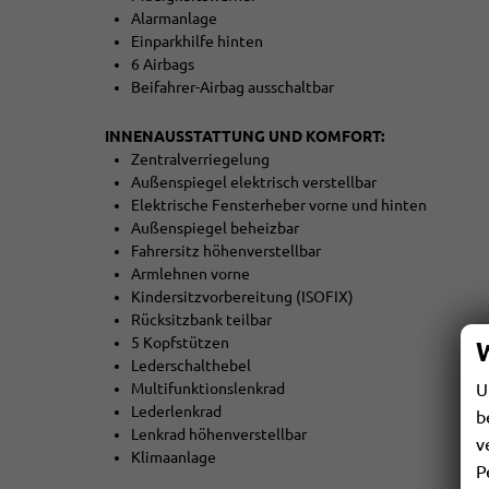
Alarmanlage
Einparkhilfe hinten
6 Airbags
Beifahrer-Airbag ausschaltbar
INNENAUSSTATTUNG UND KOMFORT:
Zentralverriegelung
Außenspiegel elektrisch verstellbar
Elektrische Fensterheber vorne und hinten
Außenspiegel beheizbar
Fahrersitz höhenverstellbar
Armlehnen vorne
Kindersitzvorbereitung (ISOFIX)
Rücksitzbank teilbar
5 Kopfstützen
Lederschalthebel
U
Multifunktionslenkrad
Lederlenkrad
b
Lenkrad höhenverstellbar
v
Klimaanlage
P