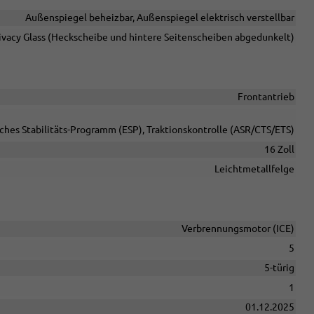
Außenspiegel beheizbar, Außenspiegel elektrisch verstellbar
ivacy Glass (Heckscheibe und hintere Seitenscheiben abgedunkelt)
Frontantrieb
sches Stabilitäts-Programm (ESP), Traktionskontrolle (ASR/CTS/ETS)
16 Zoll
Leichtmetallfelge
Verbrennungsmotor (ICE)
5
5-türig
1
01.12.2025