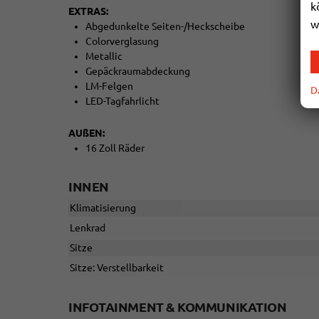
k
EXTRAS:
w
Abgedunkelte Seiten-/Heckscheibe
Colorverglasung
Metallic
Gepäckraumabdeckung
LM-Felgen
D
LED-Tagfahrlicht
AUßEN:
16 Zoll Räder
INNEN
Klimatisierung
Lenkrad
Sitze
Sitze: Verstellbarkeit
INFOTAINMENT & KOMMUNIKATION