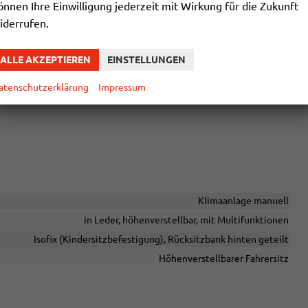
önnen Ihre Einwilligung jederzeit mit Wirkung für die Zukunft
iderrufen.
ALLE AKZEPTIEREN
EINSTELLUNGEN
atenschutzerklärung
Impressum
Klimaanlage manuell
in Leder, höhenverstellbar, mit Multifunktionen
Isofix (Kindersitzbefestigung), Rücksitzbank hinten geteilt
Höhenverstellbarer Fahrersitz