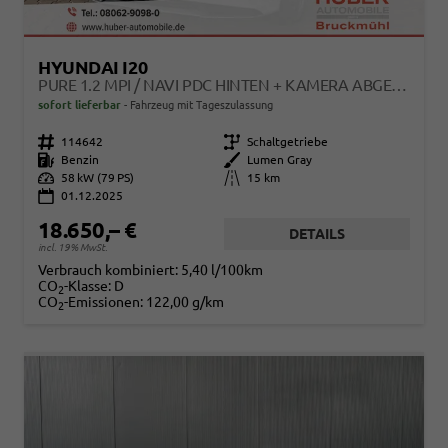
HYUNDAI I20
PURE 1.2 MPI / NAVI PDC HINTEN + KAMERA ABGEDUNKELTE SCHEIBEN TEMPOMAT ALU 16"
sofort lieferbar
Fahrzeug mit Tageszulassung
Fahrzeugnr.
114642
Getriebe
Schaltgetriebe
Kraftstoff
Benzin
Außenfarbe
Lumen Gray
Leistung
58 kW (79 PS)
Kilometerstand
15 km
01.12.2025
18.650,– €
DETAILS
incl. 19% MwSt.
Verbrauch kombiniert:
5,40 l/100km
CO
-Klasse:
D
2
CO
-Emissionen:
122,00 g/km
2