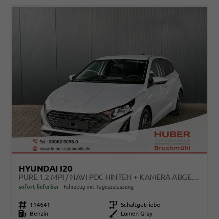
HYUNDAI I20
PURE 1.2 MPI / NAVI PDC HINTEN + KAMERA ABGEDUNKELTE SCHEIBEN TEMPOMAT ALU 16"
sofort lieferbar
Fahrzeug mit Tageszulassung
Fahrzeugnr.
114641
Getriebe
Schaltgetriebe
Kraftstoff
Benzin
Außenfarbe
Lumen Gray