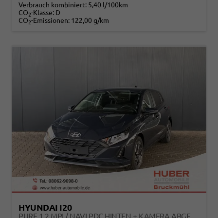
Verbrauch kombiniert:
5,40 l/100km
CO
-Klasse:
D
2
CO
-Emissionen:
122,00 g/km
2
HYUNDAI I20
PURE 1.2 MPI / NAVI PDC HINTEN + KAMERA ABGEDUNKELTE SCHEIBEN TEMPOMAT ALU 16"