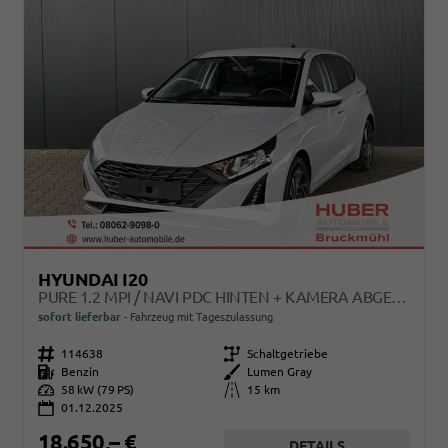
HYUNDAI I20
PURE 1.2 MPI / NAVI PDC HINTEN + KAMERA ABGEDUNKELTE SCHEIBEN TEMPOMAT ALU 16"
sofort lieferbar
Fahrzeug mit Tageszulassung
Fahrzeugnr.
114638
Getriebe
Schaltgetriebe
Kraftstoff
Benzin
Außenfarbe
Lumen Gray
Leistung
58 kW (79 PS)
Kilometerstand
15 km
01.12.2025
18.650,– €
DETAILS