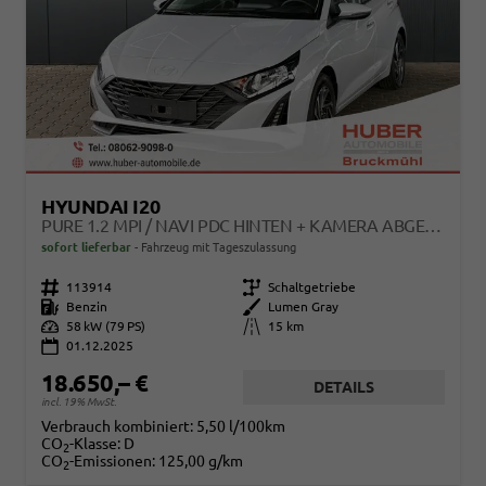
HYUNDAI I20
PURE 1.2 MPI / NAVI PDC HINTEN + KAMERA ABGEDUNKELTE SCHEIBEN TEMPOMAT ALU 16"
sofort lieferbar
Fahrzeug mit Tageszulassung
Fahrzeugnr.
113914
Getriebe
Schaltgetriebe
Kraftstoff
Benzin
Außenfarbe
Lumen Gray
Leistung
58 kW (79 PS)
Kilometerstand
15 km
01.12.2025
18.650,– €
DETAILS
incl. 19% MwSt.
Verbrauch kombiniert:
5,50 l/100km
CO
-Klasse:
D
2
CO
-Emissionen:
125,00 g/km
2