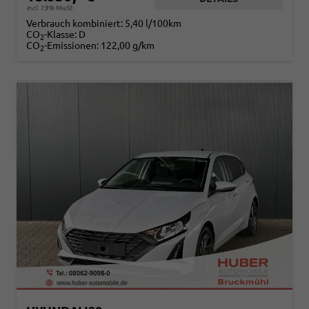
incl. 19% MwSt.
Verbrauch kombiniert:
5,40 l/100km
CO
-Klasse:
D
2
CO
-Emissionen:
122,00 g/km
2