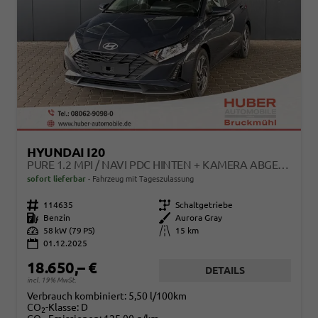
HYUNDAI I20
PURE 1.2 MPI / NAVI PDC HINTEN + KAMERA ABGEDUNKELTE SCHEIBEN TEMPOMAT ALU 16"
sofort lieferbar
Fahrzeug mit Tageszulassung
Fahrzeugnr.
114635
Getriebe
Schaltgetriebe
Kraftstoff
Benzin
Außenfarbe
Aurora Gray
Leistung
58 kW (79 PS)
Kilometerstand
15 km
01.12.2025
18.650,– €
DETAILS
incl. 19% MwSt.
Verbrauch kombiniert:
5,50 l/100km
CO
-Klasse:
D
2