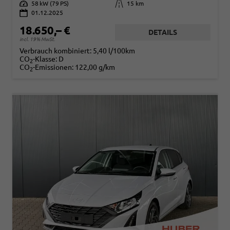
Leistung
58 kW (79 PS)
Kilometerstand
15 km
01.12.2025
18.650,– €
DETAILS
incl. 19% MwSt.
Verbrauch kombiniert:
5,40 l/100km
CO
-Klasse:
D
2
CO
-Emissionen:
122,00 g/km
2