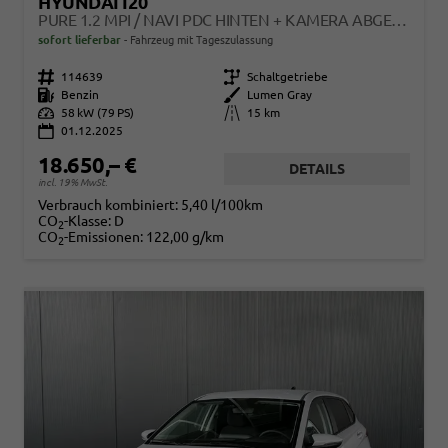
HYUNDAI I20
PURE 1.2 MPI / NAVI PDC HINTEN + KAMERA ABGEDUNKELTE SCHEIBEN TEMPOMAT ALU 16"
sofort lieferbar
Fahrzeug mit Tageszulassung
Fahrzeugnr.
114639
Getriebe
Schaltgetriebe
Kraftstoff
Benzin
Außenfarbe
Lumen Gray
Leistung
58 kW (79 PS)
Kilometerstand
15 km
01.12.2025
18.650,– €
DETAILS
incl. 19% MwSt.
Verbrauch kombiniert:
5,40 l/100km
CO
-Klasse:
D
2
CO
-Emissionen:
122,00 g/km
2