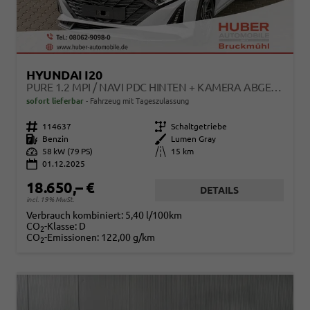
HYUNDAI I20
PURE 1.2 MPI / NAVI PDC HINTEN + KAMERA ABGEDUNKELTE SCHEIBEN TEMPOMAT ALU 16"
sofort lieferbar
Fahrzeug mit Tageszulassung
Fahrzeugnr.
114637
Getriebe
Schaltgetriebe
Kraftstoff
Benzin
Außenfarbe
Lumen Gray
Leistung
58 kW (79 PS)
Kilometerstand
15 km
01.12.2025
18.650,– €
DETAILS
incl. 19% MwSt.
Verbrauch kombiniert:
5,40 l/100km
CO
-Klasse:
D
2
CO
-Emissionen:
122,00 g/km
2