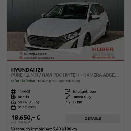
HYUNDAI I20
PURE 1.2 MPI / NAVI PDC HINTEN + KAMERA ABGEDUNKELTE SCHEIBEN TEMPOMAT ALU 16"
sofort lieferbar
Fahrzeug mit Tageszulassung
Fahrzeugnr.
114643
Getriebe
Schaltgetriebe
Kraftstoff
Benzin
Außenfarbe
Lumen Gray
Leistung
58 kW (79 PS)
Kilometerstand
15 km
01.12.2025
18.650,– €
DETAILS
incl. 19% MwSt.
Verbrauch kombiniert:
5,40 l/100km