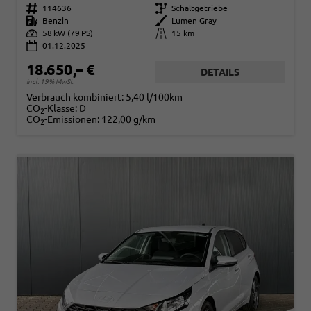
Fahrzeugnr.
114636
Getriebe
Schaltgetriebe
Kraftstoff
Benzin
Außenfarbe
Lumen Gray
Leistung
58 kW (79 PS)
Kilometerstand
15 km
01.12.2025
18.650,– €
DETAILS
incl. 19% MwSt.
Verbrauch kombiniert:
5,40 l/100km
CO
-Klasse:
D
2
CO
-Emissionen:
122,00 g/km
2