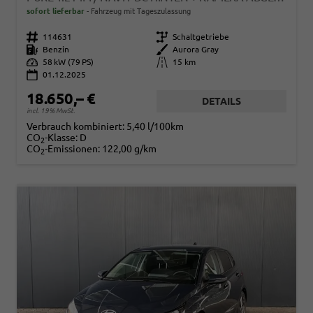
sofort lieferbar
Fahrzeug mit Tageszulassung
Fahrzeugnr.
114631
Getriebe
Schaltgetriebe
Kraftstoff
Benzin
Außenfarbe
Aurora Gray
Leistung
58 kW (79 PS)
Kilometerstand
15 km
01.12.2025
18.650,– €
DETAILS
incl. 19% MwSt.
Verbrauch kombiniert:
5,40 l/100km
CO
-Klasse:
D
2
CO
-Emissionen:
122,00 g/km
2