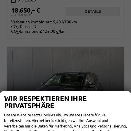
01.12.2025
18.650,– €
DETAILS
incl. 19% MwSt.
Verbrauch kombiniert:
5,40 l/100km
CO
-Klasse:
D
2
CO
-Emissionen:
122,00 g/km
2
WIR RESPEKTIEREN IHRE
PRIVATSPHÄRE
Unsere Website setzt Cookies ein, um unsere Dienste für Sie
bereitzustellen. Hierbei berücksichtigen wir Ihre Auswahl und
verarbeiten nur die Daten für Marketing, Analytics und Personalisierung,