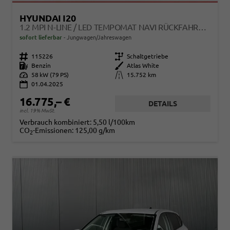
HYUNDAI I20
1.2 MPI N-LINE / LED TEMPOMAT NAVI RÜCKFAHRKAMERA ALU 17"
sofort lieferbar
Jungwagen/Jahreswagen
Fahrzeugnr.
115226
Getriebe
Schaltgetriebe
Kraftstoff
Benzin
Außenfarbe
Atlas White
Leistung
58 kW (79 PS)
Kilometerstand
15.752 km
01.04.2025
16.775,– €
DETAILS
incl. 19% MwSt.
Verbrauch kombiniert:
5,50 l/100km
CO
-Emissionen:
125,00 g/km
2