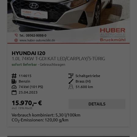
HYUNDAI I20
1.0L 74KW T-GDI KAT LED/CARPLAY/5-TÜRIG
sofort lieferbar
Gebrauchtwagen
Fahrzeugnr.
114615
Getriebe
Schaltgetriebe
Kraftstoff
Benzin
Außenfarbe
Brass (M)
Leistung
74 kW (101 PS)
Kilometerstand
51.600 km
25.04.2023
15.970,– €
DETAILS
incl. 19% MwSt.
Verbrauch kombiniert:
5,30 l/100km
CO
-Emissionen:
120,00 g/km
2