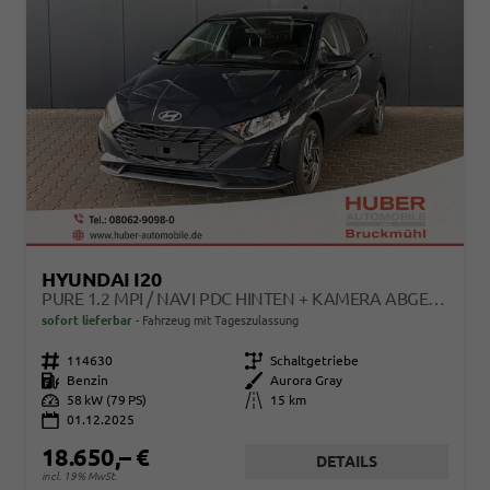
HYUNDAI I20
PURE 1.2 MPI / NAVI PDC HINTEN + KAMERA ABGEDUNKELTE SCHEIBEN TEMPOMAT ALU 16"
sofort lieferbar
Fahrzeug mit Tageszulassung
Fahrzeugnr.
114630
Getriebe
Schaltgetriebe
Kraftstoff
Benzin
Außenfarbe
Aurora Gray
Leistung
58 kW (79 PS)
Kilometerstand
15 km
01.12.2025
18.650,– €
DETAILS
incl. 19% MwSt.