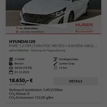
HYUNDAI I20
PURE 1.2 MPI / NAVI PDC HINTEN + KAMERA ABGEDUNKELTE SCHEIBEN TEMPOMAT ALU 16"
sofort lieferbar
Fahrzeug mit Tageszulassung
Fahrzeugnr.
114640
Getriebe
Schaltgetriebe
Kraftstoff
Benzin
Außenfarbe
Lumen Gray
Leistung
58 kW (79 PS)
Kilometerstand
15 km
01.12.2025
18.650,– €
DETAILS
incl. 19% MwSt.
Verbrauch kombiniert:
5,40 l/100km
CO
-Klasse:
D
2
CO
-Emissionen:
122,00 g/km
2