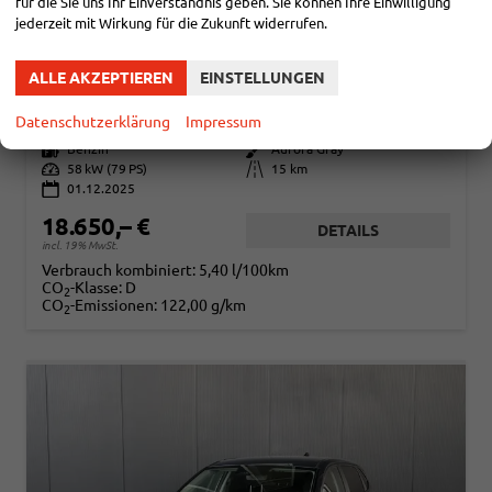
für die Sie uns Ihr Einverständnis geben. Sie können Ihre Einwilligung
jederzeit mit Wirkung für die Zukunft widerrufen.
HYUNDAI I20
PURE 1.2 MPI / NAVI PDC HINTEN + KAMERA ABGEDUNKELTE SCHEIBEN TEMPOMAT ALU 16"
ALLE AKZEPTIEREN
EINSTELLUNGEN
sofort lieferbar
Fahrzeug mit Tageszulassung
Datenschutzerklärung
Impressum
Fahrzeugnr.
114634
Getriebe
Schaltgetriebe
Kraftstoff
Benzin
Außenfarbe
Aurora Gray
Leistung
58 kW (79 PS)
Kilometerstand
15 km
01.12.2025
18.650,– €
DETAILS
incl. 19% MwSt.
Verbrauch kombiniert:
5,40 l/100km
CO
-Klasse:
D
2
CO
-Emissionen:
122,00 g/km
2