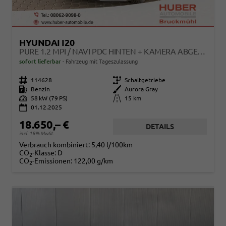
HYUNDAI I20
PURE 1.2 MPI / NAVI PDC HINTEN + KAMERA ABGEDUNKELTE SCHEIBEN TEMPOMAT ALU 16"
sofort lieferbar
Fahrzeug mit Tageszulassung
Fahrzeugnr.
114628
Getriebe
Schaltgetriebe
Kraftstoff
Benzin
Außenfarbe
Aurora Gray
Leistung
58 kW (79 PS)
Kilometerstand
15 km
01.12.2025
18.650,– €
DETAILS
incl. 19% MwSt.
Verbrauch kombiniert:
5,40 l/100km
CO
-Klasse:
D
2
CO
-Emissionen:
122,00 g/km
2