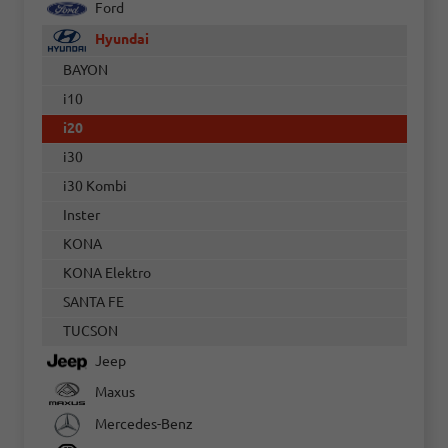
Ford
Hyundai
BAYON
i10
i20
i30
i30 Kombi
Inster
KONA
KONA Elektro
SANTA FE
TUCSON
Jeep
Maxus
Mercedes-Benz