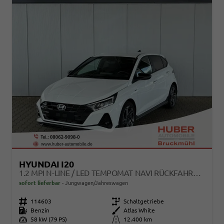
HYUNDAI I20
1.2 MPI N-LINE / LED TEMPOMAT NAVI RÜCKFAHRKAMERA ALU 17"
sofort lieferbar
Jungwagen/Jahreswagen
Fahrzeugnr.
114603
Getriebe
Schaltgetriebe
Kraftstoff
Benzin
Außenfarbe
Atlas White
Leistung
58 kW (79 PS)
Kilometerstand
12.400 km