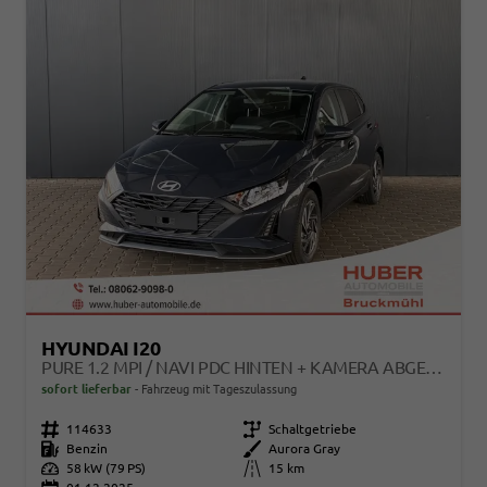
HYUNDAI I20
PURE 1.2 MPI / NAVI PDC HINTEN + KAMERA ABGEDUNKELTE SCHEIBEN TEMPOMAT ALU 16"
sofort lieferbar
Fahrzeug mit Tageszulassung
Fahrzeugnr.
114633
Getriebe
Schaltgetriebe
Kraftstoff
Benzin
Außenfarbe
Aurora Gray
Leistung
58 kW (79 PS)
Kilometerstand
15 km