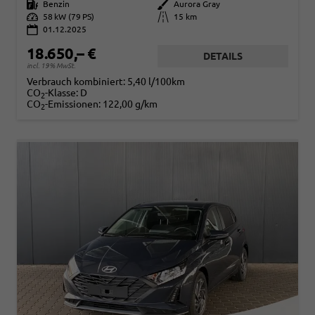
Kraftstoff
Benzin
Außenfarbe
Aurora Gray
Leistung
58 kW (79 PS)
Kilometerstand
15 km
01.12.2025
18.650,– €
DETAILS
incl. 19% MwSt.
Verbrauch kombiniert:
5,40 l/100km
CO
-Klasse:
D
2
CO
-Emissionen:
122,00 g/km
2