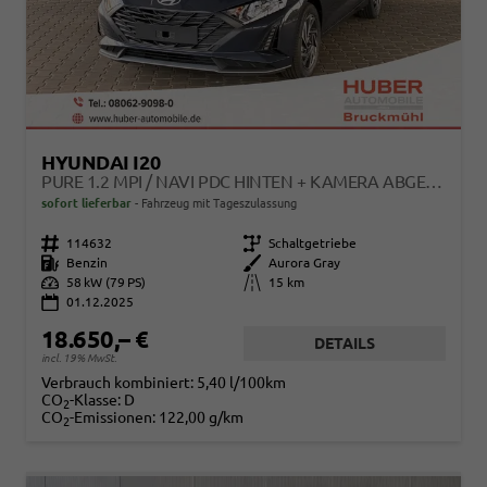
HYUNDAI I20
PURE 1.2 MPI / NAVI PDC HINTEN + KAMERA ABGEDUNKELTE SCHEIBEN TEMPOMAT ALU 16"
sofort lieferbar
Fahrzeug mit Tageszulassung
Fahrzeugnr.
114632
Getriebe
Schaltgetriebe
Kraftstoff
Benzin
Außenfarbe
Aurora Gray
Leistung
58 kW (79 PS)
Kilometerstand
15 km
01.12.2025
18.650,– €
DETAILS
incl. 19% MwSt.
Verbrauch kombiniert:
5,40 l/100km
CO
-Klasse:
D
2
CO
-Emissionen:
122,00 g/km
2