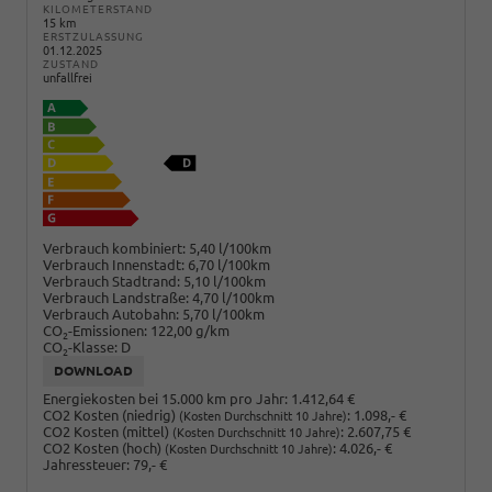
KILOMETERSTAND
15 km
ERSTZULASSUNG
01.12.2025
ZUSTAND
unfallfrei
Verbrauch kombiniert:
5,40 l/100km
Verbrauch Innenstadt:
6,70 l/100km
Verbrauch Stadtrand:
5,10 l/100km
Verbrauch Landstraße:
4,70 l/100km
Verbrauch Autobahn:
5,70 l/100km
CO
-Emissionen:
122,00 g/km
2
CO
-Klasse:
D
2
DOWNLOAD
Energiekosten bei 15.000 km pro Jahr:
1.412,64 €
CO2 Kosten (niedrig)
:
1.098,- €
(Kosten Durchschnitt 10 Jahre)
CO2 Kosten (mittel)
:
2.607,75 €
(Kosten Durchschnitt 10 Jahre)
CO2 Kosten (hoch)
:
4.026,- €
(Kosten Durchschnitt 10 Jahre)
Jahressteuer:
79,- €