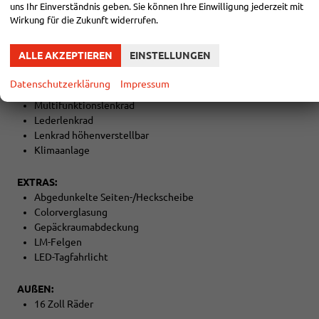
Außenspiegel beheizbar
uns Ihr Einverständnis geben. Sie können Ihre Einwilligung jederzeit mit
Fahrersitz höhenverstellbar
Wirkung für die Zukunft widerrufen.
Armlehnen vorne
Kindersitzvorbereitung (ISOFIX)
ALLE AKZEPTIEREN
EINSTELLUNGEN
Rücksitzbank teilbar
5 Kopfstützen
Datenschutzerklärung
Impressum
Lederschalthebel
Multifunktionslenkrad
Lederlenkrad
Lenkrad höhenverstellbar
Klimaanlage
EXTRAS:
Abgedunkelte Seiten-/Heckscheibe
Colorverglasung
Gepäckraumabdeckung
LM-Felgen
LED-Tagfahrlicht
AUßEN:
16 Zoll Räder