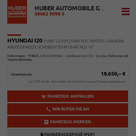
HUBER AUTOMOBILE GMBH
08062 9098 0
HYUNDAI I20
PURE 1.2 MPI / NAVI PDC HINTEN + KAMERA
ABGEDUNKELTE SCHEIBEN TEMPOMAT ALU 16"
Fahrzeugnr.
:
114653
,
sofort lieferbar
, Landesversion: EU - Europa,
Fahrzeug mit
Tageszulassung
18.650,– €
Gesamtpreis
incl. 19% MwSt., den Kosten für Überführung und Zulassungspapieren
FAHRZEUG ANFRAGEN
WIR RUFEN SIE AN
FAHRZEUG MERKEN
FAHRZEUGEXPOSÉ (PDF)