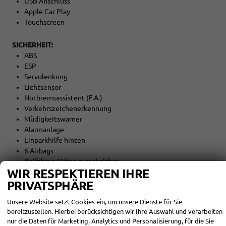
USB Anschluss
Apple Car Play
Touchscreen
SICHERHEIT:
ABS
ESP
Servolenkung
Lichtsensor
Notbremsassistent (F.A.)
Verkehrszeichenerkennung
Müdigkeitswarner
Alarmanlage
Einparkhilfe hinten
6 Airbags
Beifahrer-Airbag ausschaltbar
WIR RESPEKTIEREN IHRE
PRIVATSPHÄRE
INNENAUSSTATTUNG UND KOMFORT:
Zentralverriegelung
Unsere Website setzt Cookies ein, um unsere Dienste für Sie
Außenspiegel elektrisch verstellbar
bereitzustellen. Hierbei berücksichtigen wir Ihre Auswahl und verarbeiten
Elektrische Fensterheber vorne und hinten
nur die Daten für Marketing, Analytics und Personalisierung, für die Sie