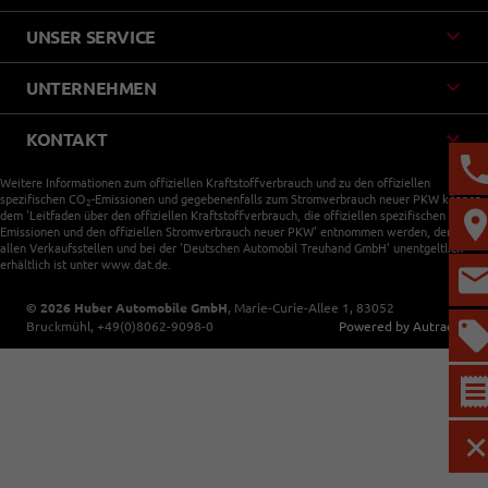
UNSER SERVICE
UNTERNEHMEN
KONTAKT
Weitere Informationen zum offiziellen Kraftstoffverbrauch und zu den offiziellen
spezifischen CO
-Emissionen und gegebenenfalls zum Stromverbrauch neuer PKW können
2
dem 'Leitfaden über den offiziellen Kraftstoffverbrauch, die offiziellen spezifischen CO
-
2
Emissionen und den offiziellen Stromverbrauch neuer PKW' entnommen werden, der an
allen Verkaufsstellen und bei der 'Deutschen Automobil Treuhand GmbH' unentgeltlich
erhältlich ist unter www.dat.de.
© 2026
Huber Automobile GmbH
,
Marie-Curie-Allee 1
,
83052
Bruckmühl,
+49(0)8062-9098-0
Powered by Autrado
M