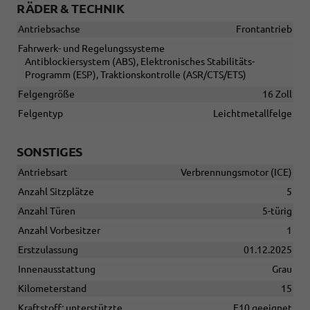
RÄDER & TECHNIK
Antriebsachse
Frontantrieb
Fahrwerk- und Regelungssysteme
Antiblockiersystem (ABS), Elektronisches Stabilitäts-
Programm (ESP), Traktionskontrolle (ASR/CTS/ETS)
Felgengröße
16 Zoll
Felgentyp
Leichtmetallfelge
SONSTIGES
Antriebsart
Verbrennungsmotor (ICE)
Anzahl Sitzplätze
5
Anzahl Türen
5-türig
Anzahl Vorbesitzer
1
Erstzulassung
01.12.2025
Innenausstattung
Grau
Kilometerstand
15
Kraftstoff: unterstützte
E10 geeignet