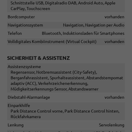
Schnittstelle USB, Digitalradio DAB, Android Auto, Apple
CarPlay, Touchscreen
Bordcomputer
vorhanden
Navigationssystem
Navigation, Navigation per Audio
Telefon
Bluetooth, Induktionsladen für Smartphones
Volldigitales Kombiinstrument (Virtual Cockpit)
vorhanden
SICHERHEIT & ASSISTENZ
Assistenzsysteme
Regensensor, Notbremsassistent (City-Safety),
Berganfahrassistent, Spurhalteassistent, Abstandstempomat
adaptiv (ACC), Verkehrzeichenerkennung,
Müdigkeitserkennungs-Sensor, Abstandswarner
Diebstahl-Alarmanlage
vorhanden
Einparkhilfe
Park Distance Control vorne, Park Distance Control hinten,
Rückfahrkamera
Lenkung
Servolenkung