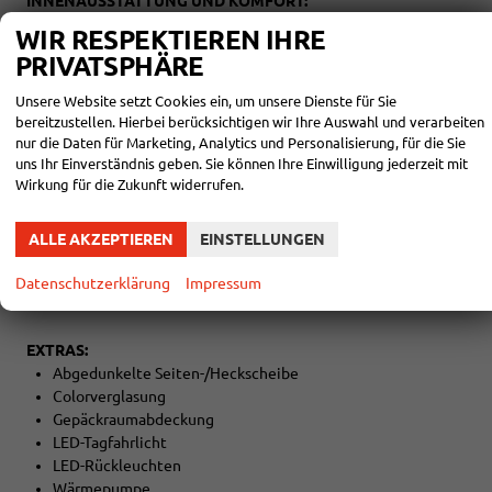
INNENAUSSTATTUNG UND KOMFORT:
Zentralverriegelung mit Funk
WIR RESPEKTIEREN IHRE
Keyless-Go
PRIVATSPHÄRE
Außenspiegel elektrisch verstellbar
Außenspiegel beheizbar
Unsere Website setzt Cookies ein, um unsere Dienste für Sie
Elektrische Fensterheber vorne und hinten
bereitzustellen. Hierbei berücksichtigen wir Ihre Auswahl und verarbeiten
Fahrersitz höhenverstellbar
nur die Daten für Marketing, Analytics und Personalisierung, für die Sie
Mittelarmlehne
uns Ihr Einverständnis geben. Sie können Ihre Einwilligung jederzeit mit
Wirkung für die Zukunft widerrufen.
Kindersitzvorbereitung (ISOFIX)
Rücksitzbank teilbar
4 Kopfstützen
ALLE AKZEPTIEREN
EINSTELLUNGEN
Multifunktionslenkrad
Lederlenkrad
Datenschutzerklärung
Impressum
Lenkrad höhenverstellbar
EXTRAS:
Abgedunkelte Seiten-/Heckscheibe
Colorverglasung
Gepäckraumabdeckung
LED-Tagfahrlicht
LED-Rückleuchten
Wärmepumpe