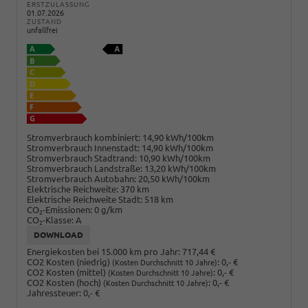
ERSTZULASSUNG
01.07.2026
ZUSTAND
unfallfrei
Stromverbrauch kombiniert:
14,90 kWh/100km
Stromverbrauch Innenstadt:
14,90 kWh/100km
Stromverbrauch Stadtrand:
10,90 kWh/100km
Stromverbrauch Landstraße:
13,20 kWh/100km
Stromverbrauch Autobahn:
20,50 kWh/100km
Elektrische Reichweite:
370 km
Elektrische Reichweite Stadt:
518 km
CO
-Emissionen:
0 g/km
2
CO
-Klasse:
A
2
DOWNLOAD
Energiekosten bei 15.000 km pro Jahr:
717,44 €
CO2 Kosten (niedrig)
:
0,- €
(Kosten Durchschnitt 10 Jahre)
CO2 Kosten (mittel)
:
0,- €
(Kosten Durchschnitt 10 Jahre)
CO2 Kosten (hoch)
:
0,- €
(Kosten Durchschnitt 10 Jahre)
Jahressteuer:
0,- €