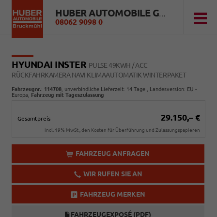
HUBER AUTOMOBILE GMBH
08062 9098 0
HYUNDAI INSTER
PULSE 49KWH / ACC
RÜCKFAHRKAMERA NAVI KLIMAAUTOMATIK WINTERPAKET
Fahrzeugnr.
:
114708
, unverbindliche Lieferzeit:
14 Tage
, Landesversion: EU -
Europa,
Fahrzeug mit Tageszulassung
29.150,– €
Gesamtpreis
incl. 19% MwSt., den Kosten für Überführung und Zulassungspapieren
FAHRZEUG ANFRAGEN
WIR RUFEN SIE AN
FAHRZEUG MERKEN
FAHRZEUGEXPOSÉ (PDF)