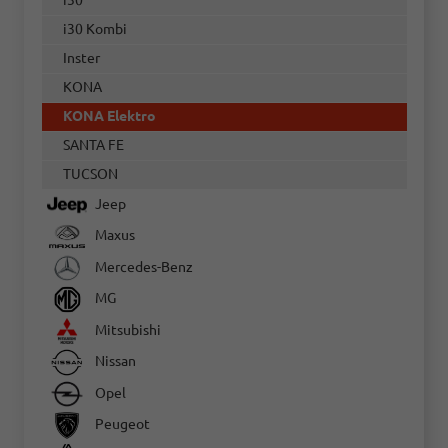
i30
i30 Kombi
Inster
KONA
KONA Elektro
SANTA FE
TUCSON
Jeep
Maxus
Mercedes-Benz
MG
Mitsubishi
Nissan
Opel
Peugeot