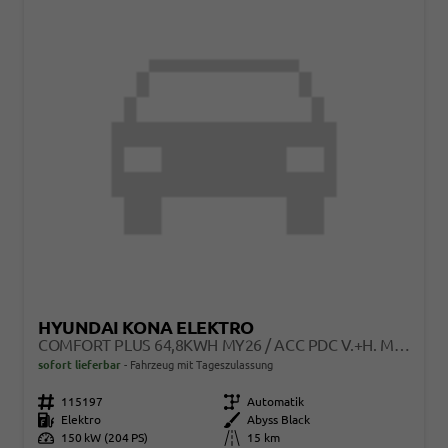
HYUNDAI KONA ELEKTRO
COMFORT PLUS 64,8KWH MY26 / ACC PDC V.+H. M. KAMERA KEYLESS SITZ & LENKR.HEIZ./ LED NAVI
sofort lieferbar
Fahrzeug mit Tageszulassung
Fahrzeugnr.
115197
Getriebe
Automatik
Kraftstoff
Elektro
Außenfarbe
Abyss Black
Leistung
150 kW (204 PS)
Kilometerstand
15 km