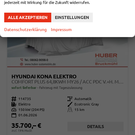
jederzeit mit Wirkung für die Zukunft widerrufen.
ALLE AKZEPTIEREN
EINSTELLUNGEN
Datenschutzerklärung
Impressum
HYUNDAI KONA ELEKTRO
COMFORT PLUS 64,8KWH MY26 / ACC PDC V.+H. M. KAMERA KEYLESS SITZ & LENKR.HEIZ./ LED NAVI
sofort lieferbar
Fahrzeug mit Tageszulassung
Fahrzeugnr.
114735
Getriebe
Automatik
Kraftstoff
Elektro
Außenfarbe
Ecotronic Gray
Leistung
150 kW (204 PS)
Kilometerstand
15 km
01.06.2026
35.700,– €
DETAILS
incl. 19% MwSt.