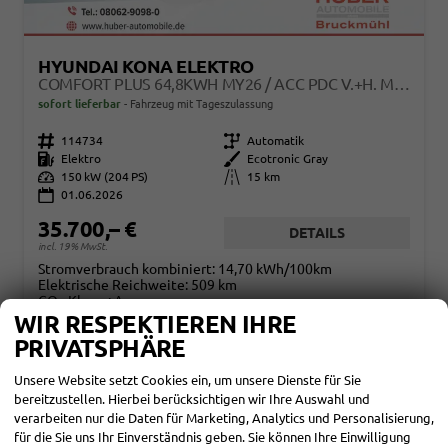
HYUNDAI KONA ELEKTRO
COMFORT PLUS 64,8KWH MY26 / ACC PDC V.+H. M. KAMERA KEYLESS SITZ & LENKR.HEIZ./ LED NAVI
sofort lieferbar
Fahrzeug mit Tageszulassung
Fahrzeugnr.
114734
Getriebe
Automatik
Kraftstoff
Elektro
Außenfarbe
Ecotronic Gray
Leistung
150 kW (204 PS)
Kilometerstand
15 km
01.06.2026
35.700,– €
DETAILS
incl. 19% MwSt.
Stromverbrauch kombiniert:
14,70 kWh/100km
Elektrische Reichweite:
509 km
CO
-Klasse:
A
2
CO
-Emissionen:
0 g/km
WIR RESPEKTIEREN IHRE
2
PRIVATSPHÄRE
Unsere Website setzt Cookies ein, um unsere Dienste für Sie
bereitzustellen. Hierbei berücksichtigen wir Ihre Auswahl und
verarbeiten nur die Daten für Marketing, Analytics und Personalisierung,
für die Sie uns Ihr Einverständnis geben. Sie können Ihre Einwilligung