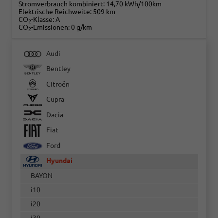
Stromverbrauch kombiniert:
14,70 kWh/100km
Elektrische Reichweite:
509 km
CO
-Klasse:
A
2
CO
-Emissionen:
0 g/km
2
Audi
Bentley
Citroën
Cupra
Dacia
Fiat
Ford
Hyundai
BAYON
i10
i20