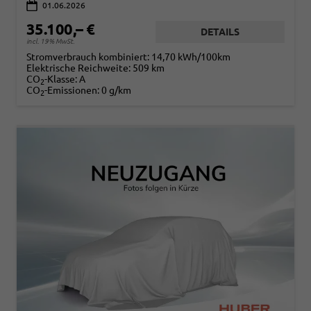
01.06.2026
35.100,– €
DETAILS
incl. 19% MwSt.
Stromverbrauch kombiniert:
14,70 kWh/100km
Elektrische Reichweite:
509 km
CO
-Klasse:
A
2
CO
-Emissionen:
0 g/km
2