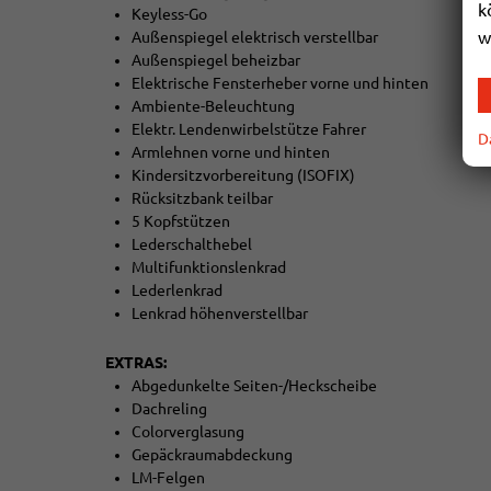
k
Keyless-Go
w
Außenspiegel elektrisch verstellbar
Außenspiegel beheizbar
Elektrische Fensterheber vorne und hinten
Ambiente-Beleuchtung
Elektr. Lendenwirbelstütze Fahrer
D
Armlehnen vorne und hinten
Kindersitzvorbereitung (ISOFIX)
Rücksitzbank teilbar
5 Kopfstützen
Lederschalthebel
Multifunktionslenkrad
Lederlenkrad
Lenkrad höhenverstellbar
EXTRAS:
Abgedunkelte Seiten-/Heckscheibe
Dachreling
Colorverglasung
Gepäckraumabdeckung
LM-Felgen