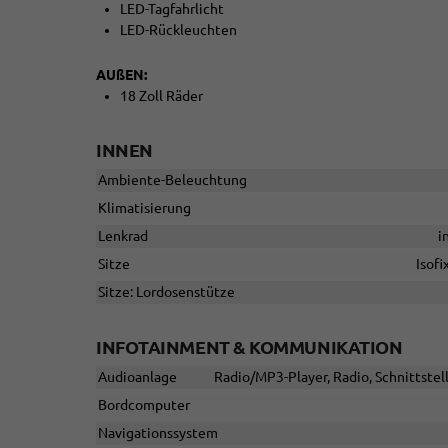
LED-Tagfahrlicht
LED-Rückleuchten
AUßEN:
18 Zoll Räder
INNEN
Ambiente-Beleuchtung
Klimatisierung
Lenkrad
i
Sitze
Isofi
Sitze: Lordosenstütze
INFOTAINMENT & KOMMUNIKATION
Audioanlage
Radio/MP3-Player, Radio, Schnittstel
Bordcomputer
Navigationssystem