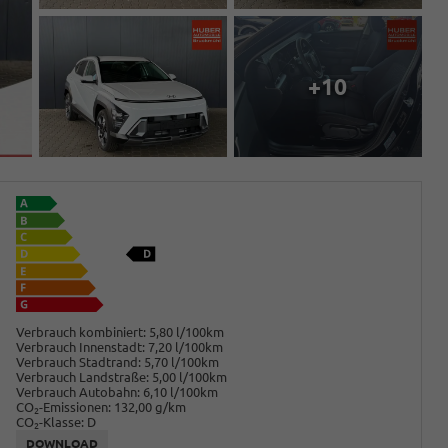
+10
Verbrauch kombiniert:
5,80 l/100km
Verbrauch Innenstadt:
7,20 l/100km
Verbrauch Stadtrand:
5,70 l/100km
Verbrauch Landstraße:
5,00 l/100km
Verbrauch Autobahn:
6,10 l/100km
CO
-Emissionen:
132,00 g/km
2
CO
-Klasse:
D
2
DOWNLOAD