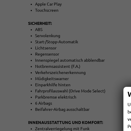
Apple Car Play
Touchscreen
SICHERHEIT:
ABS
Servolenkung
Start-/Stopp-Automatik
Lichtsensor
Regensensor
Innenspiegel automatisch abblendbar
Notbremsassistent (F.A.)
Verkehrszeichenerkennung
Müdigkeitswarner
Einparkhilfe hinten
Fahrprofilauswahl (Drive Mode Select)
Parkbremse elektrisch
6 Airbags
U
Beifahrer-Airbag ausschaltbar
b
v
INNENAUSSTATTUNG UND KOMFORT:
P
Zentralverriegelung mit Funk