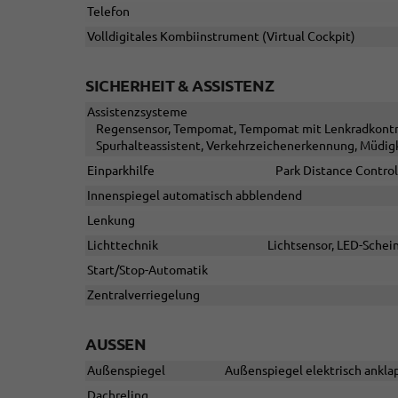
Telefon
Volldigitales Kombiinstrument (Virtual Cockpit)
SICHERHEIT & ASSISTENZ
Assistenzsysteme
Regensensor, Tempomat, Tempomat mit Lenkradkontroll
Spurhalteassistent, Verkehrzeichenerkennung, Müdig
Einparkhilfe
Park Distance Control
Innenspiegel automatisch abblendend
Lenkung
Lichttechnik
Lichtsensor, LED-Schein
Start/Stop-Automatik
Zentralverriegelung
AUSSEN
Außenspiegel
Außenspiegel elektrisch anklap
Dachreling