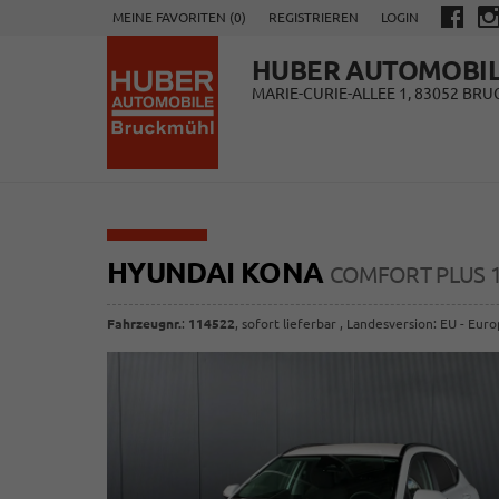
MEINE FAVORITEN (
0
)
REGISTRIEREN
LOGIN
HUBER AUTOMOBI
MARIE-CURIE-ALLEE 1, 83052 BR
HYUNDAI KONA
COMFORT PLUS 1.0
Fahrzeugnr.
:
114522
,
sofort lieferbar
, Landesversion: EU - Eur