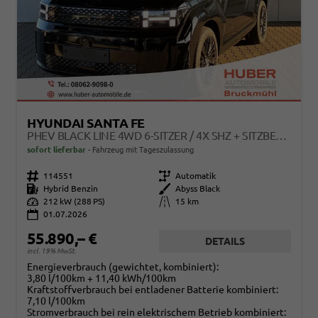
HYUNDAI SANTA FE
PHEV BLACK LINE 4WD 6-SITZER / 4X SHZ + SITZBELÜFTUNG ACC HEAD-UP 360° KAM. LEDER ALU 20"
sofort lieferbar
Fahrzeug mit Tageszulassung
Fahrzeugnr.
114551
Getriebe
Automatik
Kraftstoff
Hybrid Benzin
Außenfarbe
Abyss Black
Leistung
212 kW (288 PS)
Kilometerstand
15 km
01.07.2026
55.890,– €
DETAILS
incl. 19% MwSt.
Energieverbrauch (gewichtet, kombiniert):
3,80 l/100km + 11,40 kWh/100km
Kraftstoffverbrauch bei entladener Batterie kombiniert:
7,10 l/100km
Stromverbrauch bei rein elektrischem Betrieb kombiniert: