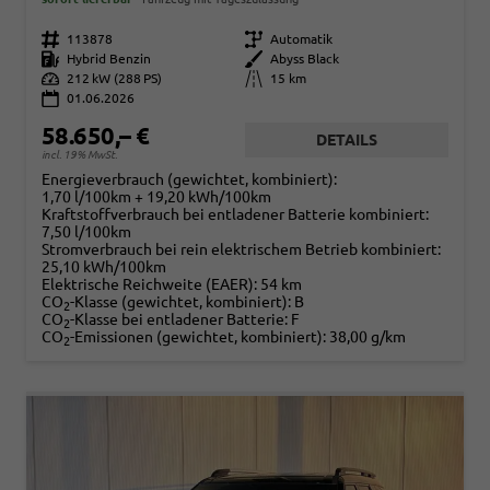
Fahrzeugnr.
113878
Getriebe
Automatik
Kraftstoff
Hybrid Benzin
Außenfarbe
Abyss Black
Leistung
212 kW (288 PS)
Kilometerstand
15 km
01.06.2026
58.650,– €
DETAILS
incl. 19% MwSt.
Energieverbrauch (gewichtet, kombiniert):
1,70 l/100km + 19,20 kWh/100km
Kraftstoffverbrauch bei entladener Batterie kombiniert:
7,50 l/100km
Stromverbrauch bei rein elektrischem Betrieb kombiniert:
25,10 kWh/100km
Elektrische Reichweite (EAER):
54 km
CO
-Klasse (gewichtet, kombiniert):
B
2
CO
-Klasse bei entladener Batterie:
F
2
CO
-Emissionen (gewichtet, kombiniert):
38,00 g/km
2