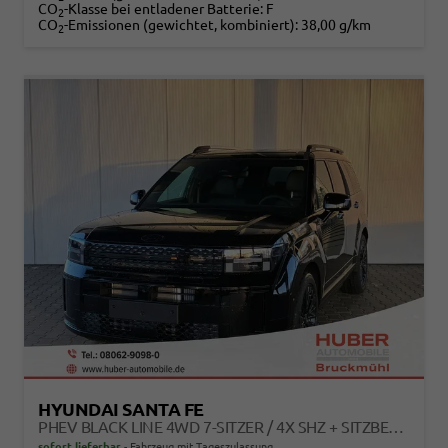
CO
-Klasse bei entladener Batterie:
F
2
CO
-Emissionen (gewichtet, kombiniert):
38,00 g/km
2
HYUNDAI SANTA FE
PHEV BLACK LINE 4WD 7-SITZER / 4X SHZ + SITZBELÜFTUNG ACC HEAD-UP 360° KAM. LEDER ALU 20"
sofort lieferbar
Fahrzeug mit Tageszulassung