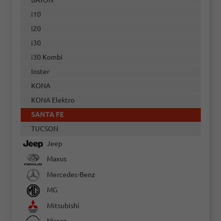
BAYON
i10
i20
i30
i30 Kombi
Inster
KONA
KONA Elektro
SANTA FE
TUCSON
Jeep
Maxus
Mercedes-Benz
MG
Mitsubishi