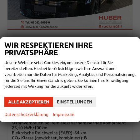
HYUNDAI SANTA FE
WIR RESPEKTIEREN IHRE
PHEV BLACK LINE 4WD 7-SITZER / 4X SHZ + SITZBELÜFTUNG ACC HEAD-UP 360° KAM. LEDER ALU 20"
PRIVATSPHÄRE
sofort lieferbar
Fahrzeug mit Tageszulassung
Unsere Website setzt Cookies ein, um unsere Dienste für Sie
Fahrzeugnr.
113877
Getriebe
Automatik
bereitzustellen. Hierbei berücksichtigen wir Ihre Auswahl und
Kraftstoff
Hybrid Benzin
Außenfarbe
Abyss Black
Leistung
212 kW (288 PS)
Kilometerstand
15 km
verarbeiten nur die Daten für Marketing, Analytics und Personalisierung,
01.06.2026
für die Sie uns Ihr Einverständnis geben. Sie können Ihre Einwilligung
jederzeit mit Wirkung für die Zukunft widerrufen.
58.650,– €
DETAILS
incl. 19% MwSt.
ALLE AKZEPTIEREN
EINSTELLUNGEN
Energieverbrauch (gewichtet, kombiniert):
1,70 l/100km + 19,20 kWh/100km
Kraftstoffverbrauch bei entladener Batterie kombiniert:
Datenschutzerklärung
Impressum
7,50 l/100km
Stromverbrauch bei rein elektrischem Betrieb kombiniert:
25,10 kWh/100km
Elektrische Reichweite (EAER):
54 km
CO
-Klasse (gewichtet, kombiniert):
B
2