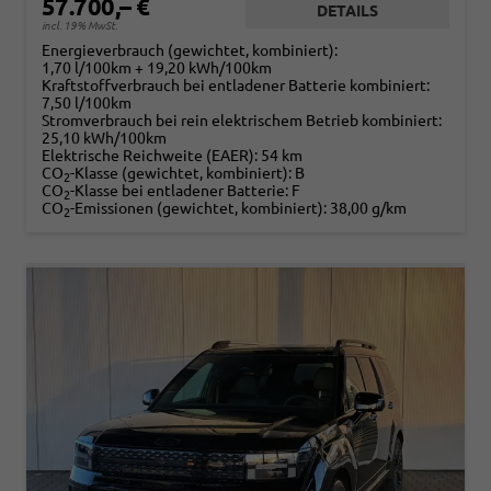
57.700,– €
DETAILS
incl. 19% MwSt.
Energieverbrauch (gewichtet, kombiniert):
1,70 l/100km + 19,20 kWh/100km
Kraftstoffverbrauch bei entladener Batterie kombiniert:
7,50 l/100km
Stromverbrauch bei rein elektrischem Betrieb kombiniert:
25,10 kWh/100km
Elektrische Reichweite (EAER):
54 km
CO
-Klasse (gewichtet, kombiniert):
B
2
CO
-Klasse bei entladener Batterie:
F
2
CO
-Emissionen (gewichtet, kombiniert):
38,00 g/km
2