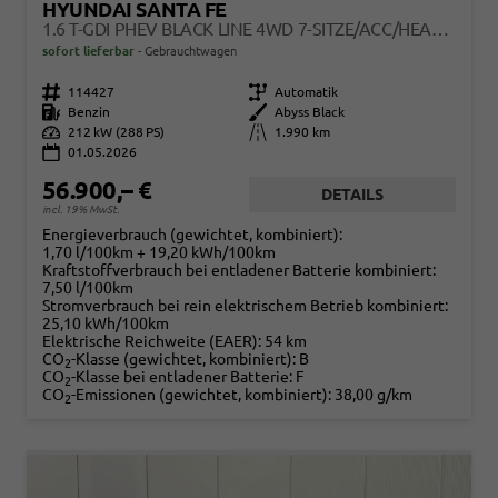
HYUNDAI SANTA FE
1.6 T-GDI PHEV BLACK LINE 4WD 7-SITZE/ACC/HEAD-UP/360°KAMERA/20ZOLL
sofort lieferbar
Gebrauchtwagen
Fahrzeugnr.
114427
Getriebe
Automatik
Kraftstoff
Benzin
Außenfarbe
Abyss Black
Leistung
212 kW (288 PS)
Kilometerstand
1.990 km
01.05.2026
56.900,– €
DETAILS
incl. 19% MwSt.
Energieverbrauch (gewichtet, kombiniert):
1,70 l/100km + 19,20 kWh/100km
Kraftstoffverbrauch bei entladener Batterie kombiniert:
7,50 l/100km
Stromverbrauch bei rein elektrischem Betrieb kombiniert:
25,10 kWh/100km
Elektrische Reichweite (EAER):
54 km
CO
-Klasse (gewichtet, kombiniert):
B
2
CO
-Klasse bei entladener Batterie:
F
2
CO
-Emissionen (gewichtet, kombiniert):
38,00 g/km
2