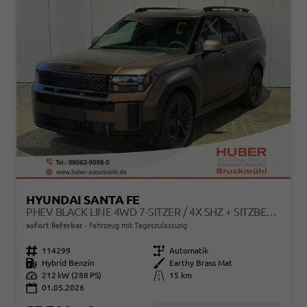
HYUNDAI SANTA FE
PHEV BLACK LINE 4WD 7-SITZER / 4X SHZ + SITZBELÜFTUNG ACC HEAD-UP 360° KAM. LEDER ALU 20"
sofort lieferbar
Fahrzeug mit Tageszulassung
Fahrzeugnr.
114299
Getriebe
Automatik
Kraftstoff
Hybrid Benzin
Außenfarbe
Earthy Brass Mat
Leistung
212 kW (288 PS)
Kilometerstand
15 km
01.05.2026