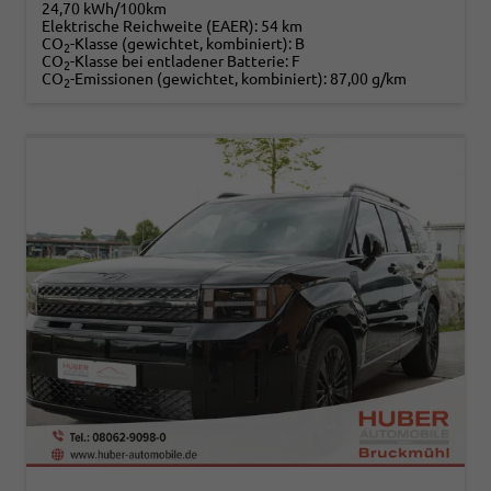
24,70 kWh/100km
Elektrische Reichweite (EAER):
54 km
CO
-Klasse (gewichtet, kombiniert):
B
2
CO
-Klasse bei entladener Batterie:
F
2
CO
-Emissionen (gewichtet, kombiniert):
87,00 g/km
2