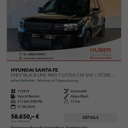
HYUNDAI SANTA FE
PHEV BLACK LINE 4WD 7-SITZER / 4X SHZ + SITZBELÜFTUNG ACC HEAD-UP 360° KAM. LEDER ALU 20"
sofort lieferbar
Fahrzeug mit Tageszulassung
Fahrzeugnr.
113879
Getriebe
Automatik
Kraftstoff
Hybrid Benzin
Außenfarbe
Abyss Black
Leistung
212 kW (288 PS)
Kilometerstand
15 km
01.06.2026
58.650,– €
DETAILS
incl. 19% MwSt.
Energieverbrauch (gewichtet, kombiniert):