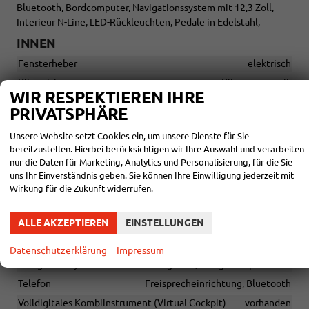
Bluetooth, Bordcomputer, Navigationssystem mit 12,3 Zoll,
Interieur N-Line, LED-Rückleuchten, Pedale in Edelstahl,
INNEN
Fensterheber
elektrisch
Klimatisierung
Klimaautomatik
WIR RESPEKTIEREN IHRE
Lenkrad
PRIVATSPHÄRE
in Leder, höhenverstellbar, mit Multifunktionen, mit
Lenkradheizung
Unsere Website setzt Cookies ein, um unsere Dienste für Sie
Sitze
Isofix (Kindersitzbefestigung), Sitzheizung
bereitzustellen. Hierbei berücksichtigen wir Ihre Auswahl und verarbeiten
nur die Daten für Marketing, Analytics und Personalisierung, für die Sie
Sitze: Verstellbarkeit
Höhenverstellbarer Fahrersitz
uns Ihr Einverständnis geben. Sie können Ihre Einwilligung jederzeit mit
Wirkung für die Zukunft widerrufen.
INFOTAINMENT & KOMMUNIKATION
ALLE AKZEPTIEREN
EINSTELLUNGEN
Audioanlage
Schnittstelle USB, Android Auto, Apple CarPlay
Bordcomputer
vorhanden
Datenschutzerklärung
Impressum
Navigationssystem
Navigation, Navigation per Audio
Telefon
Freisprecheinrichtung, Bluetooth
Volldigitales Kombiinstrument (Virtual Cockpit)
vorhanden