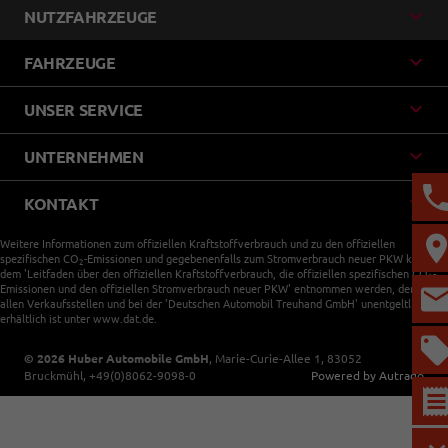
NUTZFAHRZEUGE
FAHRZEUGE
UNSER SERVICE
UNTERNEHMEN
KONTAKT
Weitere Informationen zum offiziellen Kraftstoffverbrauch und zu den offiziellen
spezifischen CO
-Emissionen und gegebenenfalls zum Stromverbrauch neuer PKW können
2
dem 'Leitfaden über den offiziellen Kraftstoffverbrauch, die offiziellen spezifischen CO
-
2
Emissionen und den offiziellen Stromverbrauch neuer PKW' entnommen werden, der an
allen Verkaufsstellen und bei der 'Deutschen Automobil Treuhand GmbH' unentgeltlich
erhältlich ist unter www.dat.de.
© 2026
Huber Automobile GmbH
,
Marie-Curie-Allee 1
,
83052
Bruckmühl,
+49(0)8062-9098-0
Powered by Autrado