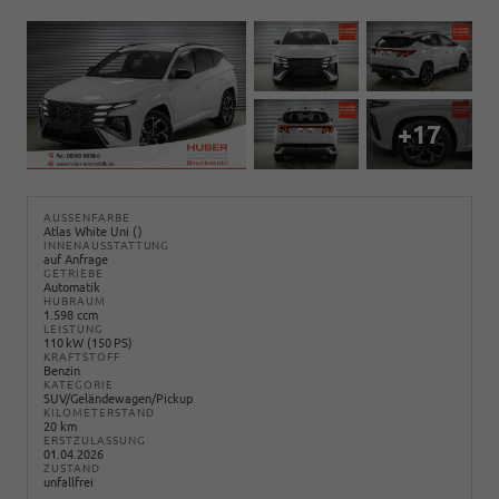
+17
AUSSENFARBE
Atlas White Uni ()
INNENAUSSTATTUNG
auf Anfrage
GETRIEBE
Automatik
HUBRAUM
1.598 ccm
LEISTUNG
110 kW (150 PS)
KRAFTSTOFF
Benzin
KATEGORIE
SUV/Geländewagen/Pickup
KILOMETERSTAND
20 km
ERSTZULASSUNG
01.04.2026
ZUSTAND
unfallfrei