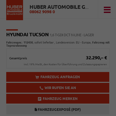
HUBER AUTOMOBILE GMBH
08062 9098 0
HYUNDAI TUCSON
1,6 T-GDI DCT N-LINE - LAGER
Fahrzeugnr.
:
112430
,
sofort lieferbar
, Landesversion: EU - Europa,
Fahrzeug mit
Tageszulassung
32.290,– €
Gesamtpreis
incl. 19% MwSt., den Kosten für Überführung und Zulassungspapieren
FAHRZEUG ANFRAGEN
WIR RUFEN SIE AN
FAHRZEUG MERKEN
FAHRZEUGEXPOSÉ (PDF)