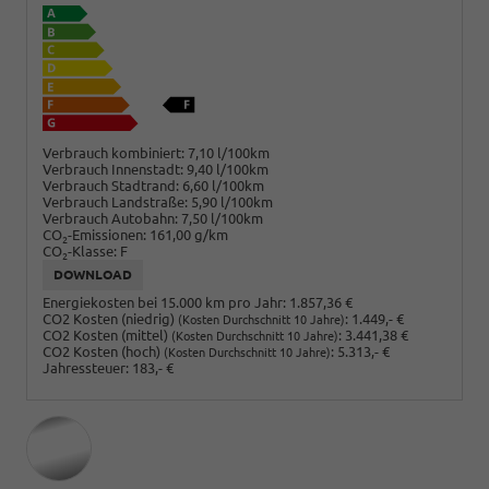
Verbrauch kombiniert:
7,10 l/100km
Verbrauch Innenstadt:
9,40 l/100km
Verbrauch Stadtrand:
6,60 l/100km
Verbrauch Landstraße:
5,90 l/100km
Verbrauch Autobahn:
7,50 l/100km
CO
-Emissionen:
161,00 g/km
2
CO
-Klasse:
F
2
DOWNLOAD
Energiekosten bei 15.000 km pro Jahr:
1.857,36 €
CO2 Kosten (niedrig)
:
1.449,- €
(Kosten Durchschnitt 10 Jahre)
CO2 Kosten (mittel)
:
3.441,38 €
(Kosten Durchschnitt 10 Jahre)
CO2 Kosten (hoch)
:
5.313,- €
(Kosten Durchschnitt 10 Jahre)
Jahressteuer:
183,- €