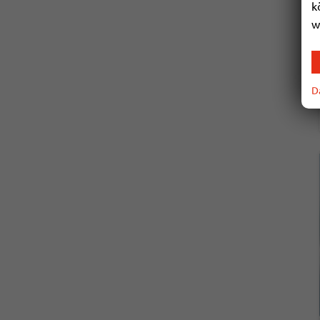
k
w
D