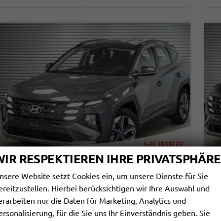
WIR RESPEKTIEREN IHRE PRIVATSPHÄRE
nsere Website setzt Cookies ein, um unsere Dienste für Sie
HYUNDAI TUCSON
H
ereitzustellen. Hierbei berücksichtigen wir Ihre Auswahl und
1,6 T-GDI DCT 2WD STYLE - LAGER
1,
erarbeiten nur die Daten für Marketing, Analytics und
unverbindliche Lieferzeit:
20.08.2026
Fahrzeug mit Tageszulassung
unv
ersonalisierung, für die Sie uns Ihr Einverständnis geben. Sie
Fahrzeugnr.
114798
Getriebe
Automatik
Fahrzeugnr.