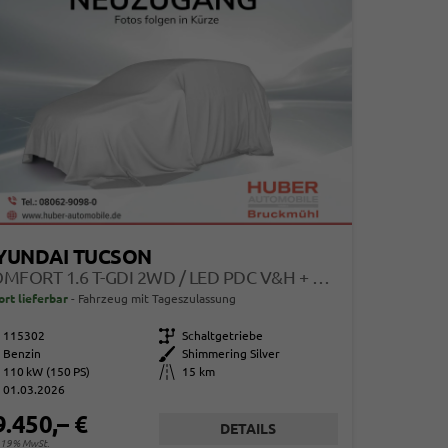
YUNDAI TUCSON
COMFORT 1.6 T-GDI 2WD / LED PDC V&H + KAMERA SITZ LENKRADHEIZUNG ALU 18"
ort lieferbar
Fahrzeug mit Tageszulassung
115302
Getriebe
Schaltgetriebe
Benzin
Außenfarbe
Shimmering Silver
110 kW (150 PS)
Kilometerstand
15 km
01.03.2026
9.450,– €
DETAILS
. 19% MwSt.