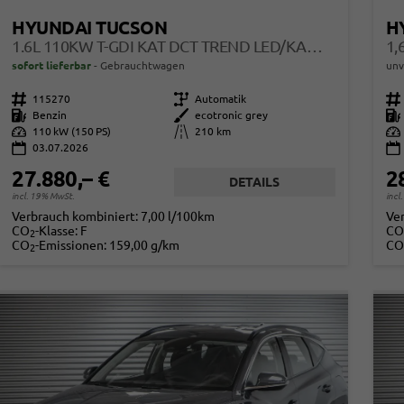
HYUNDAI TUCSON
H
1.6L 110KW T-GDI KAT DCT TREND LED/KAMERA/NAVI
1,
sofort lieferbar
Gebrauchtwagen
unv
Fahrzeugnr.
115270
Getriebe
Automatik
Fahrzeugnr.
Kraftstoff
Benzin
Außenfarbe
ecotronic grey
Kraftstoff
Leistung
110 kW (150 PS)
Kilometerstand
210 km
Leistung
03.07.2026
27.880,– €
2
DETAILS
incl. 19% MwSt.
incl
Verbrauch kombiniert:
7,00 l/100km
Ve
CO
-Klasse:
F
CO
2
CO
-Emissionen:
159,00 g/km
CO
2