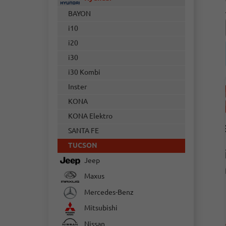
BAYON
i10
i20
i30
i30 Kombi
Inster
KONA
KONA Elektro
SANTA FE
TUCSON
Jeep
Maxus
Mercedes-Benz
Mitsubishi
Nissan