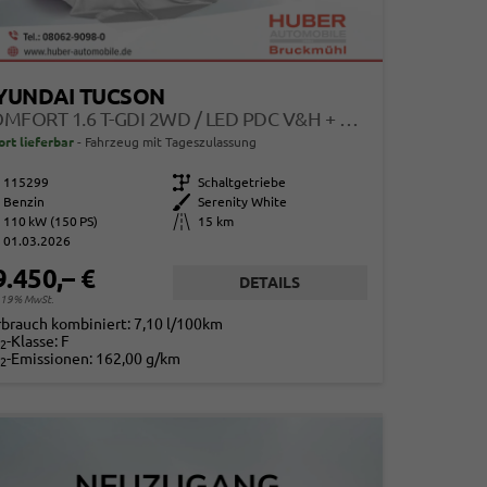
YUNDAI TUCSON
COMFORT 1.6 T-GDI 2WD / LED PDC V&H + KAMERA SITZ LENKRADHEIZUNG ALU 18"
ort lieferbar
Fahrzeug mit Tageszulassung
115299
Getriebe
Schaltgetriebe
Benzin
Außenfarbe
Serenity White
110 kW (150 PS)
Kilometerstand
15 km
01.03.2026
9.450,– €
DETAILS
. 19% MwSt.
rbrauch kombiniert:
7,10 l/100km
-Klasse:
F
2
-Emissionen:
162,00 g/km
2