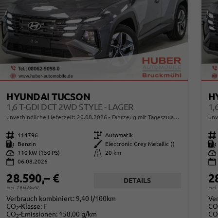
HYUNDAI TUCSON
H
1,6 T-GDI DCT 2WD STYLE - LAGER
1,
unverbindliche Lieferzeit:
20.08.2026
Fahrzeug mit Tageszulassung
unv
Fahrzeugnr.
114796
Getriebe
Automatik
Fahrzeugnr.
Kraftstoff
Benzin
Außenfarbe
Electronic Grey Metallic ()
Kraftstoff
Leistung
110 kW (150 PS)
Kilometerstand
20 km
Leistung
06.08.2026
28.590,– €
2
DETAILS
incl. 19% MwSt.
incl
Verbrauch kombiniert:
9,40 l/100km
Ve
CO
-Klasse:
F
CO
2
CO
-Emissionen:
158,00 g/km
CO
2