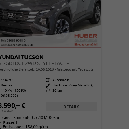
YUNDAI TUCSON
6 T-GDI DCT 2WD STYLE - LAGER
erbindliche Lieferzeit:
20.08.2026
Fahrzeug mit Tageszulassung
114797
Getriebe
Automatik
Benzin
Außenfarbe
Electronic Grey Metallic ()
110 kW (150 PS)
Kilometerstand
20 km
06.08.2026
8.590,– €
DETAILS
. 19% MwSt.
rbrauch kombiniert:
9,40 l/100km
-Klasse:
F
2
-Emissionen:
158,00 g/km
2