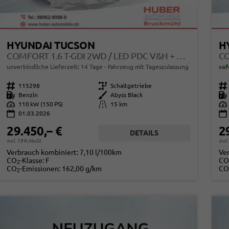
HYUNDAI TUCSON
H
COMFORT 1.6 T-GDI 2WD / LED PDC V&H + KAMERA SITZ LENKRADHEIZUNG ALU 18"
unverbindliche Lieferzeit:
14 Tage
Fahrzeug mit Tageszulassung
sof
Fahrzeugnr.
115298
Getriebe
Schaltgetriebe
Fahrzeugnr.
Kraftstoff
Benzin
Außenfarbe
Abyss Black
Kraftstoff
Leistung
110 kW (150 PS)
Kilometerstand
15 km
Leistung
01.03.2026
29.450,– €
2
DETAILS
incl. 19% MwSt.
incl
Verbrauch kombiniert:
7,10 l/100km
Ve
CO
-Klasse:
F
CO
2
CO
-Emissionen:
162,00 g/km
CO
2