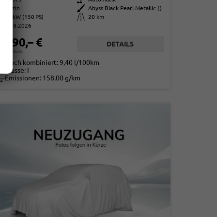
Benzin
Außenfarbe
Abyss Black Pearl Metallic ()
110 kW (150 PS)
Kilometerstand
20 km
06.08.2026
8.590,– €
DETAILS
. 19% MwSt.
rbrauch kombiniert:
9,40 l/100km
-Klasse:
F
2
-Emissionen:
158,00 g/km
2