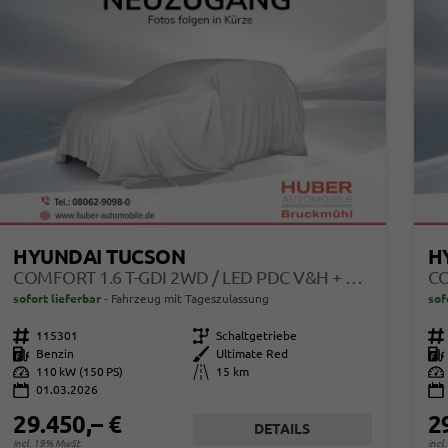
HYUNDAI TUCSON
H
COMFORT 1.6 T-GDI 2WD / LED PDC V&H + KAMERA SITZ LENKRADHEIZUNG ALU 18"
sofort lieferbar
Fahrzeug mit Tageszulassung
sof
Fahrzeugnr.
115301
Getriebe
Schaltgetriebe
Fahrzeugnr.
Kraftstoff
Benzin
Außenfarbe
Ultimate Red
Kraftstoff
Leistung
110 kW (150 PS)
Kilometerstand
15 km
Leistung
01.03.2026
29.450,– €
2
DETAILS
incl. 19% MwSt.
incl