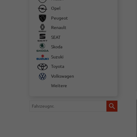
Opel
Peugeot
Renault
SEAT
Skoda
Suzuki
Toyota
Volkswagen
Weitere
Fahrzeugnr.