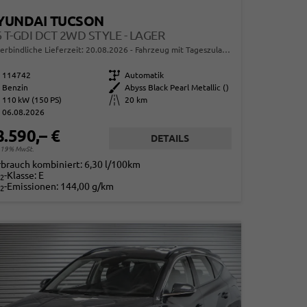
YUNDAI TUCSON
6 T-GDI DCT 2WD STYLE - LAGER
erbindliche Lieferzeit:
20.08.2026
Fahrzeug mit Tageszulassung
114742
Getriebe
Automatik
Benzin
Außenfarbe
Abyss Black Pearl Metallic ()
110 kW (150 PS)
Kilometerstand
20 km
06.08.2026
8.590,– €
DETAILS
. 19% MwSt.
rbrauch kombiniert:
6,30 l/100km
-Klasse:
E
2
-Emissionen:
144,00 g/km
2