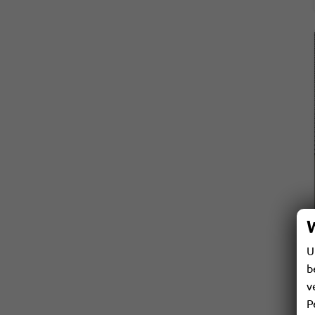
U
b
v
P