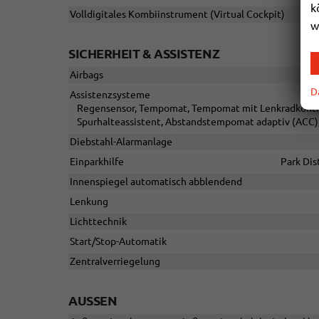
k
Volldigitales Kombiinstrument (Virtual Cockpit)
w
SICHERHEIT & ASSISTENZ
Airbags
D
Assistenzsysteme
Regensensor, Tempomat, Tempomat mit Lenkradkontroll
Spurhalteassistent, Abstandstempomat adaptiv (ACC)
Diebstahl-Alarmanlage
Einparkhilfe
Park Dis
Innenspiegel automatisch abblendend
Lenkung
Lichttechnik
Start/Stop-Automatik
Zentralverriegelung
AUSSEN