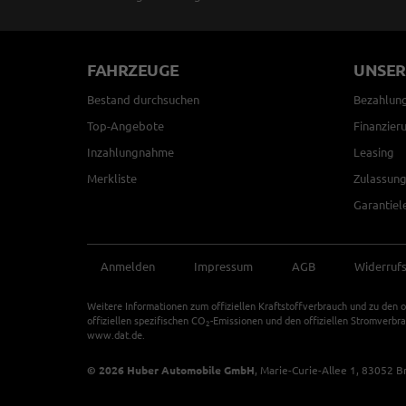
FAHRZEUGE
UNSER
Bestand durchsuchen
Bezahlun
Top-Angebote
Finanzier
Inzahlungnahme
Leasing
Merkliste
Zulassung
Garantiel
Anmelden
Impressum
AGB
Widerruf
Weitere Informationen zum offiziellen Kraftstoffverbrauch und zu den o
offiziellen spezifischen CO
-Emissionen und den offiziellen Stromverbr
2
www.dat.de.
© 2026
Huber Automobile GmbH
,
Marie-Curie-Allee 1
,
83052
B