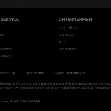
 SERVICE
UNTERNEHMEN
g
Unternehmen
ung
Werkstatt
Team
sservice
Ihre Vorteile
eistungen
sbelehrung
Datenschutz
Cookie-Einstellungen
ffiziellen spezifischen CO
-Emissionen und gegebenenfalls zum Stromverbrauch neuer PKW k
2
auch neuer PKW' entnommen werden, der an allen Verkaufsstellen und bei der 'Deutschen Au
ruckmühl,
+49(0)8062-9098-0