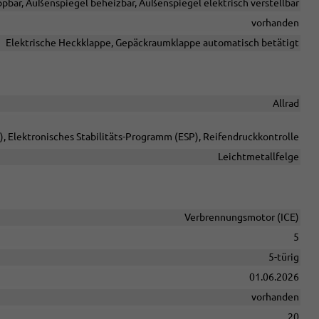
pbar, Außenspiegel beheizbar, Außenspiegel elektrisch verstellbar
vorhanden
Elektrische Heckklappe, Gepäckraumklappe automatisch betätigt
Allrad
, Elektronisches Stabilitäts-Programm (ESP), Reifendruckkontrolle
Leichtmetallfelge
Verbrennungsmotor (ICE)
5
5-türig
01.06.2026
vorhanden
20