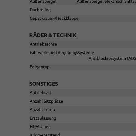
Außenspiegel
Außenspiegel elektrisch anklap
Dachreling
Gepäckraum-/Heckklappe
RÄDER & TECHNIK
Antriebsachse
Fahrwerk- und Regelungssysteme
Antiblockiersystem (ABS)
Felgentyp
SONSTIGES
Antriebsart
Anzahl Sitzplätze
Anzahl Türen
Erstzulassung
HU/AU neu
Kilometerstand