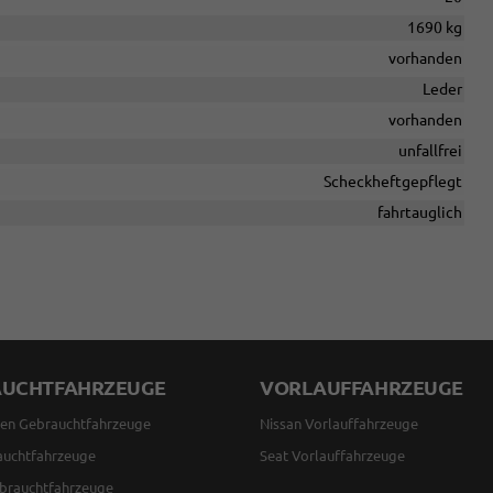
1690 kg
vorhanden
Leder
vorhanden
unfallfrei
Scheckheftgepflegt
fahrtauglich
AUCHTFAHRZEUGE
VORLAUFFAHRZEUGE
en Gebrauchtfahrzeuge
Nissan Vorlauffahrzeuge
auchtfahrzeuge
Seat Vorlauffahrzeuge
brauchtfahrzeuge