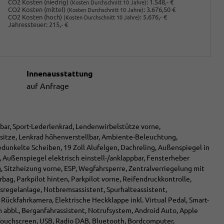
CO2 Kosten (niedrig)
:
1.548,- €
(Kosten Durchschnitt 10 Jahre)
CO2 Kosten (mittel)
:
3.676,50 €
(Kosten Durchschnitt 10 Jahre)
CO2 Kosten (hoch)
:
5.676,- €
(Kosten Durchschnitt 10 Jahre)
Jahressteuer:
215,- €
Innenausstattung
auf Anfrage
lbar, Sport-Lederlenkrad, Lendenwirbelstütze vorne,
tsitze, Lenkrad höhenverstellbar, Ambiente-Beleuchtung,
edunkelte Scheiben, 19 Zoll Alufelgen, Dachreling, Außenspiegel in
 Außenspiegel elektrisch einstell-/anklappbar, Fensterheber
, Sitzheizung vorne, ESP, Wegfahrsperre, Zentralverriegelung mit
bag, Parkpilot hinten, Parkpilot vorne, Reifendruckkontrolle,
sregelanlage, Notbremsassistent, Spurhalteassistent,
 Rückfahrkamera, Elektrische Heckklappe inkl. Virtual Pedal, Smart-
abbl., Berganfahrassistent, Notrufsystem, Android Auto, Apple
 Touchscreen, USB, Radio DAB, Bluetooth, Bordcomputer,