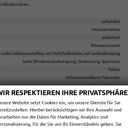
D-Rückleuchten,
vorhanden
Mittelarmlehne
elektrisch
Klimaautomatik
n Leder, höhenverstellbar, mit Multifunktionen, mit Lenkradheizung
Isofix (Kindersitzbefestigung), Sitzheizung, Sportsitze
Fahrer
Höhenverstellbarer Fahrersitz
WIR RESPEKTIEREN IHRE PRIVATSPHÄRE
le USB, Digitalradio DAB, Android Auto, Apple CarPlay, Touchscreen
nsere Website setzt Cookies ein, um unsere Dienste für Sie
ereitzustellen. Hierbei berücksichtigen wir Ihre Auswahl und
vorhanden
erarbeiten nur die Daten für Marketing, Analytics und
Navigation, Navigation per Audio
ersonalisierung, für die Sie uns Ihr Einverständnis geben. Sie
reisprecheinrichtung, Bluetooth, Induktionsladen für Smartphones