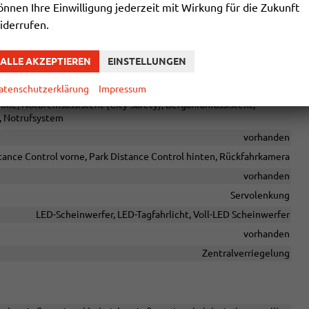
önnen Ihre Einwilligung jederzeit mit Wirkung für die Zukunft
vorhanden
iderrufen.
ALLE AKZEPTIEREN
EINSTELLUNGEN
Seitenairbags Vorne
atenschutzerklärung
Impressum
e, Notbremsassistent (City-Safety), Berganfahrassistent,
, Notrufsystem
vorhanden
tance Control vorne, Park Distance Control hinten, Rückfahrkamera
vorhanden
Servolenkung
LED-Scheinwerfer, LED-Tagfahrlicht, Voll-LED Scheinwerfer
vorhanden
Zentralverriegelung