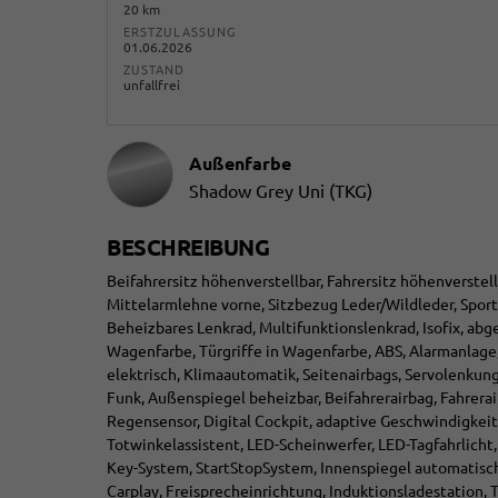
20 km
ERSTZULASSUNG
01.06.2026
ZUSTAND
unfallfrei
Außenfarbe
Shadow Grey Uni (TKG)
BESCHREIBUNG
Beifahrersitz höhenverstellbar, Fahrersitz höhenverstel
Mittelarmlehne vorne, Sitzbezug Leder/Wildleder, Spor
Beheizbares Lenkrad, Multifunktionslenkrad, Isofix, abg
Wagenfarbe, Türgriffe in Wagenfarbe, ABS, Alarmanlage,
elektrisch, Klimaautomatik, Seitenairbags, Servolenkung
Funk, Außenspiegel beheizbar, Beifahrerairbag, Fahrerair
Regensensor, Digital Cockpit, adaptive Geschwindigkeit
Totwinkelassistent, LED-Scheinwerfer, LED-Tagfahrlicht,
Key-System, StartStopSystem, Innenspiegel automatisch 
Carplay, Freisprecheinrichtung, Induktionsladestation,