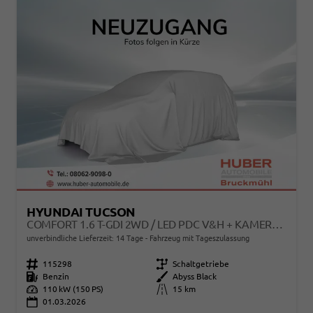
HYUNDAI TUCSON
COMFORT 1.6 T-GDI 2WD / LED PDC V&H + KAMERA SITZ LENKRADHEIZUNG ALU 18"
unverbindliche Lieferzeit:
14 Tage
Fahrzeug mit Tageszulassung
Fahrzeugnr.
115298
Getriebe
Schaltgetriebe
Kraftstoff
Benzin
Außenfarbe
Abyss Black
Leistung
110 kW (150 PS)
Kilometerstand
15 km
01.03.2026