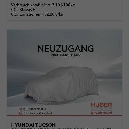
Verbrauch kombiniert:
7,10 l/100km
CO
-Klasse:
F
2
CO
-Emissionen:
162,00 g/km
2
HYUNDAI TUCSON