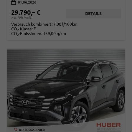
01.06.2026
29.790,– €
DETAILS
incl. 19% MwSt.
Verbrauch kombiniert:
7,00 l/100km
CO
-Klasse:
F
2
CO
-Emissionen:
159,00 g/km
2