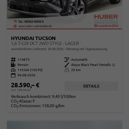
HYUNDAI TUCSON
1,6 T-GDI DCT 2WD STYLE - LAGER
unverbindliche Lieferzeit:
20.08.2026
Fahrzeug mit Tageszulassung
Fahrzeugnr.
114873
Getriebe
Automatik
Kraftstoff
Benzin
Außenfarbe
Abyss Black Pearl Metallic ()
Leistung
110 kW (150 PS)
Kilometerstand
20 km
06.08.2026
28.590,– €
DETAILS
incl. 19% MwSt.
Verbrauch kombiniert:
9,40 l/100km
CO
-Klasse:
F
2
CO
-Emissionen:
158,00 g/km
2