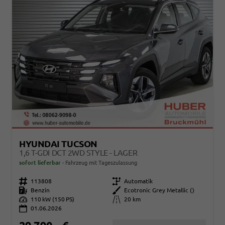
HYUNDAI TUCSON
1,6 T-GDI DCT 2WD STYLE - LAGER
sofort lieferbar
Fahrzeug mit Tageszulassung
Fahrzeugnr.
113808
Getriebe
Automatik
Kraftstoff
Benzin
Außenfarbe
Ecotronic Grey Metallic ()
Leistung
110 kW (150 PS)
Kilometerstand
20 km
01.06.2026