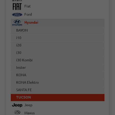
Fiat
Ford
Hyundai
BAYON
i10
i20
i30
i30 Kombi
Inster
KONA
KONA Elektro
SANTA FE
TUCSON
Jeep
Maxus