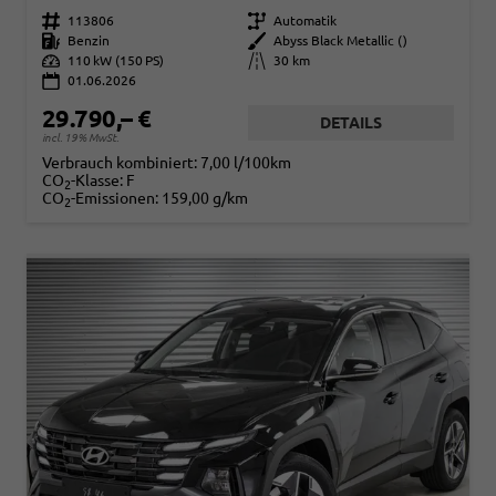
Fahrzeugnr.
113806
Getriebe
Automatik
Kraftstoff
Benzin
Außenfarbe
Abyss Black Metallic ()
Leistung
110 kW (150 PS)
Kilometerstand
30 km
01.06.2026
29.790,– €
DETAILS
incl. 19% MwSt.
Verbrauch kombiniert:
7,00 l/100km
CO
-Klasse:
F
2
CO
-Emissionen:
159,00 g/km
2