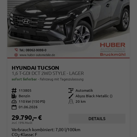
HYUNDAI TUCSON
1,6 T-GDI DCT 2WD STYLE - LAGER
sofort lieferbar
Fahrzeug mit Tageszulassung
Fahrzeugnr.
113805
Getriebe
Automatik
Kraftstoff
Benzin
Außenfarbe
Abyss Black Metallic ()
Leistung
110 kW (150 PS)
Kilometerstand
20 km
01.06.2026
29.790,– €
DETAILS
incl. 19% MwSt.
Verbrauch kombiniert:
7,00 l/100km
CO
-Klasse:
F
2