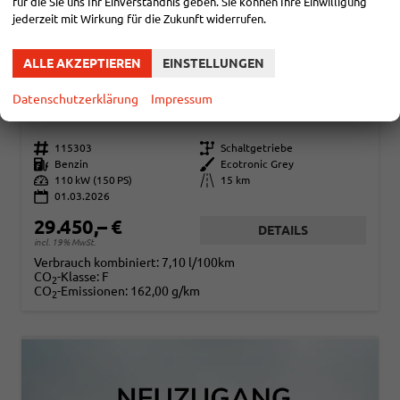
für die Sie uns Ihr Einverständnis geben. Sie können Ihre Einwilligung
jederzeit mit Wirkung für die Zukunft widerrufen.
ALLE AKZEPTIEREN
EINSTELLUNGEN
HYUNDAI TUCSON
COMFORT 1.6 T-GDI 2WD / LED PDC V&H + KAMERA SITZ LENKRADHEIZUNG ALU 18"
Datenschutzerklärung
Impressum
sofort lieferbar
Fahrzeug mit Tageszulassung
Fahrzeugnr.
115303
Getriebe
Schaltgetriebe
Kraftstoff
Benzin
Außenfarbe
Ecotronic Grey
Leistung
110 kW (150 PS)
Kilometerstand
15 km
01.03.2026
29.450,– €
DETAILS
incl. 19% MwSt.
Verbrauch kombiniert:
7,10 l/100km
CO
-Klasse:
F
2
CO
-Emissionen:
162,00 g/km
2