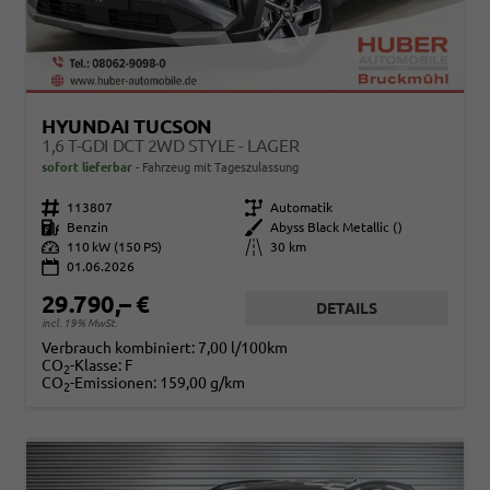
HYUNDAI TUCSON
1,6 T-GDI DCT 2WD STYLE - LAGER
sofort lieferbar
Fahrzeug mit Tageszulassung
Fahrzeugnr.
113807
Getriebe
Automatik
Kraftstoff
Benzin
Außenfarbe
Abyss Black Metallic ()
Leistung
110 kW (150 PS)
Kilometerstand
30 km
01.06.2026
29.790,– €
DETAILS
incl. 19% MwSt.
Verbrauch kombiniert:
7,00 l/100km
CO
-Klasse:
F
2
CO
-Emissionen:
159,00 g/km
2