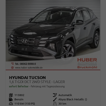
HYUNDAI TUCSON
1,6 T-GDI DCT 2WD STYLE - LAGER
sofort lieferbar
Fahrzeug mit Tageszulassung
Fahrzeugnr.
113802
Getriebe
Automatik
Kraftstoff
Benzin
Außenfarbe
Abyss Black Metallic ()
Leistung
110 kW (150 PS)
Kilometerstand
30 km