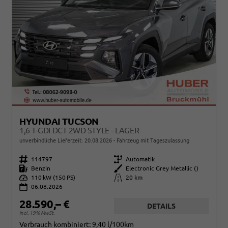
HYUNDAI TUCSON
1,6 T-GDI DCT 2WD STYLE - LAGER
unverbindliche Lieferzeit:
20.08.2026
Fahrzeug mit Tageszulassung
Fahrzeugnr.
114797
Getriebe
Automatik
Kraftstoff
Benzin
Außenfarbe
Electronic Grey Metallic ()
Leistung
110 kW (150 PS)
Kilometerstand
20 km
06.08.2026
28.590,– €
DETAILS
incl. 19% MwSt.
Verbrauch kombiniert:
9,40 l/100km