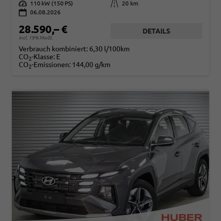
Leistung
110 kW (150 PS)
Kilometerstand
20 km
06.08.2026
28.590,– €
DETAILS
incl. 19% MwSt.
Verbrauch kombiniert:
6,30 l/100km
CO
-Klasse:
E
2
CO
-Emissionen:
144,00 g/km
2