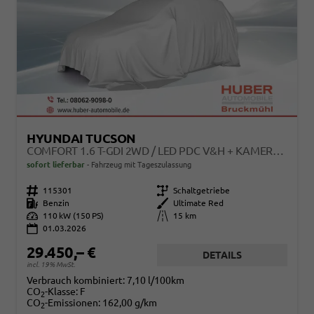
HYUNDAI TUCSON
COMFORT 1.6 T-GDI 2WD / LED PDC V&H + KAMERA SITZ LENKRADHEIZUNG ALU 18"
sofort lieferbar
Fahrzeug mit Tageszulassung
Fahrzeugnr.
115301
Getriebe
Schaltgetriebe
Kraftstoff
Benzin
Außenfarbe
Ultimate Red
Leistung
110 kW (150 PS)
Kilometerstand
15 km
01.03.2026
29.450,– €
DETAILS
incl. 19% MwSt.
Verbrauch kombiniert:
7,10 l/100km
CO
-Klasse:
F
2
CO
-Emissionen:
162,00 g/km
2