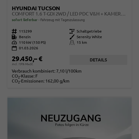
HYUNDAI TUCSON
COMFORT 1.6 T-GDI 2WD / LED PDC V&H + KAMERA SITZ LENKRADHEIZUNG ALU 18"
sofort lieferbar
Fahrzeug mit Tageszulassung
Fahrzeugnr.
115299
Getriebe
Schaltgetriebe
Kraftstoff
Benzin
Außenfarbe
Serenity White
Leistung
110 kW (150 PS)
Kilometerstand
15 km
01.03.2026
29.450,– €
DETAILS
incl. 19% MwSt.
Verbrauch kombiniert:
7,10 l/100km
CO
-Klasse:
F
2
CO
-Emissionen:
162,00 g/km
2