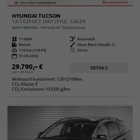
HYUNDAI TUCSON
1,6 T-GDI DCT 2WD STYLE - LAGER
sofort lieferbar
Fahrzeug mit Tageszulassung
Fahrzeugnr.
113804
Getriebe
Automatik
Kraftstoff
Benzin
Außenfarbe
Abyss Black Metallic ()
Leistung
110 kW (150 PS)
Kilometerstand
30 km
01.06.2026
29.790,– €
DETAILS
incl. 19% MwSt.
Verbrauch kombiniert:
7,00 l/100km
CO
-Klasse:
F
2
CO
-Emissionen:
159,00 g/km
2