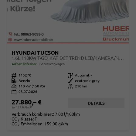
HYUNDAI TUCSON
1.6L 110KW T-GDI KAT DCT TREND LED/KAMERA/NAVI
sofort lieferbar
Gebrauchtwagen
Fahrzeugnr.
115270
Getriebe
Automatik
Kraftstoff
Benzin
Außenfarbe
ecotronic grey
Leistung
110 kW (150 PS)
Kilometerstand
210 km
03.07.2026
27.880,– €
DETAILS
incl. 19% MwSt.
Verbrauch kombiniert:
7,00 l/100km
CO
-Klasse:
F
2
CO
-Emissionen:
159,00 g/km
2