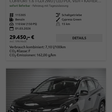
COMFORT 1.6 T-GDI 2WD / LED PDC V&H + KAMERA SITZ LENKRADHEIZUNG ALU 18"
sofort lieferbar
Fahrzeug mit Tageszulassung
Fahrzeugnr.
115305
Getriebe
Schaltgetriebe
Kraftstoff
Benzin
Außenfarbe
Cypress Green
Leistung
110 kW (150 PS)
Kilometerstand
15 km
01.03.2026
29.450,– €
DETAILS
incl. 19% MwSt.
Verbrauch kombiniert:
7,10 l/100km
CO
-Klasse:
F
2
CO
-Emissionen:
162,00 g/km
2