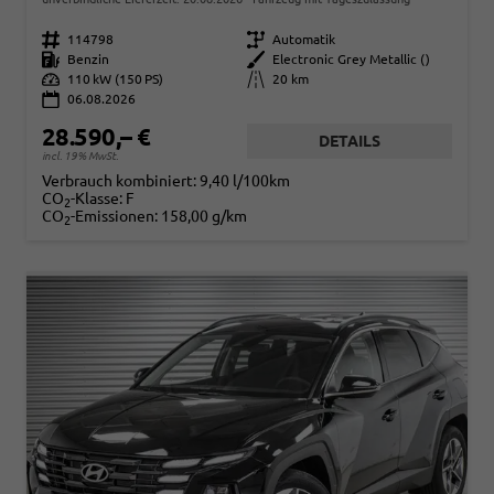
Fahrzeugnr.
114798
Getriebe
Automatik
Kraftstoff
Benzin
Außenfarbe
Electronic Grey Metallic ()
Leistung
110 kW (150 PS)
Kilometerstand
20 km
06.08.2026
28.590,– €
DETAILS
incl. 19% MwSt.
Verbrauch kombiniert:
9,40 l/100km
CO
-Klasse:
F
2
CO
-Emissionen:
158,00 g/km
2