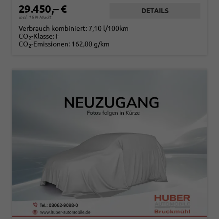
29.450,– €
DETAILS
incl. 19% MwSt.
Verbrauch kombiniert:
7,10 l/100km
CO
-Klasse:
F
2
CO
-Emissionen:
162,00 g/km
2