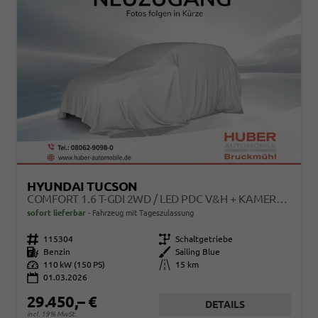
HYUNDAI TUCSON
COMFORT 1.6 T-GDI 2WD / LED PDC V&H + KAMERA SITZ LENKRADHEIZUNG ALU 18"
sofort lieferbar
Fahrzeug mit Tageszulassung
Fahrzeugnr.
115304
Getriebe
Schaltgetriebe
Kraftstoff
Benzin
Außenfarbe
Sailing Blue
Leistung
110 kW (150 PS)
Kilometerstand
15 km
01.03.2026
29.450,– €
DETAILS
incl. 19% MwSt.