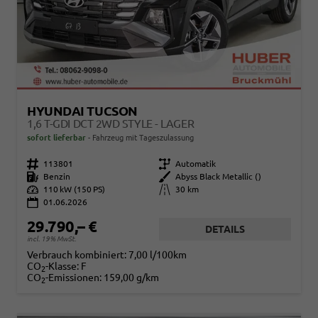
HYUNDAI TUCSON
1,6 T-GDI DCT 2WD STYLE - LAGER
sofort lieferbar
Fahrzeug mit Tageszulassung
Fahrzeugnr.
113801
Getriebe
Automatik
Kraftstoff
Benzin
Außenfarbe
Abyss Black Metallic ()
Leistung
110 kW (150 PS)
Kilometerstand
30 km
01.06.2026
29.790,– €
DETAILS
incl. 19% MwSt.
Verbrauch kombiniert:
7,00 l/100km
CO
-Klasse:
F
2
CO
-Emissionen:
159,00 g/km
2