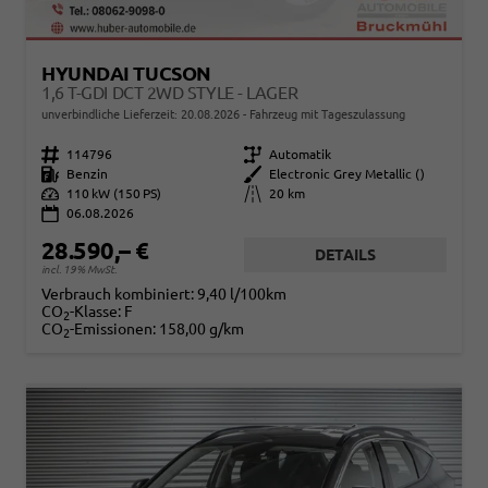
HYUNDAI TUCSON
1,6 T-GDI DCT 2WD STYLE - LAGER
unverbindliche Lieferzeit:
20.08.2026
Fahrzeug mit Tageszulassung
Fahrzeugnr.
114796
Getriebe
Automatik
Kraftstoff
Benzin
Außenfarbe
Electronic Grey Metallic ()
Leistung
110 kW (150 PS)
Kilometerstand
20 km
06.08.2026
28.590,– €
DETAILS
incl. 19% MwSt.
Verbrauch kombiniert:
9,40 l/100km
CO
-Klasse:
F
2
CO
-Emissionen:
158,00 g/km
2