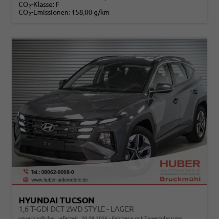
CO
-Klasse:
F
2
CO
-Emissionen:
158,00 g/km
2
HYUNDAI TUCSON
1,6 T-GDI DCT 2WD STYLE - LAGER
unverbindliche Lieferzeit:
20.08.2026
Fahrzeug mit Tageszulassung