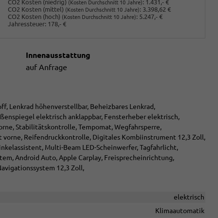
CO2 Kosten (niedrig)
:
1.431,- €
(Kosten Durchschnitt 10 Jahre)
CO2 Kosten (mittel)
:
3.398,62 €
(Kosten Durchschnitt 10 Jahre)
CO2 Kosten (hoch)
:
5.247,- €
(Kosten Durchschnitt 10 Jahre)
Jahressteuer:
178,- €
Innenausstattung
auf Anfrage
off, Lenkrad höhenverstellbar, Beheizbares Lenkrad,
Außenspiegel elektrisch anklappbar, Fensterheber elektrisch,
orne, Stabilitätskontrolle, Tempomat, Wegfahrsperre,
ot vorne, Reifendruckkontrolle, Digitales Kombiinstrument 12,3 Zoll,
kelassistent, Multi-Beam LED-Scheinwerfer, Tagfahrlicht,
em, Android Auto, Apple Carplay, Freisprecheinrichtung,
avigationssystem 12,3 Zoll,
elektrisch
Klimaautomatik