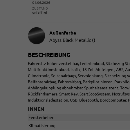
01.06.2026
ZUSTAND
unfallfrei
Außenfarbe
Abyss Black Metallic ()
BESCHREIBUNG
Fahrersitz höhenverstellbar, Lederlenkrad, Sitzbezug St
Multifunktionslenkrad, Isofix, 18 Zoll Alufelgen , ABS, 
Climatronic, Seitenairbags, Servolenkung, Sitzheizung v
Beifahrerairbag, Fahrerairbag, Parkpilot hinten, Parkpil
Anhängekupplung abnehmbar, Spurhalteassistent, Totwin
Rückfahrkamera, Smart Key, StartStopSystem, Notrufsyst
Induktionsladestation, USB, Bluetooth, Bordcomputer, N
INNEN
Fensterheber
Klimatisierung