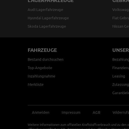
Audi Lagerfahrzeuge
Volkswag
Hyundai Lagerfahrzeuge
Fiat Gebr
Skoda Lagerfahrzeuge
Nissan Ge
FAHRZEUGE
UNSER
Bestand durchsuchen
Bezahlun
Top-Angebote
Finanzier
Inzahlungnahme
Leasing
Merkliste
Zulassung
Garantiel
Anmelden
Impressum
AGB
Widerruf
Weitere Informationen zum offiziellen Kraftstoffverbrauch und zu den o