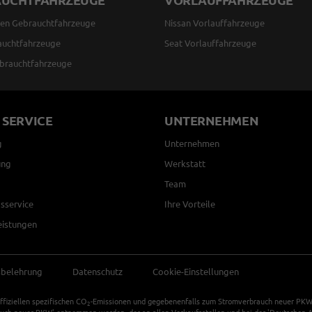
en Gebrauchtfahrzeuge
Nissan Vorlauffahrzeuge
auchtfahrzeuge
Seat Vorlauffahrzeuge
brauchtfahrzeuge
 SERVICE
UNTERNEHMEN
g
Unternehmen
ung
Werkstatt
Team
sservice
Ihre Vorteile
eistungen
sbelehrung
Datenschutz
Cookie-Einstellungen
ffiziellen spezifischen CO
-Emissionen und gegebenenfalls zum Stromverbrauch neuer PKW k
2