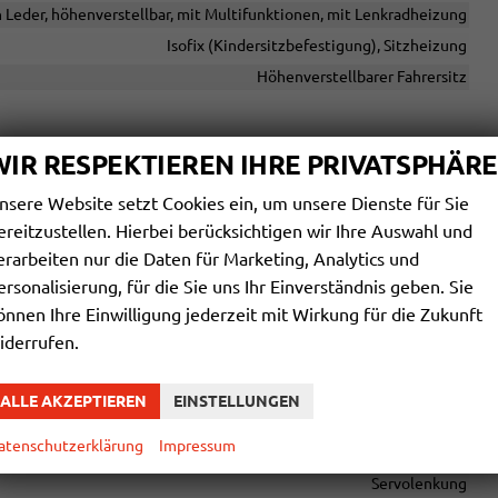
n Leder, höhenverstellbar, mit Multifunktionen, mit Lenkradheizung
Isofix (Kindersitzbefestigung), Sitzheizung
Höhenverstellbarer Fahrersitz
WIR RESPEKTIEREN IHRE PRIVATSPHÄRE
Schnittstelle USB, Android Auto, Apple CarPlay
vorhanden
nsere Website setzt Cookies ein, um unsere Dienste für Sie
ereitzustellen. Hierbei berücksichtigen wir Ihre Auswahl und
Navigation, Navigation per Audio
erarbeiten nur die Daten für Marketing, Analytics und
reisprecheinrichtung, Bluetooth, Induktionsladen für Smartphones
ersonalisierung, für die Sie uns Ihr Einverständnis geben. Sie
vorhanden
önnen Ihre Einwilligung jederzeit mit Wirkung für die Zukunft
iderrufen.
Seitenairbags Vorne
ALLE AKZEPTIEREN
EINSTELLUNGEN
empomat mit Lenkradkontrolle, Spurhalteassistent, Notrufsystem
atenschutzerklärung
Impressum
tance Control vorne, Park Distance Control hinten, Rückfahrkamera
Servolenkung