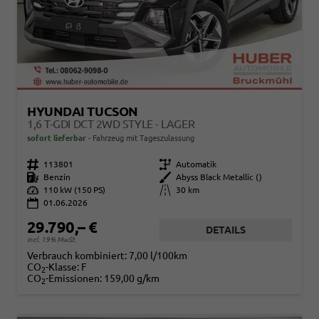
HYUNDAI TUCSON
1,6 T-GDI DCT 2WD STYLE - LAGER
sofort lieferbar
Fahrzeug mit Tageszulassung
Fahrzeugnr.
113801
Getriebe
Automatik
Kraftstoff
Benzin
Außenfarbe
Abyss Black Metallic ()
Leistung
110 kW (150 PS)
Kilometerstand
30 km
01.06.2026
29.790,– €
DETAILS
incl. 19% MwSt.
Verbrauch kombiniert:
7,00 l/100km
CO
-Klasse:
F
2
CO
-Emissionen:
159,00 g/km
2