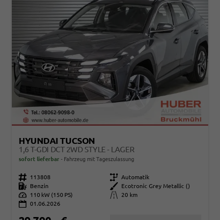
HYUNDAI TUCSON
1,6 T-GDI DCT 2WD STYLE - LAGER
sofort lieferbar
Fahrzeug mit Tageszulassung
Fahrzeugnr.
113808
Getriebe
Automatik
Kraftstoff
Benzin
Außenfarbe
Ecotronic Grey Metallic ()
Leistung
110 kW (150 PS)
Kilometerstand
20 km
01.06.2026