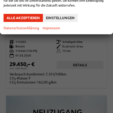
für die Sie uns Ihr Einverständnis geben. Sie können Ihre Einwilligung
jederzeit mit Wirkung für die Zukunft widerrufen.
ALLE AKZEPTIEREN
EINSTELLUNGEN
HYUNDAI TUCSON
COMFORT 1.6 T-GDI 2WD / LED PDC V&H + KAMERA SITZ LENKRADHEIZUNG ALU 18"
Datenschutzerklärung
Impressum
sofort lieferbar
Fahrzeug mit Tageszulassung
Fahrzeugnr.
115303
Getriebe
Schaltgetriebe
Kraftstoff
Benzin
Außenfarbe
Ecotronic Grey
Leistung
110 kW (150 PS)
Kilometerstand
15 km
01.03.2026
29.450,– €
DETAILS
incl. 19% MwSt.
Verbrauch kombiniert:
7,10 l/100km
CO
-Klasse:
F
2
CO
-Emissionen:
162,00 g/km
2