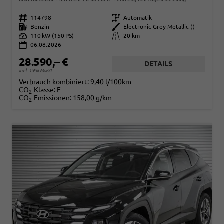
Fahrzeugnr.
114798
Getriebe
Automatik
Kraftstoff
Benzin
Außenfarbe
Electronic Grey Metallic ()
Leistung
110 kW (150 PS)
Kilometerstand
20 km
06.08.2026
28.590,– €
DETAILS
incl. 19% MwSt.
Verbrauch kombiniert:
9,40 l/100km
CO
-Klasse:
F
2
CO
-Emissionen:
158,00 g/km
2