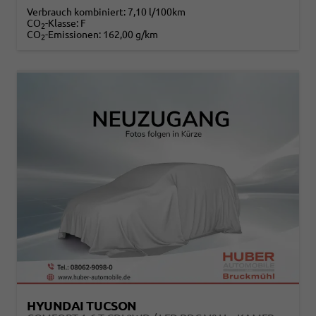
Verbrauch kombiniert:
7,10 l/100km
CO
-Klasse:
F
2
CO
-Emissionen:
162,00 g/km
2
HYUNDAI TUCSON