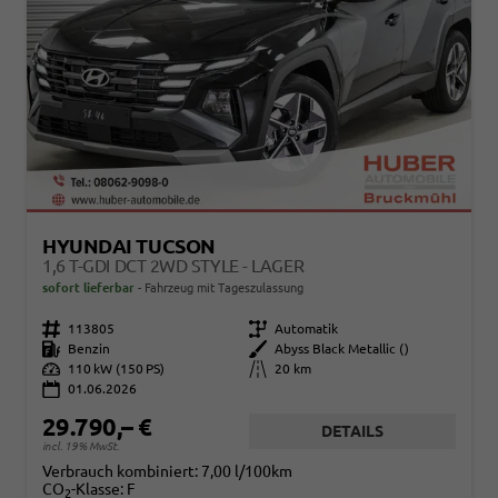
HYUNDAI TUCSON
1,6 T-GDI DCT 2WD STYLE - LAGER
sofort lieferbar
Fahrzeug mit Tageszulassung
Fahrzeugnr.
113805
Getriebe
Automatik
Kraftstoff
Benzin
Außenfarbe
Abyss Black Metallic ()
Leistung
110 kW (150 PS)
Kilometerstand
20 km
01.06.2026
29.790,– €
DETAILS
incl. 19% MwSt.
Verbrauch kombiniert:
7,00 l/100km
CO
-Klasse:
F
2