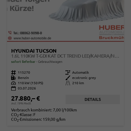
HYUNDAI TUCSON
1.6L 110KW T-GDI KAT DCT TREND LED/KAMERA/NAVI
sofort lieferbar
Gebrauchtwagen
Fahrzeugnr.
115270
Getriebe
Automatik
Kraftstoff
Benzin
Außenfarbe
ecotronic grey
Leistung
110 kW (150 PS)
Kilometerstand
210 km
03.07.2026
27.880,– €
DETAILS
incl. 19% MwSt.
Verbrauch kombiniert:
7,00 l/100km
CO
-Klasse:
F
2
CO
-Emissionen:
159,00 g/km
2