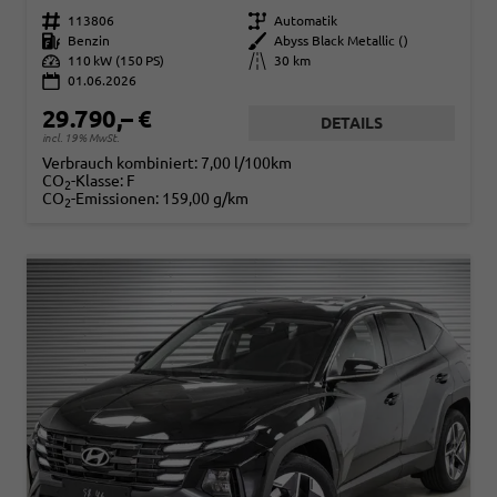
Fahrzeugnr.
113806
Getriebe
Automatik
Kraftstoff
Benzin
Außenfarbe
Abyss Black Metallic ()
Leistung
110 kW (150 PS)
Kilometerstand
30 km
01.06.2026
29.790,– €
DETAILS
incl. 19% MwSt.
Verbrauch kombiniert:
7,00 l/100km
CO
-Klasse:
F
2
CO
-Emissionen:
159,00 g/km
2