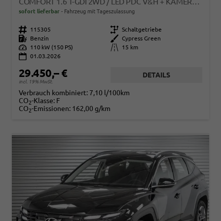
COMFORT 1.6 T-GDI 2WD / LED PDC V&H + KAMERA SITZ LENKRADHEIZUNG ALU 18"
sofort lieferbar
Fahrzeug mit Tageszulassung
Fahrzeugnr.
115305
Getriebe
Schaltgetriebe
Kraftstoff
Benzin
Außenfarbe
Cypress Green
Leistung
110 kW (150 PS)
Kilometerstand
15 km
01.03.2026
29.450,– €
DETAILS
incl. 19% MwSt.
Verbrauch kombiniert:
7,10 l/100km
CO
-Klasse:
F
2
CO
-Emissionen:
162,00 g/km
2