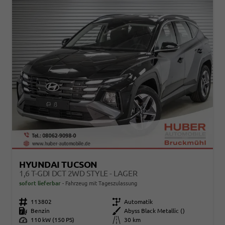
HYUNDAI TUCSON
1,6 T-GDI DCT 2WD STYLE - LAGER
sofort lieferbar
Fahrzeug mit Tageszulassung
Fahrzeugnr.
113802
Getriebe
Automatik
Kraftstoff
Benzin
Außenfarbe
Abyss Black Metallic ()
Leistung
110 kW (150 PS)
Kilometerstand
30 km