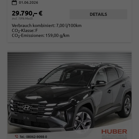
01.06.2026
29.790,– €
DETAILS
incl. 19% MwSt.
Verbrauch kombiniert:
7,00 l/100km
CO
-Klasse:
F
2
CO
-Emissionen:
159,00 g/km
2