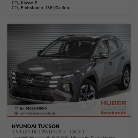
CO
-Klasse:
F
2
CO
-Emissionen:
158,00 g/km
2
HYUNDAI TUCSON
1,6 T-GDI DCT 2WD STYLE - LAGER
unverbindliche Lieferzeit:
20.08.2026
Fahrzeug mit Tageszulassung