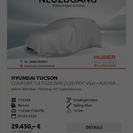
HYUNDAI TUCSON
COMFORT 1.6 T-GDI 2WD / LED PDC V&H + KAMERA SITZ LENKRADHEIZUNG ALU 18"
sofort lieferbar
Fahrzeug mit Tageszulassung
Fahrzeugnr.
115304
Getriebe
Schaltgetriebe
Kraftstoff
Benzin
Außenfarbe
Sailing Blue
Leistung
110 kW (150 PS)
Kilometerstand
15 km
01.03.2026
29.450,– €
DETAILS
incl. 19% MwSt.