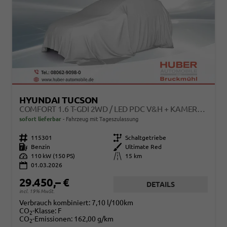
HYUNDAI TUCSON
COMFORT 1.6 T-GDI 2WD / LED PDC V&H + KAMERA SITZ LENKRADHEIZUNG ALU 18"
sofort lieferbar
Fahrzeug mit Tageszulassung
Fahrzeugnr.
115301
Getriebe
Schaltgetriebe
Kraftstoff
Benzin
Außenfarbe
Ultimate Red
Leistung
110 kW (150 PS)
Kilometerstand
15 km
01.03.2026
29.450,– €
DETAILS
incl. 19% MwSt.
Verbrauch kombiniert:
7,10 l/100km
CO
-Klasse:
F
2
CO
-Emissionen:
162,00 g/km
2