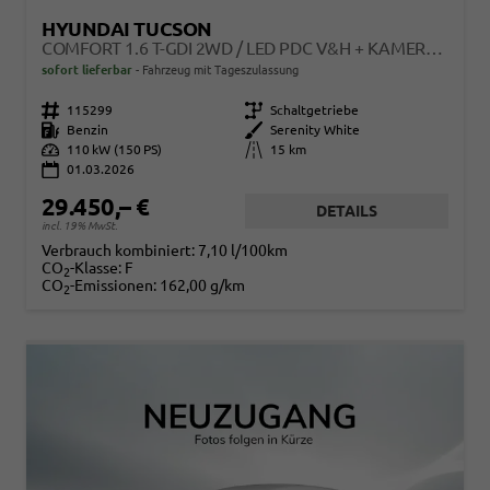
HYUNDAI TUCSON
COMFORT 1.6 T-GDI 2WD / LED PDC V&H + KAMERA SITZ LENKRADHEIZUNG ALU 18"
sofort lieferbar
Fahrzeug mit Tageszulassung
Fahrzeugnr.
115299
Getriebe
Schaltgetriebe
Kraftstoff
Benzin
Außenfarbe
Serenity White
Leistung
110 kW (150 PS)
Kilometerstand
15 km
01.03.2026
29.450,– €
DETAILS
incl. 19% MwSt.
Verbrauch kombiniert:
7,10 l/100km
CO
-Klasse:
F
2
CO
-Emissionen:
162,00 g/km
2