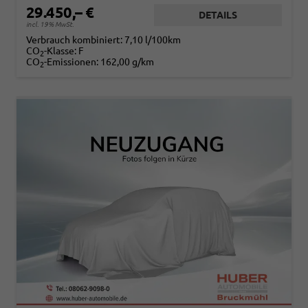
29.450,– €
DETAILS
incl. 19% MwSt.
Verbrauch kombiniert:
7,10 l/100km
CO
-Klasse:
F
2
CO
-Emissionen:
162,00 g/km
2