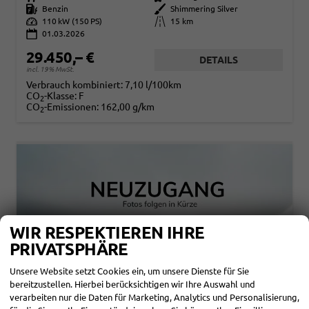
Kraftstoff
Benzin
Außenfarbe
Shimmering Silver
Leistung
110 kW (150 PS)
Kilometerstand
15 km
01.03.2026
29.450,– €
DETAILS
incl. 19% MwSt.
Verbrauch kombiniert:
7,10 l/100km
CO
-Klasse:
F
2
CO
-Emissionen:
162,00 g/km
2
WIR RESPEKTIEREN IHRE
PRIVATSPHÄRE
Unsere Website setzt Cookies ein, um unsere Dienste für Sie
bereitzustellen. Hierbei berücksichtigen wir Ihre Auswahl und
verarbeiten nur die Daten für Marketing, Analytics und Personalisierung,