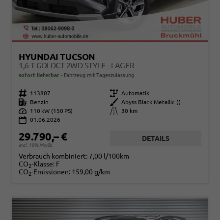
HYUNDAI TUCSON
1,6 T-GDI DCT 2WD STYLE - LAGER
sofort lieferbar
Fahrzeug mit Tageszulassung
Fahrzeugnr.
113807
Getriebe
Automatik
Kraftstoff
Benzin
Außenfarbe
Abyss Black Metallic ()
Leistung
110 kW (150 PS)
Kilometerstand
30 km
01.06.2026
29.790,– €
DETAILS
incl. 19% MwSt.
Verbrauch kombiniert:
7,00 l/100km
CO
-Klasse:
F
2
CO
-Emissionen:
159,00 g/km
2