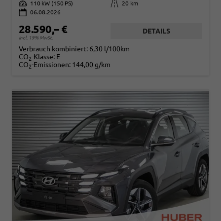
Leistung
110 kW (150 PS)
Kilometerstand
20 km
06.08.2026
28.590,– €
DETAILS
incl. 19% MwSt.
Verbrauch kombiniert:
6,30 l/100km
CO
-Klasse:
E
2
CO
-Emissionen:
144,00 g/km
2