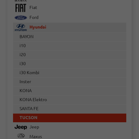
Fiat
Ford
Hyundai
BAYON
i10
i20
i30
i30 Kombi
Inster
KONA
KONA Elektro
SANTA FE
TUCSON
Jeep
Maxus