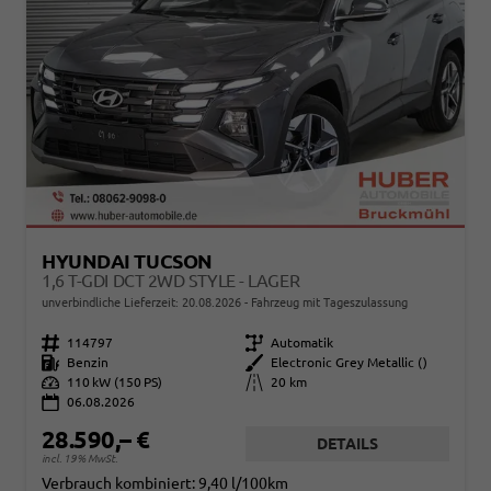
HYUNDAI TUCSON
1,6 T-GDI DCT 2WD STYLE - LAGER
unverbindliche Lieferzeit:
20.08.2026
Fahrzeug mit Tageszulassung
Fahrzeugnr.
114797
Getriebe
Automatik
Kraftstoff
Benzin
Außenfarbe
Electronic Grey Metallic ()
Leistung
110 kW (150 PS)
Kilometerstand
20 km
06.08.2026
28.590,– €
DETAILS
incl. 19% MwSt.
Verbrauch kombiniert:
9,40 l/100km