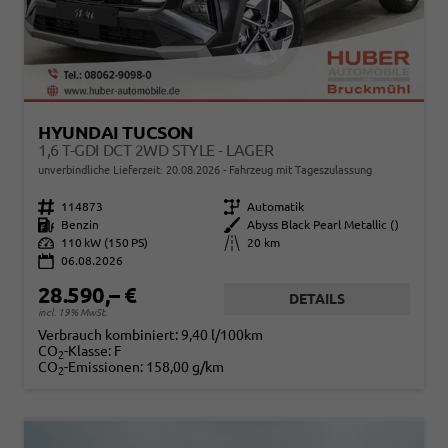
HYUNDAI TUCSON
1,6 T-GDI DCT 2WD STYLE - LAGER
unverbindliche Lieferzeit:
20.08.2026
Fahrzeug mit Tageszulassung
Fahrzeugnr.
114873
Getriebe
Automatik
Kraftstoff
Benzin
Außenfarbe
Abyss Black Pearl Metallic ()
Leistung
110 kW (150 PS)
Kilometerstand
20 km
06.08.2026
28.590,– €
DETAILS
incl. 19% MwSt.
Verbrauch kombiniert:
9,40 l/100km
CO
-Klasse:
F
2
CO
-Emissionen:
158,00 g/km
2