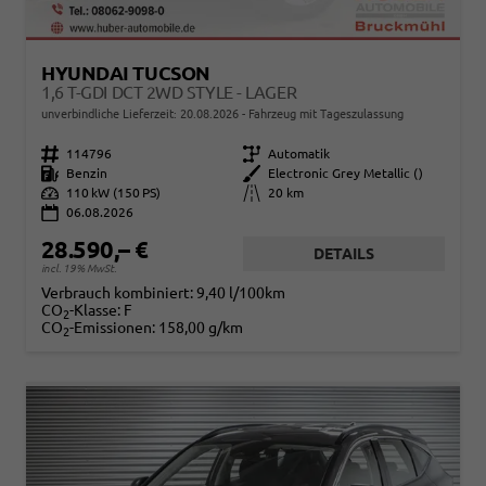
HYUNDAI TUCSON
1,6 T-GDI DCT 2WD STYLE - LAGER
unverbindliche Lieferzeit:
20.08.2026
Fahrzeug mit Tageszulassung
Fahrzeugnr.
114796
Getriebe
Automatik
Kraftstoff
Benzin
Außenfarbe
Electronic Grey Metallic ()
Leistung
110 kW (150 PS)
Kilometerstand
20 km
06.08.2026
28.590,– €
DETAILS
incl. 19% MwSt.
Verbrauch kombiniert:
9,40 l/100km
CO
-Klasse:
F
2
CO
-Emissionen:
158,00 g/km
2