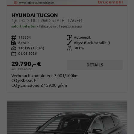
HYUNDAI TUCSON
1,6 T-GDI DCT 2WD STYLE - LAGER
sofort lieferbar
Fahrzeug mit Tageszulassung
Fahrzeugnr.
113804
Getriebe
Automatik
Kraftstoff
Benzin
Außenfarbe
Abyss Black Metallic ()
Leistung
110 kW (150 PS)
Kilometerstand
30 km
01.06.2026
29.790,– €
DETAILS
incl. 19% MwSt.
Verbrauch kombiniert:
7,00 l/100km
CO
-Klasse:
F
2
CO
-Emissionen:
159,00 g/km
2