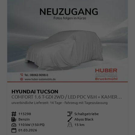
HYUNDAI TUCSON
COMFORT 1.6 T-GDI 2WD / LED PDC V&H + KAMERA SITZ LENKRADHEIZUNG ALU 18"
unverbindliche Lieferzeit:
14 Tage
Fahrzeug mit Tageszulassung
Fahrzeugnr.
115298
Getriebe
Schaltgetriebe
Kraftstoff
Benzin
Außenfarbe
Abyss Black
Leistung
110 kW (150 PS)
Kilometerstand
15 km
01.03.2026