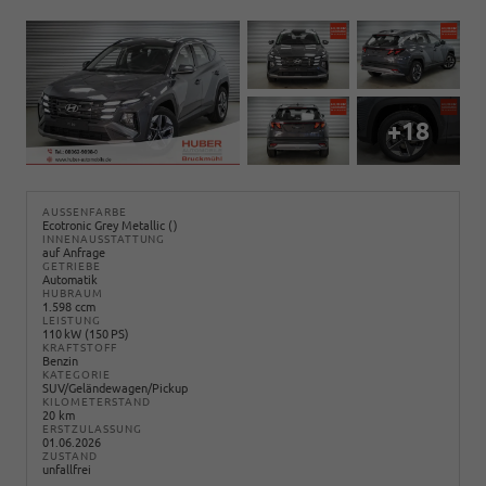
+18
AUSSENFARBE
Ecotronic Grey Metallic ()
INNENAUSSTATTUNG
auf Anfrage
GETRIEBE
Automatik
HUBRAUM
1.598 ccm
LEISTUNG
110 kW (150 PS)
KRAFTSTOFF
Benzin
KATEGORIE
SUV/Geländewagen/Pickup
KILOMETERSTAND
20 km
ERSTZULASSUNG
01.06.2026
ZUSTAND
unfallfrei