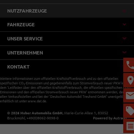
NUTZFAHRZEUGE
FAHRZEUGE
UNSER SERVICE
UNTERNEHMEN
KONTAKT
Weitere Informationen zum offiziellen Kraftstoffverbrauch und zu den offiziellen
spezifischen CO
-Emissionen und gegebenenfalls zum Stromverbrauch neuer PKW können
2
dem 'Leitfaden über den offiziellen Kraftstoffverbrauch, die offiziellen spezifischen CO
-
2
Emissionen und den offiziellen Stromverbrauch neuer PKW' entnommen werden, der an
allen Verkaufsstellen und bei der 'Deutschen Automobil Treuhand GmbH' unentgeltlich
erhältlich ist unter www.dat.de.
© 2026
Huber Automobile GmbH
,
Marie-Curie-Allee 1
,
83052
Bruckmühl,
+49(0)8062-9098-0
Powered by Autrado