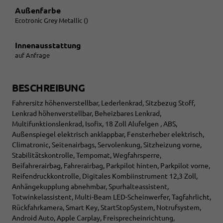
Außenfarbe
Ecotronic Grey Metallic ()
Innenausstattung
auf Anfrage
BESCHREIBUNG
Fahrersitz höhenverstellbar, Lederlenkrad, Sitzbezug Stoff,
Lenkrad höhenverstellbar, Beheizbares Lenkrad,
Multifunktionslenkrad, Isofix, 18 Zoll Alufelgen , ABS,
Außenspiegel elektrisch anklappbar, Fensterheber elektrisch,
Climatronic, Seitenairbags, Servolenkung, Sitzheizung vorne,
Stabilitätskontrolle, Tempomat, Wegfahrsperre,
Beifahrerairbag, Fahrerairbag, Parkpilot hinten, Parkpilot vorne,
Reifendruckkontrolle, Digitales Kombiinstrument 12,3 Zoll,
Anhängekupplung abnehmbar, Spurhalteassistent,
Totwinkelassistent, Multi-Beam LED-Scheinwerfer, Tagfahrlicht,
Rückfahrkamera, Smart Key, StartStopSystem, Notrufsystem,
Android Auto, Apple Carplay, Freisprecheinrichtung,