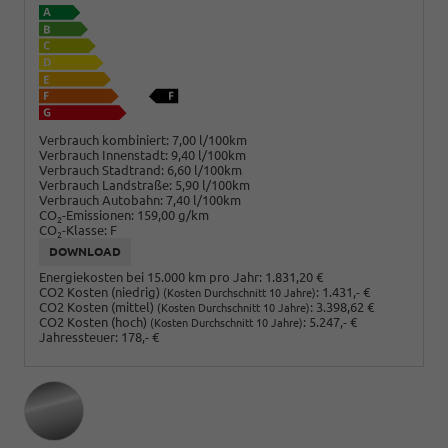
Verbrauch kombiniert:
7,00 l/100km
Verbrauch Innenstadt:
9,40 l/100km
Verbrauch Stadtrand:
6,60 l/100km
Verbrauch Landstraße:
5,90 l/100km
Verbrauch Autobahn:
7,40 l/100km
CO
-Emissionen:
159,00 g/km
2
CO
-Klasse:
F
2
DOWNLOAD
Energiekosten bei 15.000 km pro Jahr:
1.831,20 €
CO2 Kosten (niedrig)
:
1.431,- €
(Kosten Durchschnitt 10 Jahre)
CO2 Kosten (mittel)
:
3.398,62 €
(Kosten Durchschnitt 10 Jahre)
CO2 Kosten (hoch)
:
5.247,- €
(Kosten Durchschnitt 10 Jahre)
Jahressteuer:
178,- €