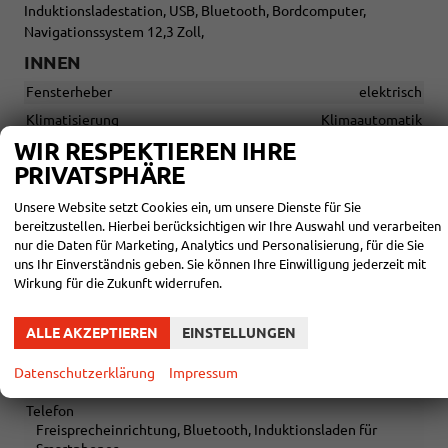
Induktionsladestation, USB, Bluetooth, Bordcomputer,
Navigationssystem 12,3 Zoll,
INNEN
Fensterheber
elektrisch
Klimatisierung
Klimaautomatik
WIR RESPEKTIEREN IHRE
Lenkrad
in Leder, höhenverstellbar, mit Multifunktionen, mit
PRIVATSPHÄRE
Lenkradheizung
Unsere Website setzt Cookies ein, um unsere Dienste für Sie
Sitze
Isofix (Kindersitzbefestigung), Sitzheizung
bereitzustellen. Hierbei berücksichtigen wir Ihre Auswahl und verarbeiten
Sitze: Verstellbarkeit
Höhenverstellbarer Fahrersitz
nur die Daten für Marketing, Analytics und Personalisierung, für die Sie
uns Ihr Einverständnis geben. Sie können Ihre Einwilligung jederzeit mit
Wirkung für die Zukunft widerrufen.
INFOTAINMENT & KOMMUNIKATION
Audioanlage
Schnittstelle USB, Android Auto, Apple CarPlay
ALLE AKZEPTIEREN
EINSTELLUNGEN
Bordcomputer
vorhanden
Datenschutzerklärung
Impressum
Navigationssystem
Navigation, Navigation per Audio
Telefon
Freisprecheinrichtung, Bluetooth, Induktionsladen für