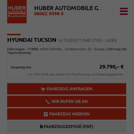
HUBER AUTOMOBILE GMBH
08062 9098 0
HYUNDAI TUCSON
1,6 T-GDI DCT 2WD STYLE - LAGER
Fahrzeugnr.
:
113808
,
sofort lieferbar
, Landesversion: EU - Europa,
Fahrzeug mit
Tageszulassung
29.790,– €
Gesamtpreis
incl. 19% MwSt., den Kosten für Überführung und Zulassungspapieren
FAHRZEUG ANFRAGEN
WIR RUFEN SIE AN
FAHRZEUG MERKEN
FAHRZEUGEXPOSÉ (PDF)