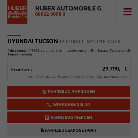
HUBER AUTOMOBILE GMBH
08062 9098 0
HYUNDAI TUCSON
1,6 T-GDI DCT 2WD STYLE - LAGER
Fahrzeugnr.
:
113809
,
sofort lieferbar
, Landesversion: EU - Europa,
Fahrzeug mit
Tageszulassung
29.790,– €
Gesamtpreis
incl. 19% MwSt., den Kosten für Überführung und Zulassungspapieren
FAHRZEUG ANFRAGEN
WIR RUFEN SIE AN
FAHRZEUG MERKEN
FAHRZEUGEXPOSÉ (PDF)