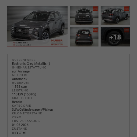
+18
AUSSENFARBE
Ecotronic Grey Metallic ()
INNENAUSSTATTUNG
auf Anfrage
GETRIEBE
Automatik
HUBRAUM
1.598 ccm
LEISTUNG
110 kW (150 PS)
KRAFTSTOFF
Benzin
KATEGORIE
SUV/Geländewagen/Pickup
KILOMETERSTAND
20 km
ERSTZULASSUNG
01.06.2026
ZUSTAND
unfallfrei