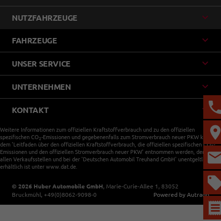
NUTZFAHRZEUGE
FAHRZEUGE
UNSER SERVICE
UNTERNEHMEN
KONTAKT
Weitere Informationen zum offiziellen Kraftstoffverbrauch und zu den offiziellen
spezifischen CO
-Emissionen und gegebenenfalls zum Stromverbrauch neuer PKW können
2
dem 'Leitfaden über den offiziellen Kraftstoffverbrauch, die offiziellen spezifischen CO
-
2
Emissionen und den offiziellen Stromverbrauch neuer PKW' entnommen werden, der an
allen Verkaufsstellen und bei der 'Deutschen Automobil Treuhand GmbH' unentgeltlich
erhältlich ist unter www.dat.de.
© 2026
Huber Automobile GmbH
,
Marie-Curie-Allee 1
,
83052
Bruckmühl,
+49(0)8062-9098-0
Powered by Autrado