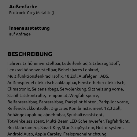
Außenfarbe
Ecotronic Grey Metallic ()
Innenausstattung
auf Anfrage
BESCHREIBUNG
Fahrersitz höhenverstellbar, Lederlenkrad, Sitzbezug Stoff,
Lenkrad höhenverstellbar, Beheizbares Lenkrad,
Multifunktionslenkrad, Isofix, 18 Zoll Alufelgen , ABS,
Außenspiegel elektrisch anklappbar, Fensterheber elektrisch,
Climatronic, Seitenairbags, Servolenkung, Sitzheizung vorne,
Stabilitätskontrolle, Tempomat, Wegfahrsperre,
Beifahrerairbag, Fahrerairbag, Parkpilot hinten, Parkpilot vorne,
Reifendruckkontrolle, Digitales Kombiinstrument 12,3 Zoll,
Anhängekupplung abnehmbar, Spurhalteassistent,
Totwinkelassistent, Multi-Beam LED-Scheinwerfer, Tagfahrlicht,
Rückfahrkamera, Smart Key, StartStopSystem, Notrufsystem,
Android Auto, Apple Carplay, Freisprecheinrichtung,