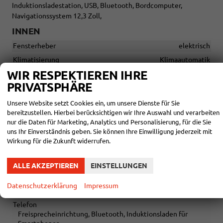
Induktionsladestation, USB, Bluetooth, Bordcomputer,
Navigationssystem 12,3 Zoll,
INNEN
Fensterheber
elektrisch
Klimatisierung
Klimaautomatik
WIR RESPEKTIEREN IHRE
Lenkrad
in Leder, höhenverstellbar, mit Multifunktionen, mit
PRIVATSPHÄRE
Lenkradheizung
Unsere Website setzt Cookies ein, um unsere Dienste für Sie
Sitze
Isofix (Kindersitzbefestigung), Sitzheizung
bereitzustellen. Hierbei berücksichtigen wir Ihre Auswahl und verarbeiten
Sitze: Verstellbarkeit
Höhenverstellbarer Fahrersitz
nur die Daten für Marketing, Analytics und Personalisierung, für die Sie
uns Ihr Einverständnis geben. Sie können Ihre Einwilligung jederzeit mit
Wirkung für die Zukunft widerrufen.
INFOTAINMENT & KOMMUNIKATION
Audioanlage
Schnittstelle USB, Android Auto, Apple CarPlay
ALLE AKZEPTIEREN
EINSTELLUNGEN
Bordcomputer
vorhanden
Datenschutzerklärung
Impressum
Navigationssystem
Navigation, Navigation per Audio
Telefon
Freisprecheinrichtung, Bluetooth, Induktionsladen für