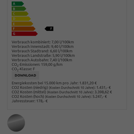
Verbrauch kombiniert:
7,00 l/100km
Verbrauch Innenstadt:
9,40 l/100km
Verbrauch Stadtrand:
6,60 l/100km
Verbrauch Landstraße:
5,90 l/100km
Verbrauch Autobahn:
7,40 l/100km
CO
-Emissionen:
159,00 g/km
2
CO
-Klasse:
F
2
DOWNLOAD
Energiekosten bei 15.000 km pro Jahr:
1.831,20 €
CO2 Kosten (niedrig)
:
1.431,- €
(Kosten Durchschnitt 10 Jahre)
CO2 Kosten (mittel)
:
3.398,62 €
(Kosten Durchschnitt 10 Jahre)
CO2 Kosten (hoch)
:
5.247,- €
(Kosten Durchschnitt 10 Jahre)
Jahressteuer:
178,- €