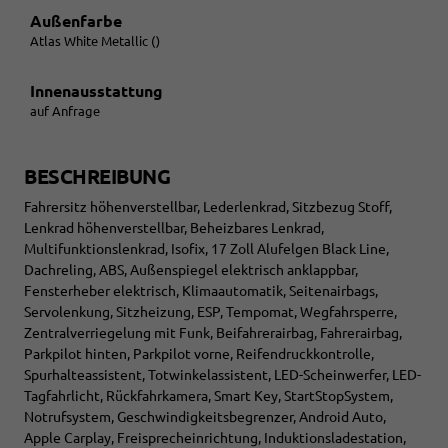
Außenfarbe
Atlas White Metallic ()
Innenausstattung
auf Anfrage
BESCHREIBUNG
Fahrersitz höhenverstellbar, Lederlenkrad, Sitzbezug Stoff,
Lenkrad höhenverstellbar, Beheizbares Lenkrad,
Multifunktionslenkrad, Isofix, 17 Zoll Alufelgen Black Line,
Dachreling, ABS, Außenspiegel elektrisch anklappbar,
Fensterheber elektrisch, Klimaautomatik, Seitenairbags,
Servolenkung, Sitzheizung, ESP, Tempomat, Wegfahrsperre,
Zentralverriegelung mit Funk, Beifahrerairbag, Fahrerairbag,
Parkpilot hinten, Parkpilot vorne, Reifendruckkontrolle,
Spurhalteassistent, Totwinkelassistent, LED-Scheinwerfer, LED-
Tagfahrlicht, Rückfahrkamera, Smart Key, StartStopSystem,
Notrufsystem, Geschwindigkeitsbegrenzer, Android Auto,
Apple Carplay, Freisprecheinrichtung, Induktionsladestation,