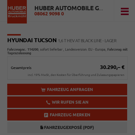
HUBER AUTOMOBILE GMBH
08062 9098 0
HYUNDAI TUCSON
1,6 T HEV AT BLACK LINE - LAGER
Fahrzeugnr.
:
114200
,
sofort lieferbar
, Landesversion: EU - Europa,
Fahrzeug mit
Tageszulassung
30.290,– €
Gesamtpreis
incl. 19% MwSt., den Kosten für Überführung und Zulassungspapieren
FAHRZEUG ANFRAGEN
WIR RUFEN SIE AN
FAHRZEUG MERKEN
FAHRZEUGEXPOSÉ (PDF)