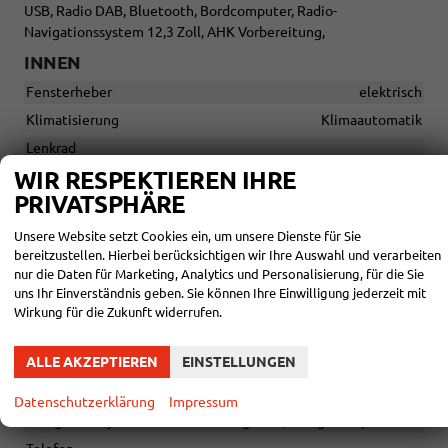
USB, Radio DAB, Bluetooth, Bordcomputer, Radio-
Navigationssystem 12,3 Zoll, AHK Vorbereitung,
INNEN
Fensterheber
elektrisch
Klimatisierung
Klimaautomatik
Lenkrad
in Leder, höhenverstellbar, mit Multifunktionen, mit
WIR RESPEKTIEREN IHRE
Lenkradheizung
PRIVATSPHÄRE
Sitze
Isofix (Kindersitzbefestigung), Sitzheizung
Unsere Website setzt Cookies ein, um unsere Dienste für Sie
Sitze: Verstellbarkeit
Höhenverstellbarer Fahrersitz
bereitzustellen. Hierbei berücksichtigen wir Ihre Auswahl und verarbeiten
nur die Daten für Marketing, Analytics und Personalisierung, für die Sie
uns Ihr Einverständnis geben. Sie können Ihre Einwilligung jederzeit mit
INFOTAINMENT & KOMMUNIKATION
Wirkung für die Zukunft widerrufen.
Audioanlage
Schnittstelle USB, Digitalradio DAB, Android Auto, Apple
ALLE AKZEPTIEREN
EINSTELLUNGEN
CarPlay
Bordcomputer
vorhanden
Datenschutzerklärung
Impressum
Navigationssystem
Navigation, Navigation per Audio