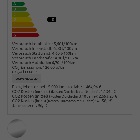
Verbrauch kombiniert:
5,60 l/100km
Verbrauch Innenstadt:
6,00 l/100km
Verbrauch Stadtrand:
4,60 l/100km
Verbrauch Landstraße:
4,80 l/100km
Verbrauch Autobahn:
6,70 l/100km
CO
-Emissionen:
126,00 g/km
2
CO
-Klasse:
D
2
DOWNLOAD
Energiekosten bei 15.000 km pro Jahr:
1.464,96 €
CO2 Kosten (niedrig)
:
1.134,- €
(Kosten Durchschnitt 10 Jahre)
CO2 Kosten (mittel)
:
2.693,25 €
(Kosten Durchschnitt 10 Jahre)
CO2 Kosten (hoch)
:
4.158,- €
(Kosten Durchschnitt 10 Jahre)
Jahressteuer:
96,- €