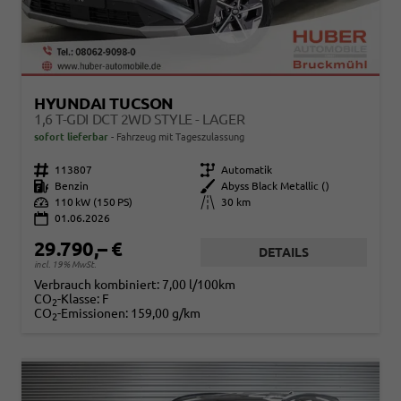
HYUNDAI TUCSON
1,6 T-GDI DCT 2WD STYLE - LAGER
sofort lieferbar
Fahrzeug mit Tageszulassung
Fahrzeugnr.
113807
Getriebe
Automatik
Kraftstoff
Benzin
Außenfarbe
Abyss Black Metallic ()
Leistung
110 kW (150 PS)
Kilometerstand
30 km
01.06.2026
29.790,– €
DETAILS
incl. 19% MwSt.
Verbrauch kombiniert:
7,00 l/100km
CO
-Klasse:
F
2
CO
-Emissionen:
159,00 g/km
2