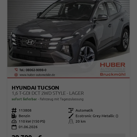
HYUNDAI TUCSON
1,6 T-GDI DCT 2WD STYLE - LAGER
sofort lieferbar
Fahrzeug mit Tageszulassung
Fahrzeugnr.
113808
Getriebe
Automatik
Kraftstoff
Benzin
Außenfarbe
Ecotronic Grey Metallic ()
Leistung
110 kW (150 PS)
Kilometerstand
20 km
01.06.2026