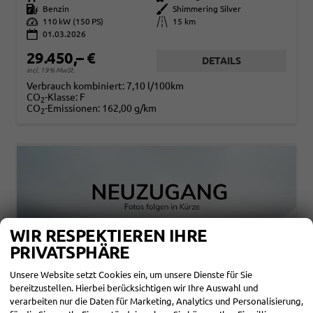
Kraftstoff
Benzin
Außenfarbe
Shimmering Silver
Leistung
110 kW (150 PS)
Kilometerstand
15 km
01.03.2026
29.450,– €
DETAILS
incl. 19% MwSt.
Verbrauch kombiniert:
7,10 l/100km
CO
-Klasse:
F
2
CO
-Emissionen:
162,00 g/km
2
WIR RESPEKTIEREN IHRE
PRIVATSPHÄRE
Unsere Website setzt Cookies ein, um unsere Dienste für Sie
bereitzustellen. Hierbei berücksichtigen wir Ihre Auswahl und
verarbeiten nur die Daten für Marketing, Analytics und Personalisierung,