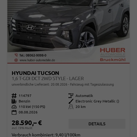
HYUNDAI TUCSON
1,6 T-GDI DCT 2WD STYLE - LAGER
unverbindliche Lieferzeit:
20.08.2026
Fahrzeug mit Tageszulassung
Fahrzeugnr.
114797
Getriebe
Automatik
Kraftstoff
Benzin
Außenfarbe
Electronic Grey Metallic ()
Leistung
110 kW (150 PS)
Kilometerstand
20 km
08.08.2026
28.590,– €
DETAILS
incl. 19% MwSt.
Verbrauch kombiniert:
9,40 l/100km