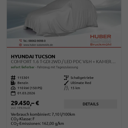
HYUNDAI TUCSON
COMFORT 1.6 T-GDI 2WD / LED PDC V&H + KAMERA SITZ LENKRADHEIZUNG ALU 18"
sofort lieferbar
Fahrzeug mit Tageszulassung
Fahrzeugnr.
115301
Getriebe
Schaltgetriebe
Kraftstoff
Benzin
Außenfarbe
Ultimate Red
Leistung
110 kW (150 PS)
Kilometerstand
15 km
01.03.2026
29.450,– €
DETAILS
incl. 19% MwSt.
Verbrauch kombiniert:
7,10 l/100km
CO
-Klasse:
F
2
CO
-Emissionen:
162,00 g/km
2