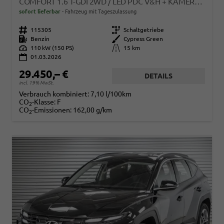
COMFORT 1.6 T-GDI 2WD / LED PDC V&H + KAMERA SITZ LENKRADHEIZUNG ALU 18"
sofort lieferbar
Fahrzeug mit Tageszulassung
Fahrzeugnr.
115305
Getriebe
Schaltgetriebe
Kraftstoff
Benzin
Außenfarbe
Cypress Green
Leistung
110 kW (150 PS)
Kilometerstand
15 km
01.03.2026
29.450,– €
DETAILS
incl. 19% MwSt.
Verbrauch kombiniert:
7,10 l/100km
CO
-Klasse:
F
2
CO
-Emissionen:
162,00 g/km
2