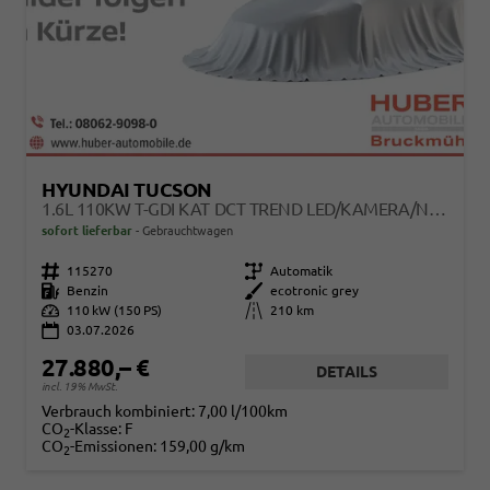
HYUNDAI TUCSON
1.6L 110KW T-GDI KAT DCT TREND LED/KAMERA/NAVI
sofort lieferbar
Gebrauchtwagen
Fahrzeugnr.
115270
Getriebe
Automatik
Kraftstoff
Benzin
Außenfarbe
ecotronic grey
Leistung
110 kW (150 PS)
Kilometerstand
210 km
03.07.2026
27.880,– €
DETAILS
incl. 19% MwSt.
Verbrauch kombiniert:
7,00 l/100km
CO
-Klasse:
F
2
CO
-Emissionen:
159,00 g/km
2