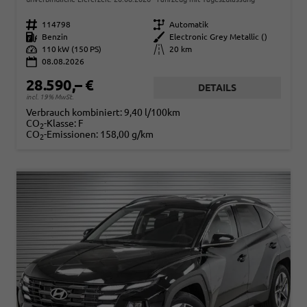
Fahrzeugnr.
114798
Getriebe
Automatik
Kraftstoff
Benzin
Außenfarbe
Electronic Grey Metallic ()
Leistung
110 kW (150 PS)
Kilometerstand
20 km
08.08.2026
28.590,– €
DETAILS
incl. 19% MwSt.
Verbrauch kombiniert:
9,40 l/100km
CO
-Klasse:
F
2
CO
-Emissionen:
158,00 g/km
2