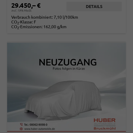
29.450,– €
DETAILS
incl. 19% MwSt.
Verbrauch kombiniert:
7,10 l/100km
CO
-Klasse:
F
2
CO
-Emissionen:
162,00 g/km
2