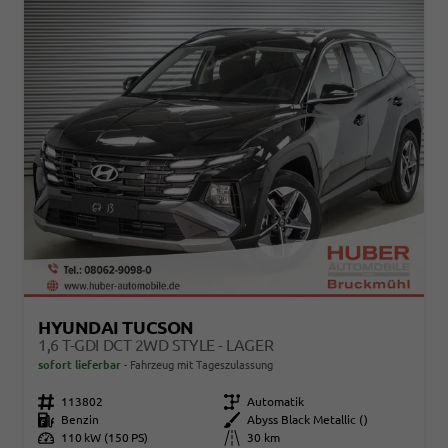
HYUNDAI TUCSON
1,6 T-GDI DCT 2WD STYLE - LAGER
sofort lieferbar
Fahrzeug mit Tageszulassung
Fahrzeugnr.
113802
Getriebe
Automatik
Kraftstoff
Benzin
Außenfarbe
Abyss Black Metallic ()
Leistung
110 kW (150 PS)
Kilometerstand
30 km