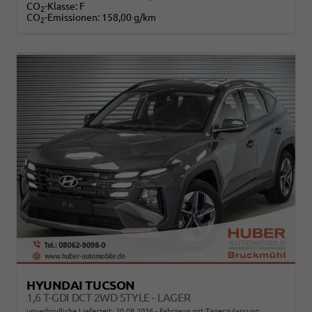
CO
-Klasse:
F
2
CO
-Emissionen:
158,00 g/km
2
HYUNDAI TUCSON
1,6 T-GDI DCT 2WD STYLE - LAGER
unverbindliche Lieferzeit:
20.08.2026
Fahrzeug mit Tageszulassung