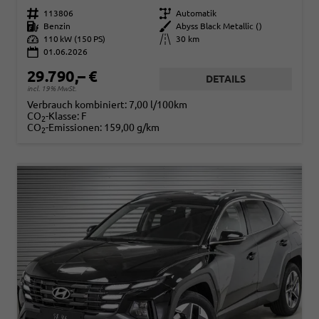
Fahrzeugnr.
113806
Getriebe
Automatik
Kraftstoff
Benzin
Außenfarbe
Abyss Black Metallic ()
Leistung
110 kW (150 PS)
Kilometerstand
30 km
01.06.2026
29.790,– €
DETAILS
incl. 19% MwSt.
Verbrauch kombiniert:
7,00 l/100km
CO
-Klasse:
F
2
CO
-Emissionen:
159,00 g/km
2