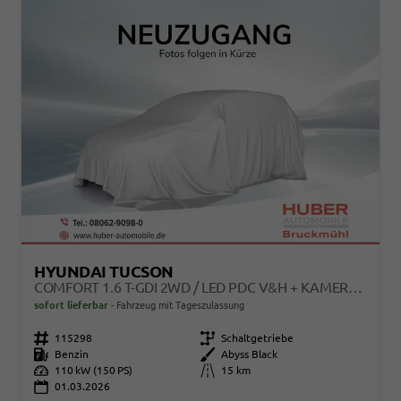
HYUNDAI TUCSON
COMFORT 1.6 T-GDI 2WD / LED PDC V&H + KAMERA SITZ LENKRADHEIZUNG ALU 18"
sofort lieferbar
Fahrzeug mit Tageszulassung
Fahrzeugnr.
115298
Getriebe
Schaltgetriebe
Kraftstoff
Benzin
Außenfarbe
Abyss Black
Leistung
110 kW (150 PS)
Kilometerstand
15 km
01.03.2026