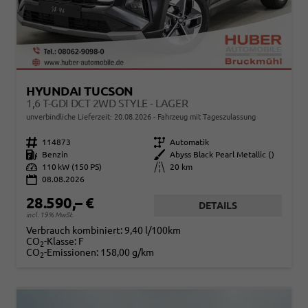
HYUNDAI TUCSON
1,6 T-GDI DCT 2WD STYLE - LAGER
unverbindliche Lieferzeit:
20.08.2026
Fahrzeug mit Tageszulassung
Fahrzeugnr.
114873
Getriebe
Automatik
Kraftstoff
Benzin
Außenfarbe
Abyss Black Pearl Metallic ()
Leistung
110 kW (150 PS)
Kilometerstand
20 km
08.08.2026
28.590,– €
DETAILS
incl. 19% MwSt.
Verbrauch kombiniert:
9,40 l/100km
CO
-Klasse:
F
2
CO
-Emissionen:
158,00 g/km
2