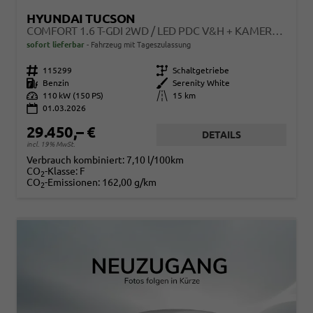
HYUNDAI TUCSON
COMFORT 1.6 T-GDI 2WD / LED PDC V&H + KAMERA SITZ LENKRADHEIZUNG ALU 18"
sofort lieferbar
Fahrzeug mit Tageszulassung
Fahrzeugnr.
115299
Getriebe
Schaltgetriebe
Kraftstoff
Benzin
Außenfarbe
Serenity White
Leistung
110 kW (150 PS)
Kilometerstand
15 km
01.03.2026
29.450,– €
DETAILS
incl. 19% MwSt.
Verbrauch kombiniert:
7,10 l/100km
CO
-Klasse:
F
2
CO
-Emissionen:
162,00 g/km
2