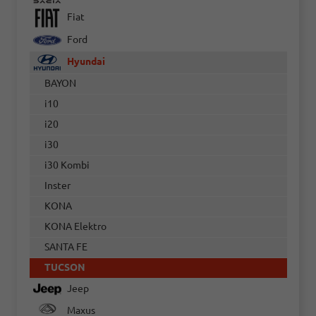
Fiat
Ford
Hyundai
BAYON
i10
i20
i30
i30 Kombi
Inster
KONA
KONA Elektro
SANTA FE
TUCSON
Jeep
Maxus