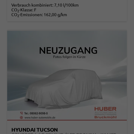
Verbrauch kombiniert:
7,10 l/100km
CO
-Klasse:
F
2
CO
-Emissionen:
162,00 g/km
2
HYUNDAI TUCSON