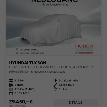
HYUNDAI TUCSON
COMFORT 1.6 T-GDI 2WD / LED PDC V&H + KAMERA SITZ LENKRADHEIZUNG ALU 18"
sofort lieferbar
Fahrzeug mit Tageszulassung
Fahrzeugnr.
115304
Getriebe
Schaltgetriebe
Kraftstoff
Benzin
Außenfarbe
Sailing Blue
Leistung
110 kW (150 PS)
Kilometerstand
15 km
01.03.2026
29.450,– €
DETAILS
incl. 19% MwSt.