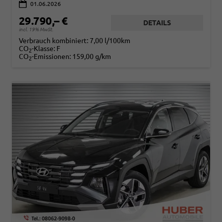
01.06.2026
29.790,– €
DETAILS
incl. 19% MwSt.
Verbrauch kombiniert:
7,00 l/100km
CO
-Klasse:
F
2
CO
-Emissionen:
159,00 g/km
2