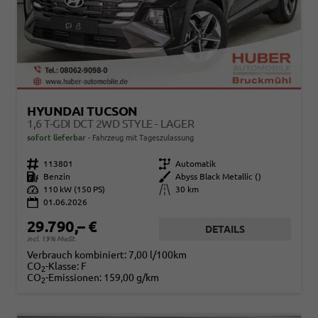
HYUNDAI TUCSON
1,6 T-GDI DCT 2WD STYLE - LAGER
sofort lieferbar
Fahrzeug mit Tageszulassung
Fahrzeugnr.
113801
Getriebe
Automatik
Kraftstoff
Benzin
Außenfarbe
Abyss Black Metallic ()
Leistung
110 kW (150 PS)
Kilometerstand
30 km
01.06.2026
29.790,– €
DETAILS
incl. 19% MwSt.
Verbrauch kombiniert:
7,00 l/100km
CO
-Klasse:
F
2
CO
-Emissionen:
159,00 g/km
2