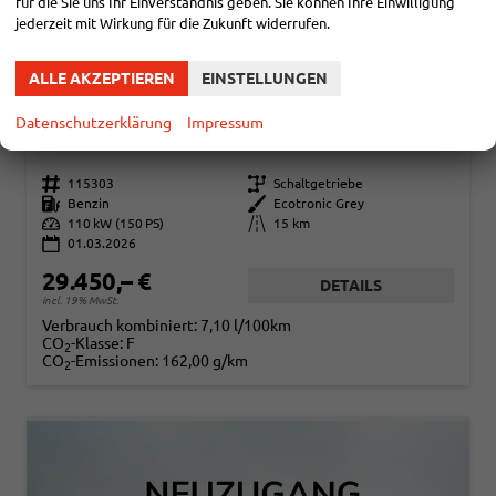
für die Sie uns Ihr Einverständnis geben. Sie können Ihre Einwilligung
jederzeit mit Wirkung für die Zukunft widerrufen.
ALLE AKZEPTIEREN
EINSTELLUNGEN
HYUNDAI TUCSON
COMFORT 1.6 T-GDI 2WD / LED PDC V&H + KAMERA SITZ LENKRADHEIZUNG ALU 18"
Datenschutzerklärung
Impressum
sofort lieferbar
Fahrzeug mit Tageszulassung
Fahrzeugnr.
115303
Getriebe
Schaltgetriebe
Kraftstoff
Benzin
Außenfarbe
Ecotronic Grey
Leistung
110 kW (150 PS)
Kilometerstand
15 km
01.03.2026
29.450,– €
DETAILS
incl. 19% MwSt.
Verbrauch kombiniert:
7,10 l/100km
CO
-Klasse:
F
2
CO
-Emissionen:
162,00 g/km
2