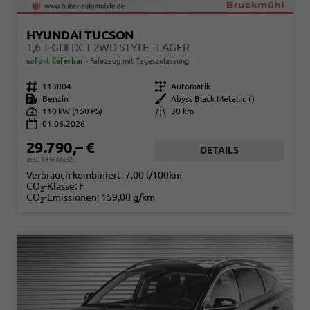
HYUNDAI TUCSON
1,6 T-GDI DCT 2WD STYLE - LAGER
sofort lieferbar
Fahrzeug mit Tageszulassung
Fahrzeugnr.
113804
Getriebe
Automatik
Kraftstoff
Benzin
Außenfarbe
Abyss Black Metallic ()
Leistung
110 kW (150 PS)
Kilometerstand
30 km
01.06.2026
29.790,– €
DETAILS
incl. 19% MwSt.
Verbrauch kombiniert:
7,00 l/100km
CO
-Klasse:
F
2
CO
-Emissionen:
159,00 g/km
2