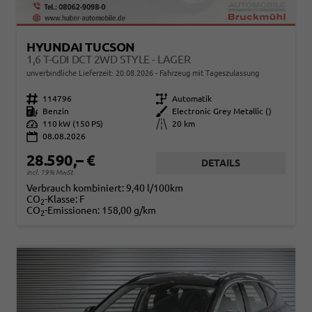
HYUNDAI TUCSON
1,6 T-GDI DCT 2WD STYLE - LAGER
unverbindliche Lieferzeit:
20.08.2026
Fahrzeug mit Tageszulassung
Fahrzeugnr.
114796
Getriebe
Automatik
Kraftstoff
Benzin
Außenfarbe
Electronic Grey Metallic ()
Leistung
110 kW (150 PS)
Kilometerstand
20 km
08.08.2026
28.590,– €
DETAILS
incl. 19% MwSt.
Verbrauch kombiniert:
9,40 l/100km
CO
-Klasse:
F
2
CO
-Emissionen:
158,00 g/km
2