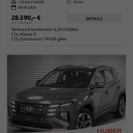
Leistung
110 kW (150 PS)
Kilometerstand
20 km
08.08.2026
28.590,– €
DETAILS
incl. 19% MwSt.
Verbrauch kombiniert:
6,30 l/100km
CO
-Klasse:
E
2
CO
-Emissionen:
144,00 g/km
2