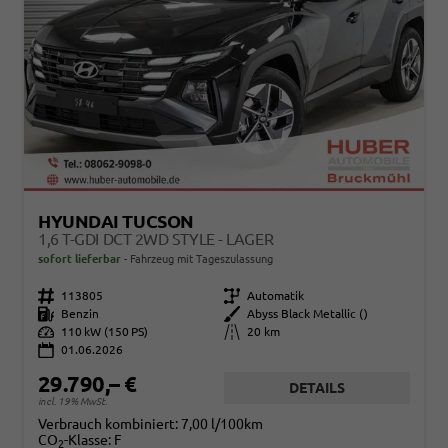
HYUNDAI TUCSON
1,6 T-GDI DCT 2WD STYLE - LAGER
sofort lieferbar
Fahrzeug mit Tageszulassung
Fahrzeugnr.
113805
Getriebe
Automatik
Kraftstoff
Benzin
Außenfarbe
Abyss Black Metallic ()
Leistung
110 kW (150 PS)
Kilometerstand
20 km
01.06.2026
29.790,– €
DETAILS
incl. 19% MwSt.
Verbrauch kombiniert:
7,00 l/100km
CO
-Klasse:
F
2