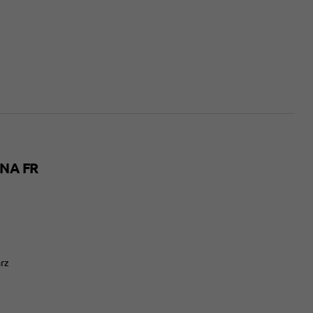
A FR
rz