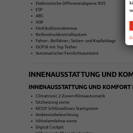
k
Elektronische Differenzialsperre XDS
ESP
w
ABS
ASR
Multikollisionsbremse
Reifendruckkontrollsystem
D
Fahrer-, Beifahrer-, Seiten- und Kopfairbags
ISOFIX mit Top Tether
Automatischer Fernlichtassistent
INNENAUSSTATTUNG UND KO
INNENAUSSTATTUNG UND KOMFORT D
Climatronic 2-Zonen-Klimaautomatik
Sitzheizung vorne
KESSY Schlüsselloses Startsystem
Ambientebeleuchtung
Mittelarmlehne vorne
Digital Cockpit