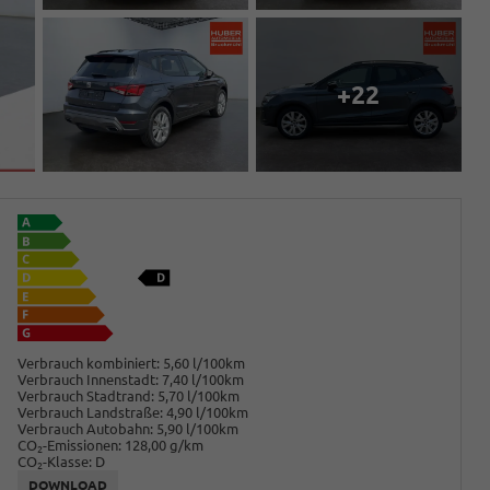
+22
Verbrauch kombiniert:
5,60 l/100km
Verbrauch Innenstadt:
7,40 l/100km
Verbrauch Stadtrand:
5,70 l/100km
Verbrauch Landstraße:
4,90 l/100km
Verbrauch Autobahn:
5,90 l/100km
CO
-Emissionen:
128,00 g/km
2
CO
-Klasse:
D
2
DOWNLOAD