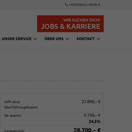
+49(0)8062-9098-0
WIR SUCHEN DICH!
JOBS & KARRIERE
UNSER SERVICE
ÜBER UNS
KONTAKT
37.890,– €
UVP ohne
Überführungskosten
9.190,– €
Sie sparen:
24,3%
28.700,– €
Gesamtpreis