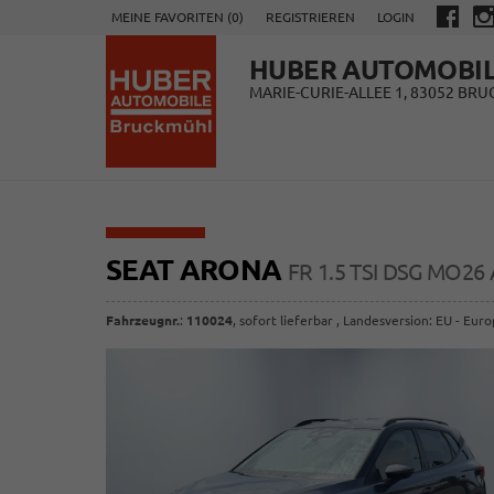
MEINE FAVORITEN (
0
)
REGISTRIEREN
LOGIN
HUBER AUTOMOBI
MARIE-CURIE-ALLEE 1, 83052 BR
SEAT ARONA
FR 1.5 TSI DSG MO26
Fahrzeugnr.
:
110024
,
sofort lieferbar
, Landesversion: EU - Eur