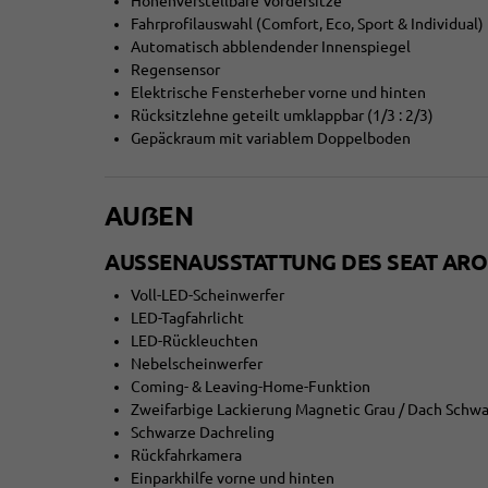
Höhenverstellbare Vordersitze
Fahrprofilauswahl (Comfort, Eco, Sport & Individual)
Automatisch abblendender Innenspiegel
Regensensor
Elektrische Fensterheber vorne und hinten
Rücksitzlehne geteilt umklappbar (1/3 : 2/3)
Gepäckraum mit variablem Doppelboden
AUẞEN
AUSSENAUSSTATTUNG DES SEAT ARON
Voll-LED-Scheinwerfer
LED-Tagfahrlicht
LED-Rückleuchten
Nebelscheinwerfer
Coming- & Leaving-Home-Funktion
Zweifarbige Lackierung Magnetic Grau / Dach Schwa
Schwarze Dachreling
Rückfahrkamera
Einparkhilfe vorne und hinten