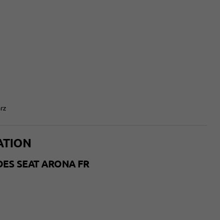
rz
ATION
ES SEAT ARONA FR