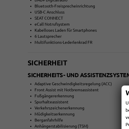
DAB+ Digitalradio
Bluetooth-Freisprecheinrichtung
USB-C Anschluss
SEAT CONNECT
eCall Notrufsystem
Kabelloses Laden für Smartphones
6 Lautsprecher
Multifunktions-Lederlenkrad FR
SICHERHEIT
SICHERHEITS- UND ASSISTENZSYSTE
Adaptive Geschwindigkeitsregelung (ACC)
Front Assist mit Notbremsassistent
Fußgängererkennung
Spurhalteassistent
U
Verkehrszeichenerkennung
b
Müdigkeitserkennung
v
Berganfahrhilfe
P
Anhängerstabilisierung (TSM)