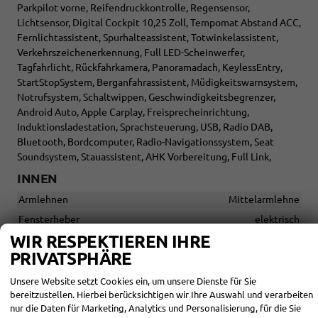
Parkpilot vorne, Reifendruckkontrolle, Regensensor,
Lichtsensor, Digital Cockpit 10,25 Zoll, Tempomat Abstand ACC,
Fernlichtassistent, Spurhalteassistent, Totwinkelassistent,
Verkehrszeichenerkennung, Full LED-Scheinwerfer,
Tagfahrlicht, Rückfahrkamera, Panoramadach, KeylessEntry,
StartStopSystem, Berganfahrassistent, Müdigkeitswarnsystem,
Notrufsystem, Schaltwippen, Geschwindigkeitsbegrenzer,
Android Auto, Apple Carplay, Freisprecheinrichtung,
Induktionsladestation, Sprachsteuerung, USB, Radio DAB,
Bluetooth, Bordcomputer, Radio-Navigationssystem, Seat
Soundsystem, Stauassistent, AHK Vorbereitung, Full Link,
INNEN
Armlehnen
Mittelarmlehne
Fensterheber
elektrisch
WIR RESPEKTIEREN IHRE
Gepäckraumabtrennung
vorhanden
PRIVATSPHÄRE
Klimatisierung
Klimaautomatik
Lenkrad
Unsere Website setzt Cookies ein, um unsere Dienste für Sie
in Leder, höhenverstellbar, mit Multifunktionen, mit
bereitzustellen. Hierbei berücksichtigen wir Ihre Auswahl und verarbeiten
Schaltwippen
nur die Daten für Marketing, Analytics und Personalisierung, für die Sie