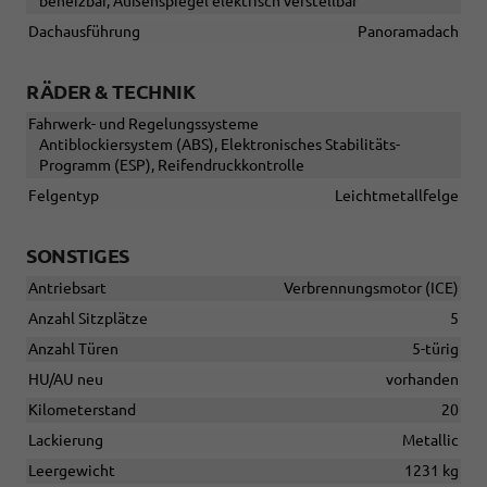
beheizbar, Außenspiegel elektrisch verstellbar
Dachausführung
Panoramadach
RÄDER & TECHNIK
Fahrwerk- und Regelungssysteme
Antiblockiersystem (ABS), Elektronisches Stabilitäts-
Programm (ESP), Reifendruckkontrolle
Felgentyp
Leichtmetallfelge
SONSTIGES
Antriebsart
Verbrennungsmotor (ICE)
Anzahl Sitzplätze
5
Anzahl Türen
5-türig
HU/AU neu
vorhanden
Kilometerstand
20
Lackierung
Metallic
Leergewicht
1231 kg