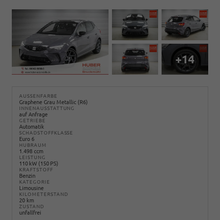
+14
AUSSENFARBE
Graphene Grau Metallic (R6)
INNENAUSSTATTUNG
auf Anfrage
GETRIEBE
Automatik
SCHADSTOFFKLASSE
Euro 6
HUBRAUM
1.498 ccm
LEISTUNG
110 kW (150 PS)
KRAFTSTOFF
Benzin
KATEGORIE
Limousine
KILOMETERSTAND
20 km
ZUSTAND
unfallfrei