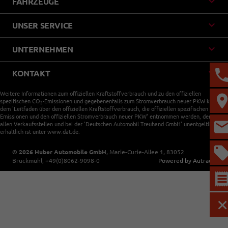
FAHRZEUGE
UNSER SERVICE
UNTERNEHMEN
KONTAKT
Weitere Informationen zum offiziellen Kraftstoffverbrauch und zu den offiziellen
spezifischen CO
-Emissionen und gegebenenfalls zum Stromverbrauch neuer PKW können
2
dem 'Leitfaden über den offiziellen Kraftstoffverbrauch, die offiziellen spezifischen CO
-
2
Emissionen und den offiziellen Stromverbrauch neuer PKW' entnommen werden, der an
allen Verkaufsstellen und bei der 'Deutschen Automobil Treuhand GmbH' unentgeltlich
erhältlich ist unter www.dat.de.
© 2026
Huber Automobile GmbH
,
Marie-Curie-Allee 1
,
83052
Bruckmühl,
+49(0)8062-9098-0
Powered by Autrado
M