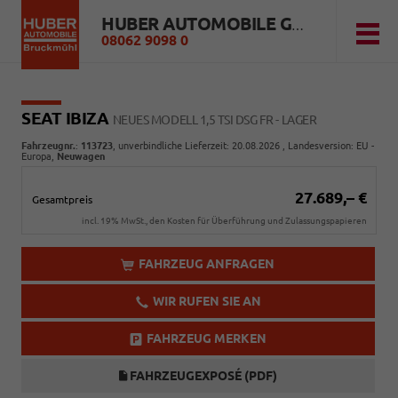
HUBER AUTOMOBILE GMBH
08062 9098 0
SEAT IBIZA
NEUES MODELL 1,5 TSI DSG FR - LAGER
Fahrzeugnr.
:
113723
, unverbindliche Lieferzeit:
20.08.2026
, Landesversion: EU -
Europa,
Neuwagen
27.689,– €
Gesamtpreis
incl. 19% MwSt., den Kosten für Überführung und Zulassungspapieren
FAHRZEUG ANFRAGEN
WIR RUFEN SIE AN
FAHRZEUG MERKEN
FAHRZEUGEXPOSÉ (PDF)