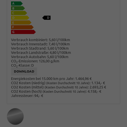
Verbrauch kombiniert:
5,60 l/100km
Verbrauch Innenstadt:
7,40 l/100km
Verbrauch Stadtrand:
5,60 l/100km
Verbrauch Landstraße:
4,80 l/100km
Verbrauch Autobahn:
5,60 l/100km
CO
-Emissionen:
126,00 g/km
2
CO
-Klasse:
D
2
DOWNLOAD
Energiekosten bei 15.000 km pro Jahr:
1.464,96 €
CO2 Kosten (niedrig)
:
1.134,- €
(Kosten Durchschnitt 10 Jahre)
CO2 Kosten (mittel)
:
2.693,25 €
(Kosten Durchschnitt 10 Jahre)
CO2 Kosten (hoch)
:
4.158,- €
(Kosten Durchschnitt 10 Jahre)
Jahressteuer:
94,- €