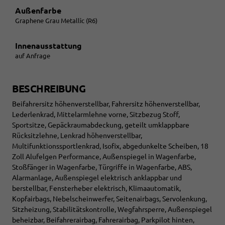
Außenfarbe
Graphene Grau Metallic (R6)
Innenausstattung
auf Anfrage
BESCHREIBUNG
Beifahrersitz höhenverstellbar, Fahrersitz höhenverstellbar,
Lederlenkrad, Mittelarmlehne vorne, Sitzbezug Stoff,
Sportsitze, Gepäckraumabdeckung, geteilt umklappbare
Rücksitzlehne, Lenkrad höhenverstellbar,
Multifunktionssportlenkrad, Isofix, abgedunkelte Scheiben, 18
Zoll Alufelgen Performance, Außenspiegel in Wagenfarbe,
Stoßfänger in Wagenfarbe, Türgriffe in Wagenfarbe, ABS,
Alarmanlage, Außenspiegel elektrisch anklappbar und
berstellbar, Fensterheber elektrisch, Klimaautomatik,
Kopfairbags, Nebelscheinwerfer, Seitenairbags, Servolenkung,
Sitzheizung, Stabilitätskontrolle, Wegfahrsperre, Außenspiegel
beheizbar, Beifahrerairbag, Fahrerairbag, Parkpilot hinten,