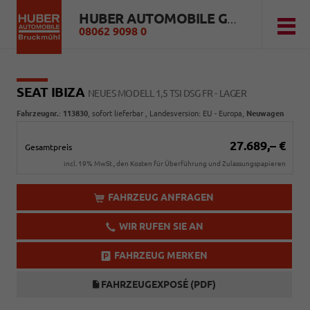
HUBER AUTOMOBILE GMBH
08062 9098 0
SEAT IBIZA
NEUES MODELL 1,5 TSI DSG FR - LAGER
Fahrzeugnr.
:
113830
,
sofort lieferbar
, Landesversion: EU - Europa,
Neuwagen
27.689,– €
Gesamtpreis
incl. 19% MwSt., den Kosten für Überführung und Zulassungspapieren
FAHRZEUG ANFRAGEN
WIR RUFEN SIE AN
FAHRZEUG MERKEN
FAHRZEUGEXPOSÉ (PDF)