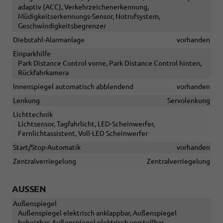
adaptiv (ACC), Verkehrzeichenerkennung,
Müdigkeitserkennungs-Sensor, Notrufsystem,
Geschwindigkeitsbegrenzer
Diebstahl-Alarmanlage
vorhanden
Einparkhilfe
Park Distance Control vorne, Park Distance Control hinten,
Rückfahrkamera
Innenspiegel automatisch abblendend
vorhanden
Lenkung
Servolenkung
Lichttechnik
Lichtsensor, Tagfahrlicht, LED-Scheinwerfer,
Fernlichtassistent, Voll-LED Scheinwerfer
Start/Stop-Automatik
vorhanden
Zentralverriegelung
Zentralverriegelung
AUSSEN
Außenspiegel
Außenspiegel elektrisch anklappbar, Außenspiegel
beheizbar, Außenspiegel elektrisch verstellbar