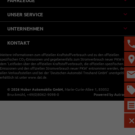
FAHRZEUGE
UNSER SERVICE
UNTERNEHMEN
KONTAKT
Weitere Informationen zum offiziellen Kraftstoffverbrauch und zu den offiziellen
spezifischen CO
-Emissionen und gegebenenfalls zum Stromverbrauch neuer PKW können
2
dem 'Leitfaden über den offiziellen Kraftstoffverbrauch, die offiziellen spezifischen CO
-
2
Emissionen und den offiziellen Stromverbrauch neuer PKW' entnommen werden, der an
allen Verkaufsstellen und bei der 'Deutschen Automobil Treuhand GmbH' unentgeltlich
erhältlich ist unter www.dat.de.
© 2026
Huber Automobile GmbH
,
Marie-Curie-Allee 1
,
83052
Bruckmühl,
+49(0)8062-9098-0
Powered by Autrado
M