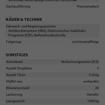
Dachausführung
Panoramadach
RÄDER & TECHNIK
Fahrwerk- und Regelungssysteme
Antiblockiersystem (ABS), Elektronisches Stabilitäts-
Programm (ESP), Reifendruckkontrolle
Felgentyp
Leichtmetallfelge
SONSTIGES
Antriebsart
Verbrennungsmotor (ICE)
Anzahl Sitzplätze
5
Anzahl Türen
5-türig
HU/AU neu
vorhanden
Kilometerstand
20
Lackierung
Metallic
Leergewicht
1304 kg