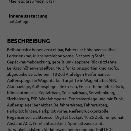
Magnetic Grau Metallic (S7)
Innenausstattung
auf Anfrage
BESCHREIBUNG
Beifahrersitz höhenverstellbar, Fahrersitz höhenverstellbar,
Lederlenkrad, Mittelarmlehne vorne, Sitzbezug Stoff,
Gepäckraumabdeckung, geteilt umklappbare Rücksitzlehne,
Lenkrad höhenverstellbar, Multifunktionssportlenkrad, Isofix,
abgedunkelte Scheiben, 18 Zoll Alufelgen Performance,
Außenspiegel in Wagenfarbe, Türgriffe in Wagenfarbe, ABS,
Alarmanlage, Außenspiegel elektrisch, Fensterheber elektrisch,
Klimaautomatik, Kopfairbags, Seitenairbags, Servolenkung,
Sitzheizung, ESP, Wegfahrsperre, Zentralverriegelung mit Funk,
Außenspiegel beheizbar, Beifahrerairbag, Fahrerairbag,
Parkpilot hinten, Parkpilot vorne, Reifendruckkontrolle,
Regensensor, Lichtsensor, Digital Cockpit 10,25 Zoll, Tempomat
Abstand ACC, Fernlichtassistent, Spurhalteassistent,
Totwinkelassistent, Verkehrszeichenerkennung, Full LED-