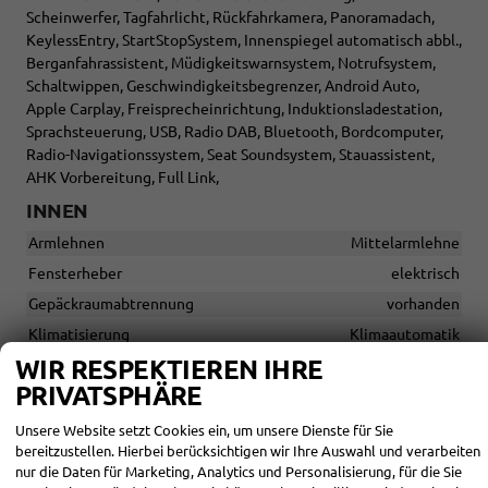
Scheinwerfer, Tagfahrlicht, Rückfahrkamera, Panoramadach,
KeylessEntry, StartStopSystem, Innenspiegel automatisch abbl.,
Berganfahrassistent, Müdigkeitswarnsystem, Notrufsystem,
Schaltwippen, Geschwindigkeitsbegrenzer, Android Auto,
Apple Carplay, Freisprecheinrichtung, Induktionsladestation,
Sprachsteuerung, USB, Radio DAB, Bluetooth, Bordcomputer,
Radio-Navigationssystem, Seat Soundsystem, Stauassistent,
AHK Vorbereitung, Full Link,
INNEN
Armlehnen
Mittelarmlehne
Fensterheber
elektrisch
Gepäckraumabtrennung
vorhanden
Klimatisierung
Klimaautomatik
WIR RESPEKTIEREN IHRE
Lenkrad
in Leder, höhenverstellbar, mit Multifunktionen, mit
PRIVATSPHÄRE
Schaltwippen
Unsere Website setzt Cookies ein, um unsere Dienste für Sie
Sitze
bereitzustellen. Hierbei berücksichtigen wir Ihre Auswahl und verarbeiten
Isofix (Kindersitzbefestigung), Rücksitzbank hinten geteilt,
nur die Daten für Marketing, Analytics und Personalisierung, für die Sie
Sitzheizung