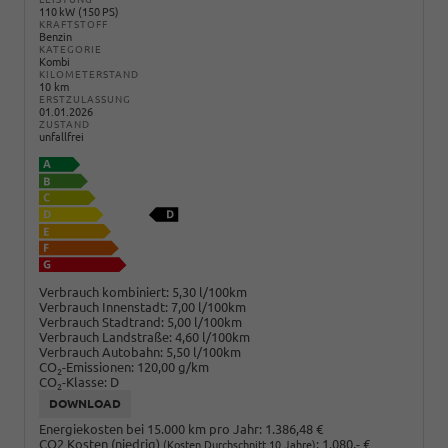
110 kW (150 PS)
KRAFTSTOFF
Benzin
KATEGORIE
Kombi
KILOMETERSTAND
10 km
ERSTZULASSUNG
01.01.2026
ZUSTAND
unfallfrei
Verbrauch kombiniert:
5,30 l/100km
Verbrauch Innenstadt:
7,00 l/100km
Verbrauch Stadtrand:
5,00 l/100km
Verbrauch Landstraße:
4,60 l/100km
Verbrauch Autobahn:
5,50 l/100km
CO
-Emissionen:
120,00 g/km
2
CO
-Klasse:
D
2
DOWNLOAD
Energiekosten bei 15.000 km pro Jahr:
1.386,48 €
CO2 Kosten (niedrig)
:
1.080,- €
(Kosten Durchschnitt 10 Jahre)