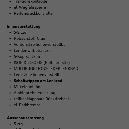
Traktionskontrolle
el. Wegfahrsperre
Reifendruckkontrolle
Innenausstattung
5-Sitzer
Polsterstoff Grau
Vordersitze höhenverstellbar
Lendenwirbelstütze
5-Kopfstützen
ISOFIX + ISOFIX (Beifahrersitz)
MULTIFUNKTIONS-LEDERLENKRAD
Lenksäule höhenverstellbar
Schaltwippen am Lenkrad
Mittelarmlehne
Ambientebeleuchtung
teilbar klappbare Rücksitzbank
el. Parkbremse
Aussenausstattung
5-trg.