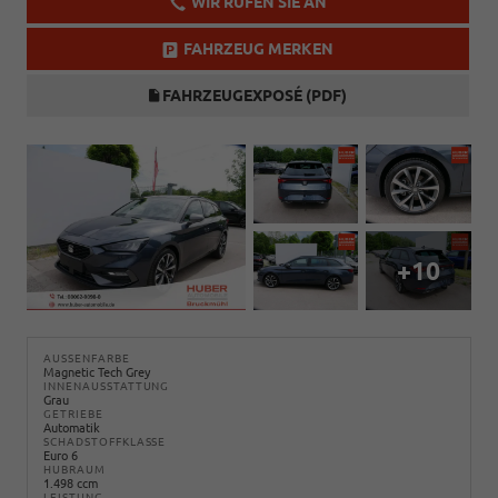
WIR RUFEN SIE AN
FAHRZEUG MERKEN
FAHRZEUGEXPOSÉ (PDF)
+10
AUSSENFARBE
Magnetic Tech Grey
INNENAUSSTATTUNG
Grau
GETRIEBE
Automatik
SCHADSTOFFKLASSE
Euro 6
HUBRAUM
1.498 ccm
LEISTUNG