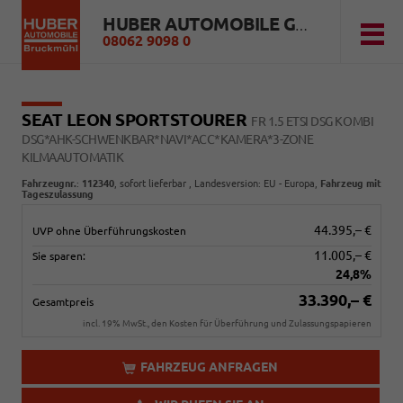
HUBER AUTOMOBILE GMBH
08062 9098 0
SEAT LEON SPORTSTOURER
FR 1.5 ETSI DSG KOMBI
DSG*AHK-SCHWENKBAR*NAVI*ACC*KAMERA*3-ZONE
KILMAAUTOMATIK
Fahrzeugnr.
:
112340
,
sofort lieferbar
, Landesversion: EU - Europa,
Fahrzeug mit
Tageszulassung
44.395,– €
UVP ohne Überführungskosten
11.005,– €
Sie sparen:
24,8%
33.390,– €
Gesamtpreis
incl. 19% MwSt., den Kosten für Überführung und Zulassungspapieren
FAHRZEUG ANFRAGEN