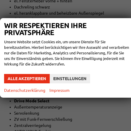
el. Fensterheber vorne + hinten
Dachreling schwarz
el. heranklappbare und beheizbare Außenspiegel
Colorverglasung
WIR RESPEKTIEREN IHRE
Regensensor
PRIVATSPHÄRE
Licht und Sicht
Unsere Website setzt Cookies ein, um unsere Dienste für Sie
LED-SCHEINWERFER (VOLL)
bereitzustellen. Hierbei berücksichtigen wir Ihre Auswahl und verarbeiten
LED-Heckleuchten
nur die Daten für Marketing, Analytics und Personalisierung, für die Sie
Lichtautomatik
uns Ihr Einverständnis geben. Sie können Ihre Einwilligung jederzeit mit
Coming-Home-Funktion
Wirkung für die Zukunft widerrufen.
Leaving-Home-Funktion
NEBELSCHEINWERFER
ALLE AKZEPTIEREN
EINSTELLUNGEN
Technik
Datenschutzerklärung
Impressum
7-Gang-Automatikgetriebe
Drive Mode Select
Außentemperaturanzeige
Servolenkung
ZV mit Funk-Fernverschließung
Zentralverriegelung