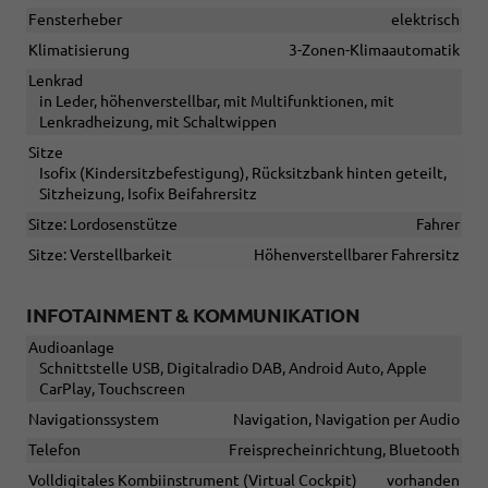
Fensterheber
elektrisch
Klimatisierung
3-Zonen-Klimaautomatik
Lenkrad
in Leder, höhenverstellbar, mit Multifunktionen, mit
Lenkradheizung, mit Schaltwippen
Sitze
Isofix (Kindersitzbefestigung), Rücksitzbank hinten geteilt,
Sitzheizung, Isofix Beifahrersitz
Sitze: Lordosenstütze
Fahrer
Sitze: Verstellbarkeit
Höhenverstellbarer Fahrersitz
INFOTAINMENT & KOMMUNIKATION
Audioanlage
Schnittstelle USB, Digitalradio DAB, Android Auto, Apple
CarPlay, Touchscreen
Navigationssystem
Navigation, Navigation per Audio
Telefon
Freisprecheinrichtung, Bluetooth
Volldigitales Kombiinstrument (Virtual Cockpit)
vorhanden