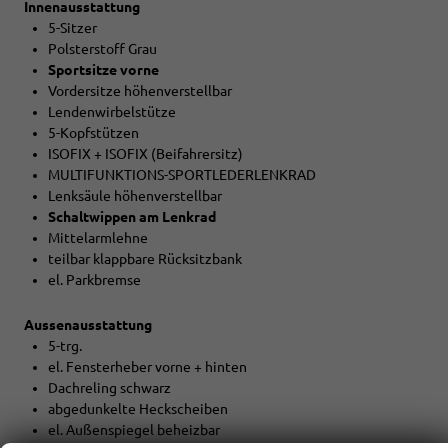
Innenausstattung
5-Sitzer
Polsterstoff Grau
Sportsitze vorne
Vordersitze höhenverstellbar
Lendenwirbelstütze
5-Kopfstützen
ISOFIX + ISOFIX (Beifahrersitz)
MULTIFUNKTIONS-SPORTLEDERLENKRAD
Lenksäule höhenverstellbar
Schaltwippen am Lenkrad
Mittelarmlehne
teilbar klappbare Rücksitzbank
el. Parkbremse
Aussenausstattung
5-trg.
el. Fensterheber vorne + hinten
Dachreling schwarz
abgedunkelte Heckscheiben
el. Außenspiegel beheizbar