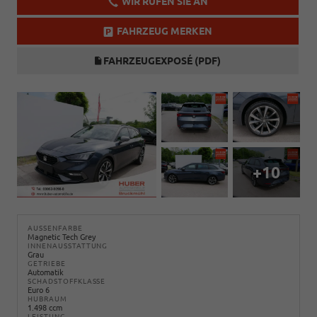
WIR RUFEN SIE AN
FAHRZEUG MERKEN
FAHRZEUGEXPOSÉ (PDF)
+10
AUSSENFARBE
Magnetic Tech Grey
INNENAUSSTATTUNG
Grau
GETRIEBE
Automatik
SCHADSTOFFKLASSE
Euro 6
HUBRAUM
1.498 ccm
LEISTUNG