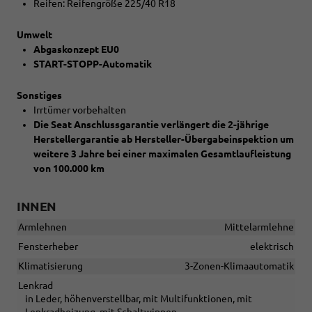
Reifen: Reifengröße 225/40 R18
Umwelt
Abgaskonzept EU0
START-STOPP-Automatik
Sonstiges
Irrtümer vorbehalten
Die Seat Anschlussgarantie verlängert die 2-jährige
Herstellergarantie ab Hersteller-Übergabeinspektion um
weitere 3 Jahre bei einer maximalen Gesamtlaufleistung
von 100.000 km
INNEN
Armlehnen
Mittelarmlehne
Fensterheber
elektrisch
Klimatisierung
3-Zonen-Klimaautomatik
Lenkrad
in Leder, höhenverstellbar, mit Multifunktionen, mit
Lenkradheizung, mit Schaltwippen