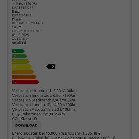
110 kW (150 PS)
KRAFTSTOFF
Benzin
KATEGORIE
Kombi
KILOMETERSTAND
10 km
ERSTZULASSUNG
01.12.2025
ZUSTAND
unfallfrei
Verbrauch kombiniert:
5,30 l/100km
Verbrauch Innenstadt:
6,90 l/100km
Verbrauch Stadtrand:
4,90 l/100km
Verbrauch Landstraße:
4,50 l/100km
Verbrauch Autobahn:
5,50 l/100km
CO
-Emissionen:
121,00 g/km
2
CO
-Klasse:
D
2
DOWNLOAD
Energiekosten bei 15.000 km pro Jahr:
1.386,48 €
CO2 Kosten (niedrig)
:
1.089,- €
(Kosten Durchschnitt 10 Jahre)