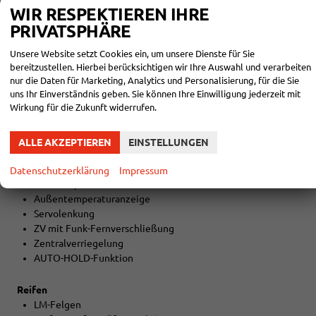
Colorverglasung
WIR RESPEKTIEREN IHRE
PRIVATSPHÄRE
Licht und Sicht
LED-SCHEINWERFER (VOLL)
Unsere Website setzt Cookies ein, um unsere Dienste für Sie
LED-Heckleuchten
bereitzustellen. Hierbei berücksichtigen wir Ihre Auswahl und verarbeiten
Lichtautomatik
nur die Daten für Marketing, Analytics und Personalisierung, für die Sie
Coming-Home-Funktion
uns Ihr Einverständnis geben. Sie können Ihre Einwilligung jederzeit mit
Wirkung für die Zukunft widerrufen.
Leaving-Home-Funktion
Technik
ALLE AKZEPTIEREN
EINSTELLUNGEN
7-Gang-Automatikgetriebe
Drive Mode Select
Datenschutzerklärung
Impressum
Bordcomputer
Außentemperaturanzeige
Servolenkung
ZV mit Funk-Fernverschließung
Zentralverriegelung
AUTO-HOLD-Funktion
Reifen
LM-Felgen