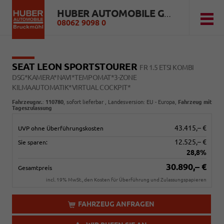
HUBER AUTOMOBILE GMBH
08062 9098 0
SEAT LEON SPORTSTOURER
FR 1.5 ETSI KOMBI
DSG*KAMERA*NAVI*TEMPOMAT*3-ZONE
KILMAAUTOMATIK*VIRTUAL COCKPIT*
Fahrzeugnr.
:
110780
,
sofort lieferbar
, Landesversion: EU - Europa,
Fahrzeug mit
Tageszulassung
43.415,– €
UVP ohne Überführungskosten
12.525,– €
Sie sparen:
28,8%
30.890,– €
Gesamtpreis
incl. 19% MwSt., den Kosten für Überführung und Zulassungspapieren
FAHRZEUG ANFRAGEN