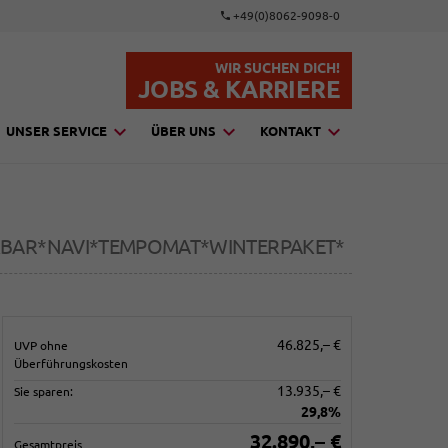
+49(0)8062-9098-0
WIR SUCHEN DICH!
JOBS & KARRIERE
UNSER SERVICE
ÜBER UNS
KONTAKT
NKBAR*NAVI*TEMPOMAT*WINTERPAKET*
46.825,– €
UVP ohne
Überführungskosten
13.935,– €
Sie sparen:
29,8%
32.890,– €
Gesamtpreis