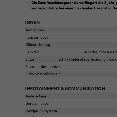
Die Seat Anschlussgarantie verlängert die 2-jähr
weitere 3 Jahre bei einer maximalen Gesamtlaufl
INNEN
Armlehnen
Fensterheber
Klimatisierung
Lenkrad
in Leder, höhenvers
Sitze
Isofix (Kindersitzbefestigung), Rücks
Sitze: Lordosenstütze
Sitze: Verstellbarkeit
INFOTAINMENT & KOMMUNIKATION
Audioanlage
Bordcomputer
Navigationssystem