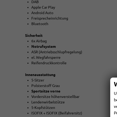
DAB
Apple Car Play
Android Auto
Freisprecheinrichtung
Bluetooth
Sicherheit
6x Airbag
Notrufsystem
ASR (Antriebsschlupfregelung)
el. Wegfahrsperre
Reifendruckkontrolle
Innenausstattung
5-Sitzer
Polsterstoff Grau
Sportsitze vorne
U
Vordersitze höhenverstellbar
b
Lendenwirbelstütze
v
5-Kopfstützen
P
ISOFIX + ISOFIX (Beifahrersitz)