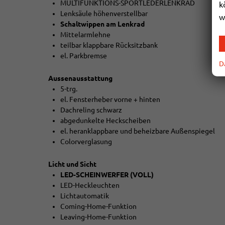
MULTIFUNKTIONS-SPORTLEDERLENKRAD
k
Lenksäule höhenverstellbar
w
Schaltwippen am Lenkrad
Mittelarmlehne
teilbar klappbare Rücksitzbank
el. Parkbremse
D
Aussenausstattung
5-trg.
el. Fensterheber vorne + hinten
Dachreling schwarz
abgedunkelte Heckscheiben
el. heranklappbare und beheizbare Außenspiegel
Colorverglasung
Licht und Sicht
LED-SCHEINWERFER (VOLL)
LED-Heckleuchten
Lichtautomatik
Coming-Home-Funktion
Leaving-Home-Funktion